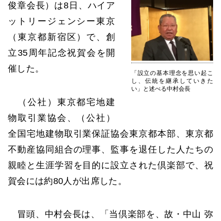
俊章会長）は8日、ハイア
ットリージェンシー東京
（東京都新宿区）で、創
立35周年記念祝賀会を開
催した。
「設立の基本理念を思い起こ
し、伝統を継承していきた
い」と述べる中村会長
（公社）東京都宅地建
物取引業協会、（公社）
全国宅地建物取引業保証協会東京都本部、東京都
不動産協同組合の理事、監事を退任した人たちの
親睦と生涯学習を目的に設立された倶楽部で、祝
賀会には約80人が出席した。
冒頭、中村会長は、「当倶楽部を、故・中山 弥