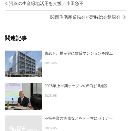
沿線の生産緑地活用を支援／小田急不
関西住宅産業協会が定時総会懇親会
関連記事
東武不、幡ヶ谷に賃貸マンションを竣工
2026/8/5
2026年上半期オープンのSCは18施設
2026/8/5
不特事業の実務などをテーマにセミナー
2026/8/5