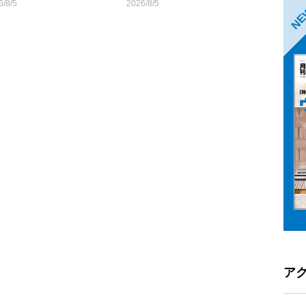
6/8/5
2026/8/5
N
ア