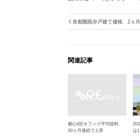
首都圏既存戸建て価格、2ヵ
関連記事
都心5区オフィス平均賃料、
2
30ヵ月連続で上昇
は