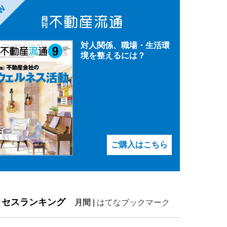
EW
対人関係、職場・生活環
境を整えるには？
ご購入はこちら
クセスランキング
月間
|
はてなブックマーク