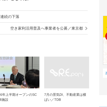
月連続の下落
空き家利活用普及へ事業者を公募／東京都
026年上半期オープンのSC
7月の景気DI、不動産業は横
18施設
ばい／TDB