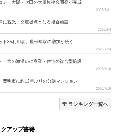
コン、大阪・吹田の大規模複合開発が完成
2026/7/31
津に観光・交流拠点となる複合施設
2026/8/4
ット35利用者、世帯年収の増加が続く
2026/7/24
・一宮の海沿いに商業・住宅の複合型施設
2026/7/16
・豊明市に約12年ぶりの分譲マンション
2026/7/16
ランキング一覧へ
ックアップ書籍