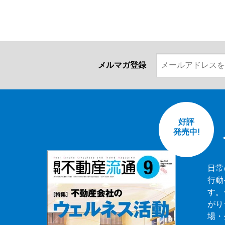
メルマガ登録
好評
発売中!
日常
行動
す。
がり
場・