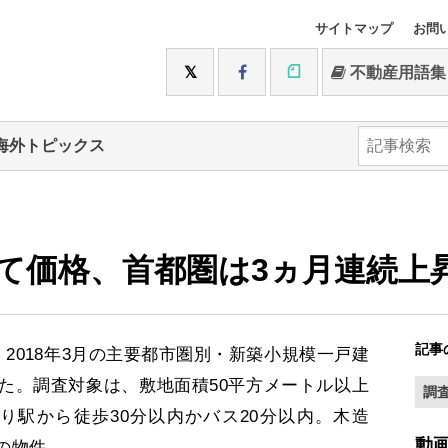
サイトマップ
お問
不動産用語集
海外トピックス
て価格、首都圏は3ヵ月連続上
記事
2018年3月の主要都市圏別・新築小規模一戸建
た。調査対象は、敷地面積50平方メートル以上
調
寄り駅から徒歩30分以内かバス20分以内。木造
動
の物件。