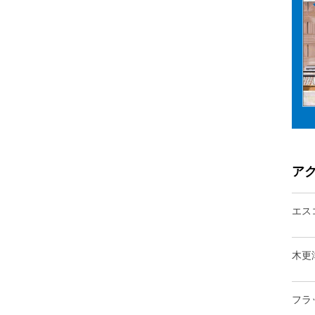
ア
エス
木更
フラ