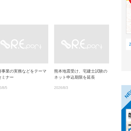
特事業の実務などをテーマ
熊本地震受け、宅建士試験の
セミナー
ネット申込期限を延長
6/8/5
2026/8/3
N