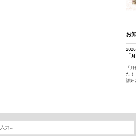
お
2026
「月
「
月
た！
詳細