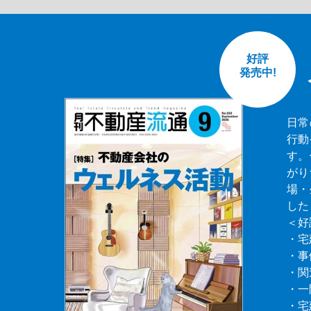
好評
発売中!
日常
行動
す。
がり
場・
した
＜好
・宅
・事
・関
・一
・宅