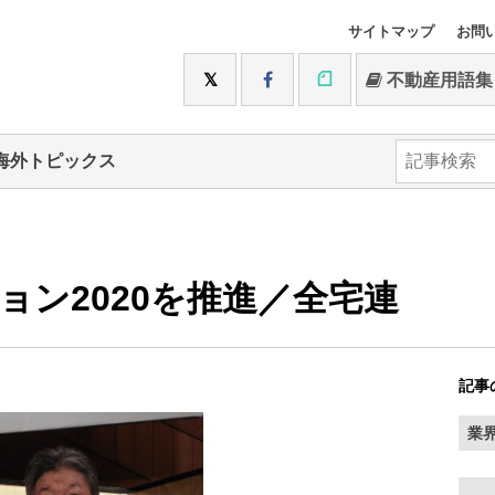
サイトマップ
お問
不動産用語集
海外トピックス
ョン2020を推進／全宅連
記事
業