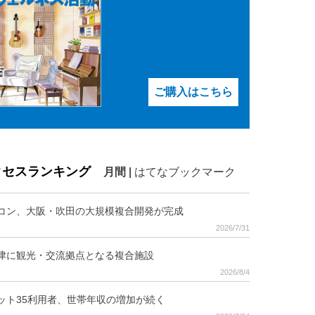
ご購入はこちら
クセスランキング
月間
|
はてなブックマーク
コン、大阪・吹田の大規模複合開発が完成
2026/7/31
津に観光・交流拠点となる複合施設
2026/8/4
ット35利用者、世帯年収の増加が続く