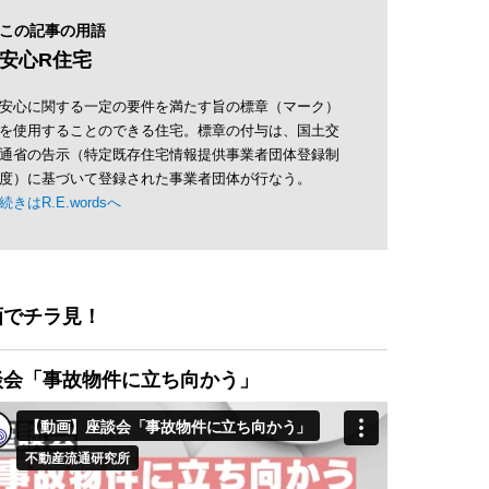
この記事の用語
安心R住宅
安心に関する一定の要件を満たす旨の標章（マーク）
を使用することのできる住宅。標章の付与は、国土交
通省の告示（特定既存住宅情報提供事業者団体登録制
度）に基づいて登録された事業者団体が行なう。
続きはR.E.wordsへ
画でチラ見！
談会「事故物件に立ち向かう」