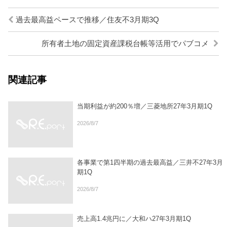
過去最高益ペースで推移／住友不3月期3Q
所有者土地の固定資産課税台帳等活用でパブコメ
関連記事
当期利益が約200％増／三菱地所27年3月期1Q
2026/8/7
各事業で第1四半期の過去最高益／三井不27年3月
期1Q
2026/8/7
売上高1.4兆円に／大和ハ27年3月期1Q