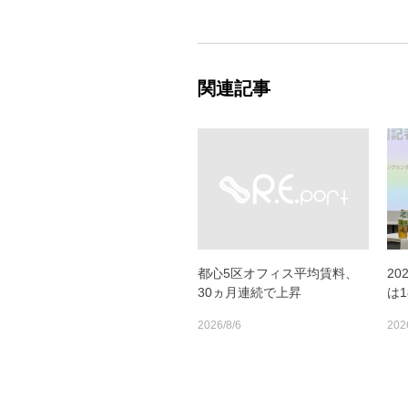
関連記事
都心5区オフィス平均賃料、
2
30ヵ月連続で上昇
は
2026/8/6
202