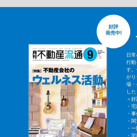
好評
発売中!
日常
行動
す。
がり
場・
した
＜好
・宅
・事
・関
・一
・宅