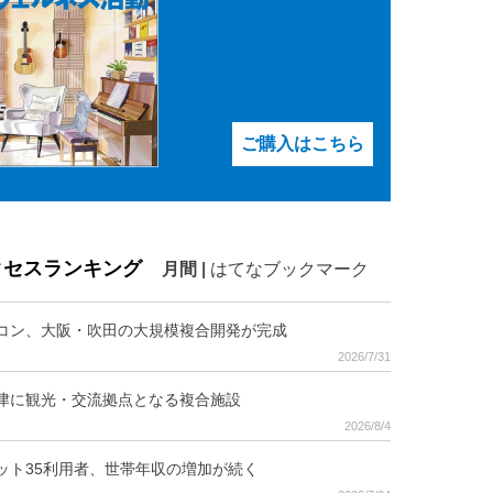
ご購入はこちら
クセスランキング
月間
|
はてなブックマーク
コン、大阪・吹田の大規模複合開発が完成
2026/7/31
津に観光・交流拠点となる複合施設
2026/8/4
ット35利用者、世帯年収の増加が続く