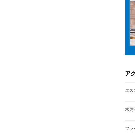
ア
エス
木更
フラ