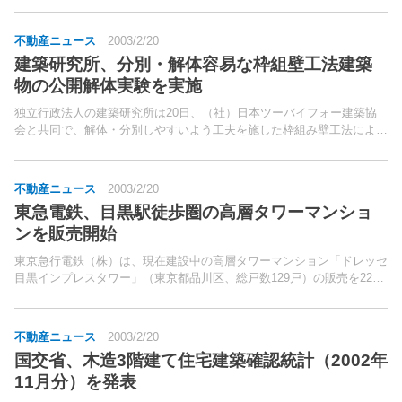
不動産ニュース
2003/2/20
建築研究所、分別・解体容易な枠組壁工法建築
物の公開解体実験を実施
独立行政法人の建築研究所は20日、（社）日本ツーバイフォー建築協
会と共同で、解体・分別しやすいよう工夫を施した枠組み壁工法による
最大2階建て試作棟の解体実験を2月24日から1週間の予定で行なうと発
表。今回の実験は、2002年4月に実施したモデル...
不動産ニュース
2003/2/20
東急電鉄、目黒駅徒歩圏の高層タワーマンショ
ンを販売開始
東京急行電鉄（株）は、現在建設中の高層タワーマンション「ドレッセ
目黒インプレスタワー」（東京都品川区、総戸数129戸）の販売を22日
から開始する。「ドレッセ」は、2002年4月から展開している同社の新
たなマンションブランド。
不動産ニュース
2003/2/20
国交省、木造3階建て住宅建築確認統計（2002年
11月分）を発表