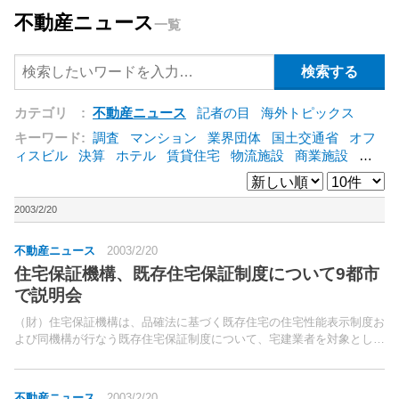
不動産ニュース
一覧
カテゴリ :
不動産ニュース
記者の目
海外トピックス
キーワード:
調査
マンション
業界団体
国土交通省
オフ
ィスビル
決算
ホテル
賃貸住宅
物流施設
商業施設
海
外
オフィス
三井不動産
三菱地所
東急不動産
賃料
ア
ットホーム
既存マンション
野村不動産
ZEH
[+]
2003/2/20
不動産ニュース
2003/2/20
住宅保証機構、既存住宅保証制度について9都市
で説明会
（財）住宅保証機構は、品確法に基づく既存住宅の住宅性能表示制度お
よび同機構が行なう既存住宅保証制度について、宅建業者を対象とした
無料説明会を全国9都市で開催する。会場となるのは福岡市、東京都、
名古屋市、仙台市、横浜市、広島市、札幌市、さいたま市...
不動産ニュース
2003/2/20