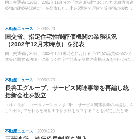
国土交通省は20日、2002年11月分の「木造3階建ておよび丸太組構法建
築物の建築確認統計」を発表した。木造3階建て戸建て等住宅の棟数は
1,473棟（前年度同月比83.6％）で、うち準防火地域内の棟数は908棟
（同84.5％）。
不動産ニュース
2003/2/20
国交省、指定住宅性能評価機関の業務状況
（2002年12月末時点）を発表
国土交通省は20日、2002年12月末時点における「住宅の品質確保の促
進等に関する法律」に基づく住宅性能表示制度の実施状況を明らかにし
た。これによると、2002年12月の住宅性能評価の実績は、「設計住宅
性能評価戸数」は受付9,859戸（対前年同...
不動産ニュース
2003/2/20
長谷工グループ、サービス関連事業を再編し統
括新会社を設立
（株）長谷工コーポレーションは20日、サービス関連事業の再編し、4
月1日付けでそれらを統括する新会社を設立することを決定したと発
表。長谷工グループ内のサービス関連事業全般の推進母体としての役割
を担う新会社の名称は、「（株）長谷工アネシス」。
不動産ニュース
2003/2/20