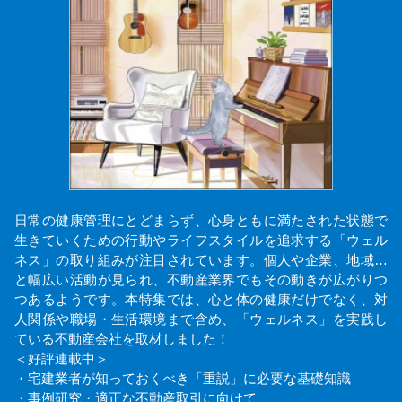
日常の健康管理にとどまらず、心身ともに満たされた状態で
生きていくための行動やライフスタイルを追求する「ウェル
ネス」の取り組みが注目されています。個人や企業、地域…
と幅広い活動が見られ、不動産業界でもその動きが広がりつ
つあるようです。本特集では、心と体の健康だけでなく、対
人関係や職場・生活環境まで含め、「ウェルネス」を実践し
ている不動産会社を取材しました！
＜好評連載中＞
・宅建業者が知っておくべき「重説」に必要な基礎知識
・事例研究・適正な不動産取引に向けて