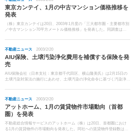
東京カンテイ、1月の中古マンション価格推移を
発表
（株）東京カンテイは20日、2003年1月度の「三大都市圏・主要都市別
／中古マンション70平方メートル価格推移」を発表した。同調査は、
同社に登録された中古マンションの売り希望価格を行政区単位ごとに算
出し、その平均坪単価を一般的なファミリータイプ...
不動産ニュース
2003/2/20
AIU保険、土壌汚染浄化費用を補償する保険を発
売
AIU保険会社（日本支社：東京都千代田区、横山隆美氏）は2月15日の
土壌汚染対策法の施行にあわせ、土壌汚染の浄化命令に基づく汚染浄化
および調査費用を補償する保険「オンサイト保険」を発売した。同法施
行によって、過失の有無や汚染原因に関係なく、原則...
不動産ニュース
2003/2/20
アットホーム、1月の賃貸物件市場動向（首都
圏）を発表
不動産総合情報サービスのアットホーム（株）は20日、首都圏におけ
る1月の賃貸物件の市場動向を発表した。同社への賃貸物件登録数は、
居住用が58,591件（前年同月比18.1％増）で過去最高を更新した。