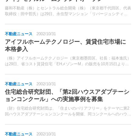
藤和不動産（株）とセントラル総合開発（株）（東京都千代田区、代表
取締役：田中哲氏）は29日、永住型マンション「リバージュシティ」
（埼玉県戸田市、総販売戸数232戸）のモデルルームを11月2日よりグ
ランドオープンすると発表した。敷地南側には荒川、...
不動産ニュース
2002/10/31
アイフルホームテクノロジー、賃貸住宅市場に
本格参入
（株）アイフルホームテクノロジー（東京都墨田区、社長：福本進氏）
は29日、省コスト賃貸住宅「EHメゾンーM」の販売を10月15日より開
始、賃貸住宅市場に本格参入したと発表した。FC加盟店網を全国に展
開している同社では近年、不動産の資産価値・アパ...
不動産ニュース
2002/10/31
住宅総合研究財団、「第2回ハウスアダプテーシ
ョンコンクール」への実施事例を募集
（財）住宅総合研究財団は、「住まいのバリアフリー」をテーマに第2
回ハウスアダプテーションコンクールを開催、同コンクールへのハウス
アダプテーション実施事例を募集する。ハウスアダプテーションとは、
高齢者や機能障害を持つ人が、その身体的特性によって住...
不動産ニュース
2002/10/31