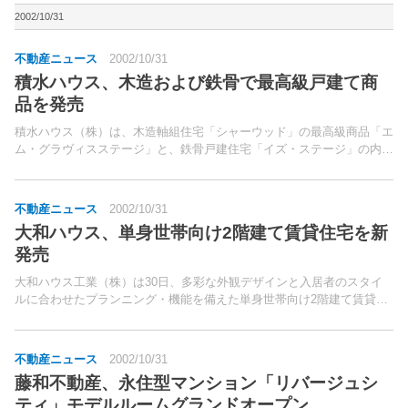
土地取引（取得）を行なうことが重要となり、実務を...
2002/10/31
不動産ニュース
2002/10/31
積水ハウス、木造および鉄骨で最高級戸建て商
品を発売
積水ハウス（株）は、木造軸組住宅「シャーウッド」の最高級商品「エ
ム・グラヴィスステージ」と、鉄骨戸建住宅「イズ・ステージ」の内外
装・設備を充実させた新「イズ・ステージ」の2商品を11月1日から発
売する。同社は、良質な住宅ストックを形成するために...
不動産ニュース
2002/10/31
大和ハウス、単身世帯向け2階建て賃貸住宅を新
発売
大和ハウス工業（株）は30日、多彩な外観デザインと入居者のスタイ
ルに合わせたプランニング・機能を備えた単身世帯向け2階建て賃貸住
宅「セジュール モナリエ」を11月1日から発売すると発表した。同商品
は、賃貸住宅市場の中で一大ボリュームゾーンを構成...
不動産ニュース
2002/10/31
藤和不動産、永住型マンション「リバージュシ
ティ」モデルルームグランドオープン