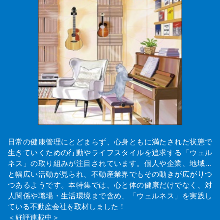
日常の健康管理にとどまらず、心身ともに満たされた状態で
生きていくための行動やライフスタイルを追求する「ウェル
ネス」の取り組みが注目されています。個人や企業、地域…
と幅広い活動が見られ、不動産業界でもその動きが広がりつ
つあるようです。本特集では、心と体の健康だけでなく、対
人関係や職場・生活環境まで含め、「ウェルネス」を実践し
ている不動産会社を取材しました！
＜好評連載中＞