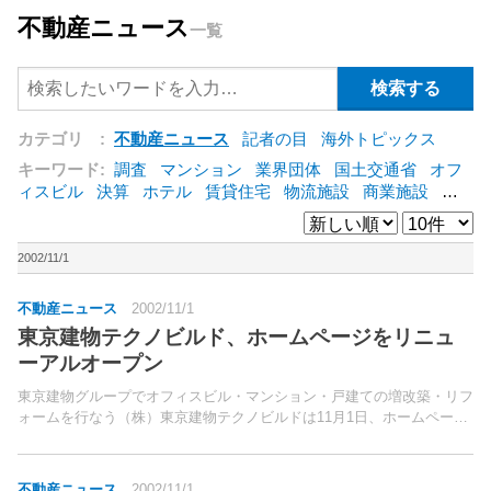
不動産ニュース
一覧
カテゴリ :
不動産ニュース
記者の目
海外トピックス
キーワード:
調査
マンション
業界団体
国土交通省
オフ
ィスビル
決算
ホテル
賃貸住宅
物流施設
商業施設
海
外
オフィス
三井不動産
三菱地所
東急不動産
賃料
ア
ットホーム
既存マンション
野村不動産
ZEH
[+]
2002/11/1
不動産ニュース
2002/11/1
東京建物テクノビルド、ホームページをリニュ
ーアルオープン
東京建物グループでオフィスビル・マンション・戸建ての増改築・リフ
ォームを行なう（株）東京建物テクノビルドは11月1日、ホームページ
（http://www.ttk-tehno.co.jp/）をリニューアルオープンした。今回のリ
ニューアルでは、サイ...
不動産ニュース
2002/11/1