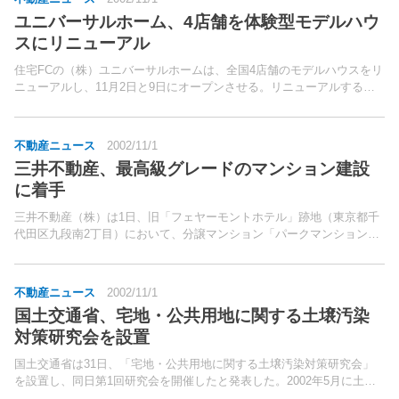
ユニバーサルホーム、4店舗を体験型モデルハウ
スにリニューアル
住宅FCの（株）ユニバーサルホームは、全国4店舗のモデルハウスをリ
ニューアルし、11月2日と9日にオープンさせる。リニューアルするの
は、牛久店（茨城県牛久市、（株）リアルウッド）、鴻巣店（埼玉県鴻
巣市、（株）サンエルホーム）、広島西店（広島県広...
不動産ニュース
2002/11/1
三井不動産、最高級グレードのマンション建設
に着手
三井不動産（株）は1日、旧「フェヤーモントホテル」跡地（東京都千
代田区九段南2丁目）において、分譲マンション「パークマンション千
鳥ケ淵」（総戸数63戸）の建設工事に着手したと発表。同マンション
は、地上15階地下2階、敷地面積は2,186.97平...
不動産ニュース
2002/11/1
国土交通省、宅地・公共用地に関する土壌汚染
対策研究会を設置
国土交通省は31日、「宅地・公共用地に関する土壌汚染対策研究会」
を設置し、同日第1回研究会を開催したと発表した。2002年5月に土壌
汚染対策法が制定され、土壌汚染対策事業においては、適正かつ円滑に