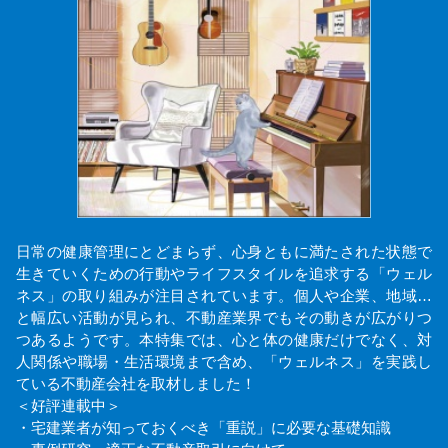
日常の健康管理にとどまらず、心身ともに満たされた状態で
生きていくための行動やライフスタイルを追求する「ウェル
ネス」の取り組みが注目されています。個人や企業、地域…
と幅広い活動が見られ、不動産業界でもその動きが広がりつ
つあるようです。本特集では、心と体の健康だけでなく、対
人関係や職場・生活環境まで含め、「ウェルネス」を実践し
ている不動産会社を取材しました！
＜好評連載中＞
・宅建業者が知っておくべき「重説」に必要な基礎知識