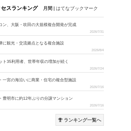
クセスランキング
月間
|
はてなブックマーク
コン、大阪・吹田の大規模複合開発が完成
2026/7/31
津に観光・交流拠点となる複合施設
2026/8/4
ット35利用者、世帯年収の増加が続く
2026/7/24
・一宮の海沿いに商業・住宅の複合型施設
2026/7/16
・豊明市に約12年ぶりの分譲マンション
2026/7/16
ランキング一覧へ