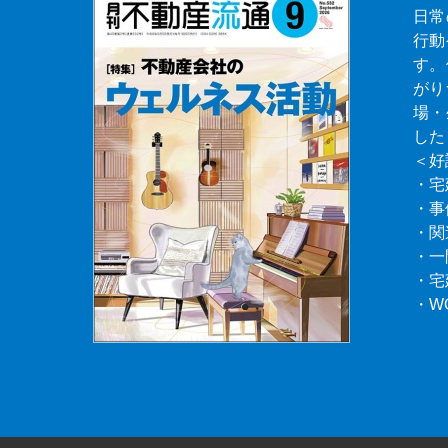
日常
行動
す。
がり
場・
した
＜好
・宅
・事
・関
・一
・宅
・W