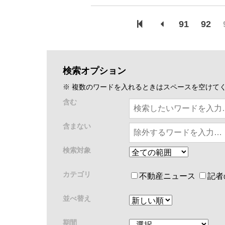
91
92
検索オプション
※ 複数のワードを入れるときはスペースを空けて
含む
含まない
検索対象
カテゴリ
不動産ニュース
記者
並べ替え
期間