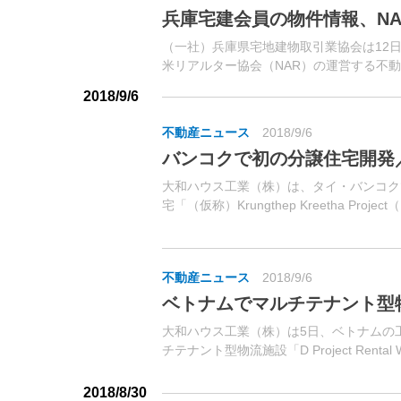
兵庫宅建会員の物件情報、N
（一社）兵庫県宅地建物取引業協会は12
米リアルター協会（NAR）の運営する不動産サイト「
表した。同協会会員が扱う物件情報を...
2018/9/6
不動産ニュース
2018/9/6
バンコクで初の分譲住宅開発
大和ハウス工業（株）は、タイ・バンコク
宅「（仮称）Krungthep Kreetha Pr
プロジェクト）」（総戸数80戸予定）と、
Sukhumvit 43...
不動産ニュース
2018/9/6
ベトナムでマルチテナント型
大和ハウス工業（株）は5日、ベトナムの
チテナント型物流施設「D Project Rental War
Son（ディープロジェクト・レンタルウ
ン）」の計画...
2018/8/30