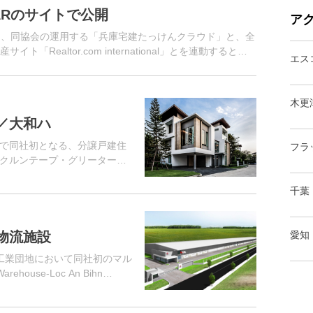
ARのサイトで公開
ア
日、同協会の運用する「兵庫宅建たっけんクラウド」と、全
Realtor.com international」とを連動すると発
エス
木更
／大和ハ
で同社初となる、分譲戸建住
フラ
oject（クルンテープ・グリーター・
分譲マンション「EYSE
千葉
物流施設
愛知
工業団地において同社初のマル
ehouse-Loc An Bihn
ェアハウス・ロックアンビンソ