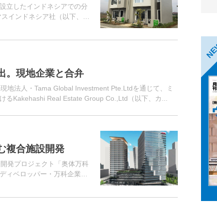
設立したインドネシアでの分
マスインドネシア社（以下、
ン「SAVASA（サバサ）」の
..
N
出。現地企業と合弁
ama Global Investment Pte.Ltdを通じて、ミ
shi Real Estate Group Co.,Ltd（以下、カ...
む複合施設開発
合開発プロジェクト「奥体万科
ディベロッパー・万科企業と