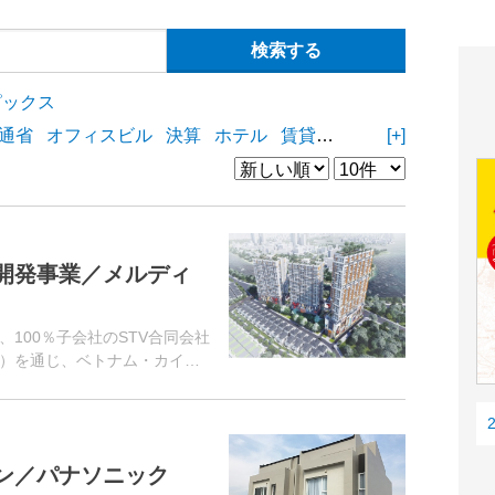
ピックス
通省
オフィスビル
決算
ホテル
賃貸住宅
物流施設
[+]
商業
開発事業／メルディ
100％子会社のSTV合同会社
）を通じ、ベトナム・カイン
する。ベトナムでの不動産販
ン／パナソニック