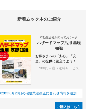
新着ムック本のご紹介
施設
海外
オフィス
三井不動産
三菱地所
東急不動産
賃料
不動産会社が知っておくべき
ハザードマップ活用 基礎
知識
お客さまへの「安心」「安
全」の提供に役立てよう！
900円＋税（送料サービス）
2020年8月28日の宅建業法改正に合わせ情報を追加
ご購入はこちら