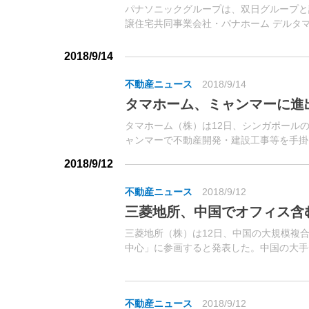
パナソニックグループは、双日グループと
譲住宅共同事業会社・パナホーム デルタ
PHDI社）が開発を進めているスマートタウ
第1期開発分を10月に販売する。PHDI社は.
2018/9/14
不動産ニュース
2018/9/14
タマホーム、ミャンマーに進
タマホーム（株）は12日、シンガポールの現地法人・T
ャンマーで不動産開発・建設工事等を手掛けるKakeha
2018/9/12
不動産ニュース
2018/9/12
三菱地所、中国でオフィス含
三菱地所（株）は12日、中国の大規模複
中心」に参画すると発表した。中国の大手
の共同プロジェクト。
不動産ニュース
2018/9/12