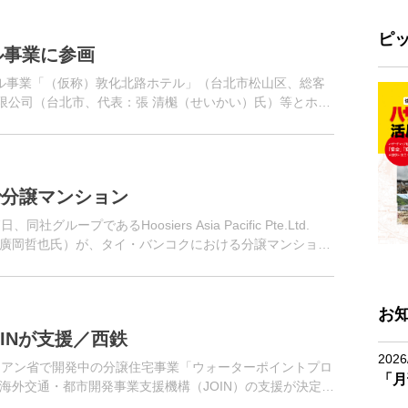
ピ
ル事業に参画
ル事業「（仮称）敦化北路ホテル」（台北市松山区、総客
有限公司（台北市、代表：張 清櫆（せいかい）氏）等とホテ
で分譲マンション
ープであるHoosiers Asia Pacific Pte.Ltd.
廣岡哲也氏）が、タイ・バンコクにおける分譲マンション
お
INが支援／西鉄
2026
ンアン省で開発中の分譲住宅事業「ウォーターポイントプロ
「月
海外交通・都市開発事業支援機構（JOIN）の支援が決定し