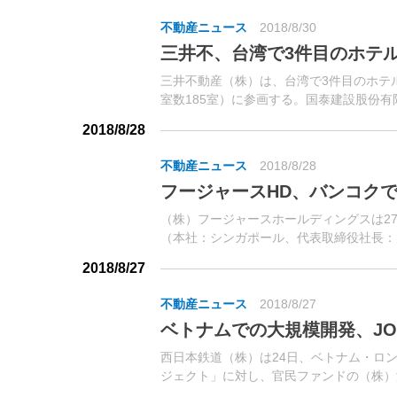
不動産ニュース
2018/8/30
三井不、台湾で3件目のホテ
三井不動産（株）は、台湾で3件目のホテ
室数185室）に参画する。国泰建設股份
ル開発および運営に関し合意。
2018/8/28
不動産ニュース
2018/8/28
フージャースHD、バンコク
（株）フージャースホールディングスは27日、同社グル
（本社：シンガポール、代表取締役社長：
開発プロジェクトに参画すると発表...
2018/8/27
不動産ニュース
2018/8/27
ベトナムでの大規模開発、JO
西日本鉄道（株）は24日、ベトナム・ロ
ジェクト」に対し、官民ファンドの（株）
たと発表した。認可金額は約19億円。