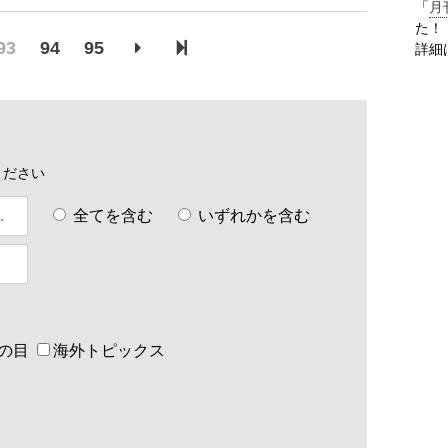
「
月
た！
93
94
95
詳細
ください
全てを含む
いずれかを含む
の目
海外トピックス