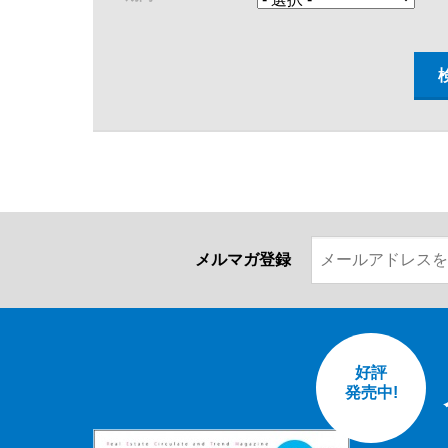
メルマガ登録
好評
発売中!