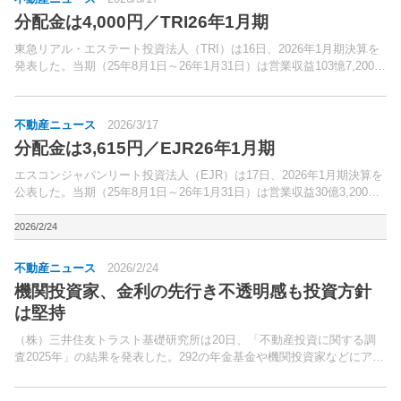
分配金は4,000円／TRI26年1月期
東急リアル・エステート投資法人（TRI）は16日、2026年1月期決算を
発表した。当期（25年8月1日～26年1月31日）は営業収益103憶7,200万
円（前期比5.8％増）営業利益56億4,000万円（同5.5％増）、経常利益
51億7,800...
不動産ニュース
2026/3/17
分配金は3,615円／EJR26年1月期
エスコンジャパンリート投資法人（EJR）は17日、2026年1月期決算を
公表した。当期（25年8月1日～26年1月31日）は営業収益30億3,200万
円（前期比3.0％減）、営業利益16億1,500万円（同3.2％減）、経常利
益13億400万円...
2026/2/24
不動産ニュース
2026/2/24
機関投資家、金利の先行き不透明感も投資方針
は堅持
（株）三井住友トラスト基礎研究所は20日、「不動産投資に関する調
査2025年」の結果を発表した。292の年金基金や機関投資家などにアン
ケートを送付、82の回答を得た。