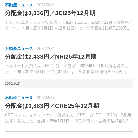
不動産ニュース
2026/2/24
分配金は3,036円／JEI25年12月期
ジャパンエクセレント投資法人（JEI）は20日、2025年12月期決算を発
表した。当期（25年7月1日～12月31日）は、営業収益116億7,200万円
（前期比2.0％増）、営業利益51億5,700万円（同11.4％減）、経常利益
43億5,10...
不動産ニュース
2026/2/24
分配金は2,433円／NRI25年12月期
日本リート投資法人（NRI）はこのほど、2025年12月期決算を発表し
た。当期（25年7月1日～12月31日）は、営業収益116億5,400万円（前
期比5.8％増）、営業利益74億7,100万円（同9.3％増）、経常利益66億
5,100万円（同...
2026/2/17
不動産ニュース
2026/2/17
分配金は3,883円／CRE25年12月期
CREロジスティクスファンド投資法人（CRE）は17日、2025年12月期
決算を発表した。当期（25年7月1日～12月31日）は営業収益47億6,200
万円（前期比1.2％増）、営業利益26億4,500万円（同2.2％増）、経常
利益22億3,0...