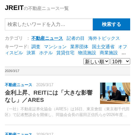
JREIT
の不動産ニュース一覧
カテゴリ :
不動産ニュース
記者の目
海外トピックス
キーワード:
調査
マンション
業界団体
国土交通省
オフ
ィスビル
決算
ホテル
賃貸住宅
物流施設
商業施設
海
外
オフィス
三井不動産
三菱地所
東急不動産
賃料
ア
ットホーム
既存マンション
野村不動産
ZEH
[+]
2026/3/17
不動産ニュース
2026/3/17
金利上昇、REITには「大きな影響
なし」／ARES
（一社）不動産証券化協会（ARES）は16日、東京會舘（東京都千代田
区）で記者懇談会を開催し、同協会会長の菰田正信氏らが2026年度事
業計画等について説明した。冒頭挨拶した菰田会長は「東証REIT指数
は、中東情勢の影響によるマーケットの混乱のた...
不動産ニュース
2026/3/17