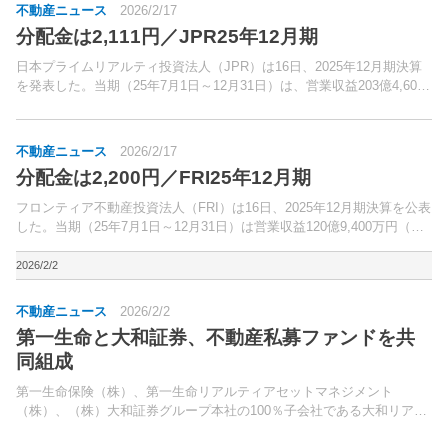
不動産ニュース
2026/2/17
分配金は2,111円／JPR25年12月期
日本プライムリアルティ投資法人（JPR）は16日、2025年12月期決算
を発表した。当期（25年7月1日～12月31日）は、営業収益203億4,600
万円（前期比2.2％減）、営業利益105億4,700万円（同6.3％減）、経常
利益94億4,6...
不動産ニュース
2026/2/17
分配金は2,200円／FRI25年12月期
フロンティア不動産投資法人（FRI）は16日、2025年12月期決算を公表
した。当期（25年7月1日～12月31日）は営業収益120億9,400万円（前
期比3.1％増）、営業利益63億9,000万円（同1.5％増）、経常利益59億
800万円（同...
2026/2/2
不動産ニュース
2026/2/2
第一生命と大和証券、不動産私募ファンドを共
同組成
第一生命保険（株）、第一生命リアルティアセットマネジメント
（株）、（株）大和証券グループ本社の100％子会社である大和リア
ル・エステート・アセット・マネジメント（株）は1月30日、不動産私