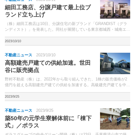
細田工務店、分譲戸建て最上位ブ
ランド立ち上げ
（株）細田工務店は10日、分譲住宅の新ブランド「GRANDIST（グラ
ンディスト）」を発表した。同社が展開している東京都城西・城南エリ
アを中心とした「グローイング・シリーズ」の最上級ブランドとして積
極展開していくという。
2023/10/10
不動産ニュース
2023/10/10
高額建売戸建ての供給加速。世田
谷に販売拠点
野村不動産（株）は、2022年から取り組んできた、1棟の販売価格が2
億円を超える高額建売戸建ての供給を加速する。高級建売戸建てを中心
とした販売拠点を、24年1月に開設。
2023/9/25
不動産ニュース
2023/9/25
築50年の元学生寮解体前に「棟下
式」／ポラス
ポラスグループの中央グリーン開発（株）は23日、千葉県流山市で築