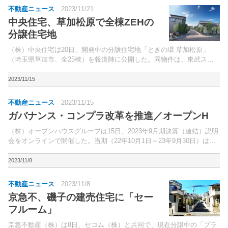
不動産ニュース
2023/11/21
中央住宅、草加松原で全棟ZEHの
分譲住宅地
（株）中央住宅は20日、開発中の分譲住宅地「ときの環 草加松原」
（埼玉県草加市、全25棟）を報道陣に公開した。同物件は、東武スカ
イツリーライン「獨協大学前」駅から徒歩19分に立地。
2023/11/15
不動産ニュース
2023/11/15
ガバナンス・コンプラ改革を推進／オープンH
（株）オープンハウスグループは15日、2023年9月期決算（連結）説明
会をオンラインで開催した。当期（22年10月1日～23年9月30日）は、
売上高1兆1,484億8,400万円（前期比20.6％増）、営業利益1,423億
3,000万円（同19...
2023/11/8
不動産ニュース
2023/11/8
京急不、磯子の建売住宅に「セー
フルーム」
京急不動産（株）は8日、セコム（株）と共同で、現在分譲中の「プラ