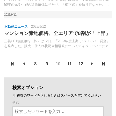
50年の元学生寮の建物解体に当たり、「棟下式」を執り行なった。解
体後は総戸数19戸の建売住宅として開発する予定で、同社が分譲前提
で棟下式を行なった事例では過去2番目の大きさとなる。
2023/9/12
不動産ニュース
2023/9/12
マンション素地価格、全エリアで8割が「上昇」
三菱UFJ信託銀行（株）は12日、「2023年度上期 デベロッパー調査」
を発表した。販売・仕入れ状況や相場観についてディベロッパーにアン
ケート。
8
9
10
11
12
検索オプション
※ 複数のワードを入れるときはスペースを空けてください
含む