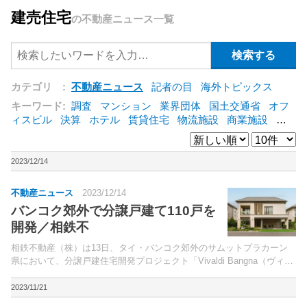
建売住宅
の不動産ニュース一覧
カテゴリ :
不動産ニュース
記者の目
海外トピックス
キーワード:
調査
マンション
業界団体
国土交通省
オフ
ィスビル
決算
ホテル
賃貸住宅
物流施設
商業施設
海
外
オフィス
三井不動産
三菱地所
東急不動産
賃料
ア
ットホーム
既存マンション
野村不動産
ZEH
[+]
2023/12/14
不動産ニュース
2023/12/14
バンコク郊外で分譲戸建て110戸を
開発／相鉄不
相鉄不動産（株）は13日、タイ・バンコク郊外のサムットプラカーン
県において、分譲戸建住宅開発プロジェクト「Vivaldi Bangna（ヴィバ
ルディ・バンナー）」（総戸数110戸）に参画、販売および引き渡しを
開始すると発表した。計画地は、バンコ...
2023/11/21