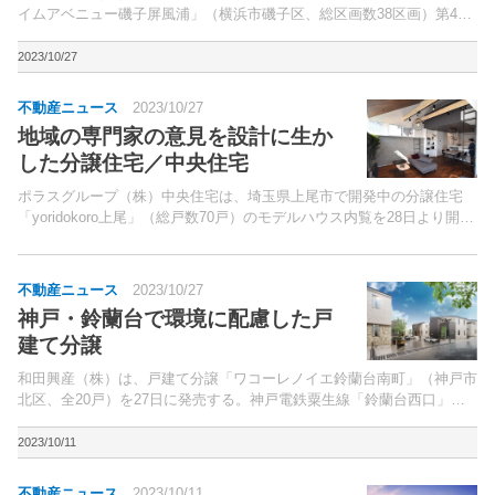
イムアベニュー磯子屏風浦」（横浜市磯子区、総区画数38区画）第4期
住区に、「セーフルーム付きセキュリティ戸建住宅」を導入、販売する
と発表した。建売戸建住宅としては日本初の取り組み。...
2023/10/27
不動産ニュース
2023/10/27
地域の専門家の意見を設計に生か
した分譲住宅／中央住宅
ポラスグループ（株）中央住宅は、埼玉県上尾市で開発中の分譲住宅
「yoridokoro上尾」（総戸数70戸）のモデルハウス内覧を28日より開始
する。開発地はJR高崎線・湘南新宿ライン・上野東京ライン「桶川」
駅より徒歩17分。
不動産ニュース
2023/10/27
神戸・鈴蘭台で環境に配慮した戸
建て分譲
和田興産（株）は、戸建て分譲「ワコーレノイエ鈴蘭台南町」（神戸市
北区、全20戸）を27日に発売する。神戸電鉄粟生線「鈴蘭台西口」駅
徒歩4～5分、同「西鈴蘭台」駅徒歩8～9分に立地。
2023/10/11
不動産ニュース
2023/10/11