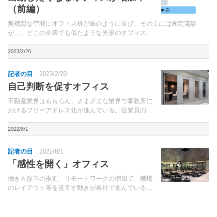
（前編）
無機質な空間にオフィス机が島のように並び、その上には固定電話
が…。どこの企業でも似たような光景のオフィス。
2023/2/20
記者の目
2023/2/20
自己判断を促すオフィス
不動産業界はもちろん、さまざまな業界で事務所に
おけるフリーアドレス化が進んでいる。従業員の交
流促進、ペーパーレス化などを狙いに採用している
企業が多いだろう。
2022/8/1
記者の目
2022/8/1
「感性を開く」オフィス
働き方改革の推進、リモートワークの増加で、職場
のレイアウト等を見直す動きが各社で進んでいる。
最近では、生産性の向上を目指したフリーアドレス
の導入、イノベーション創出を図るための交流スペ
ースの設置などの事例をよく目にするようになっ