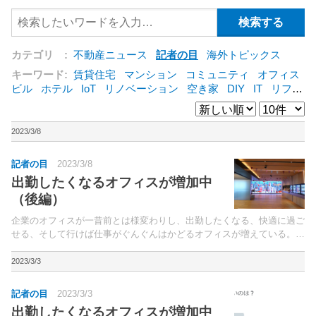
カテゴリ :
不動産ニュース
記者の目
海外トピックス
キーワード:
賃貸住宅
マンション
コミュニティ
オフィス
ビル
ホテル
IoT
リノベーション
空き家
DIY
IT
リフォ
ーム
シェアリングエコノミー
建売住宅
管理会社
集合住
宅
コンバージョン
オフィス
三菱地所
賃貸借
公営住宅
[+]
2023/3/8
記者の目
2023/3/8
出勤したくなるオフィスが増加中
（後編）
企業のオフィスが一昔前とは様変わりし、出勤したくなる、快適に過ご
せる、そして行けば仕事がぐんぐんはかどるオフィスが増えている。前
編に引き続き取材で訪れたオフィスを紹介しよう。
2023/3/3
記者の目
2023/3/3
出勤したくなるオフィスが増加中