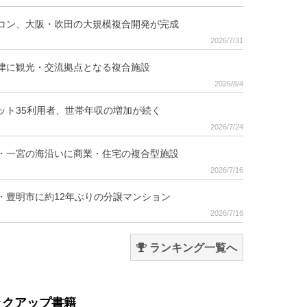
コン、大阪・吹田の大規模複合開発が完成
2026/7/31
津に観光・交流拠点となる複合施設
2026/8/4
ット35利用者、世帯年収の増加が続く
2026/7/24
・一宮の海沿いに商業・住宅の複合型施設
2026/7/16
・豊明市に約12年ぶりの分譲マンション
2026/7/16
ランキング一覧へ
ックアップ書籍