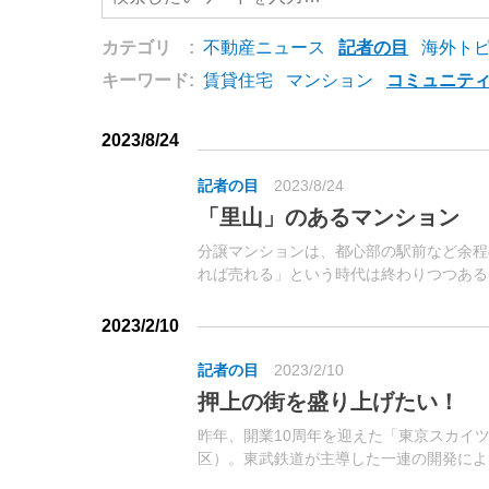
カテゴリ :
不動産ニュース
記者の目
海外ト
キーワード:
賃貸住宅
マンション
コミュニテ
2023/8/24
記者の目
2023/8/24
「里山」のあるマンション
分譲マンションは、都心部の駅前など余程
れば売れる」という時代は終わりつつある
れるのが「付加価値」付けだ。
2023/2/10
記者の目
2023/2/10
押上の街を盛り上げたい！
昨年、開業10周年を迎えた「東京スカイ
区）。東武鉄道が主導した一連の開発によ
ード跡地が広がっていた押上エリアは、ピー