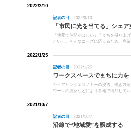
一大観光地へと生まれ変わった。
2022/3/10
記者の目
2022/3/10
「市民に光を当てる」シェア
「地元で仲間がほしい」「まちを盛り上げ
たい」。そんなニーズに応えるため、商業
を“交流拠点”や“起業創業拠点”とする事例
2022/1/25
記者の目
2022/1/25
ワークスペースでまちに力を
シェアリングエコノミーの浸透、働き方改
ワークの波及などにより各地で増加してい
以外の仕事の場所として、サードプレイス
るスペースだが、提供者側は、ワークスペー
2021/10/7
記者の目
2021/10/7
沿線で“地域愛”を醸成する