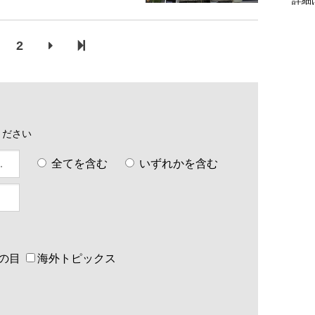
企画したのは都内でビルを複数保
長...
2
ください
全てを含む
いずれかを含む
の目
海外トピックス