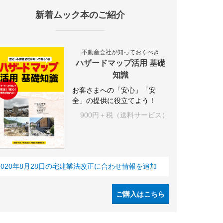
新着ムック本のご紹介
IY
空き家
IT
集合住宅
シェアリングエコノミー
建売住宅
不動産会社が知っておくべき
ハザードマップ活用 基礎
知識
お客さまへの「安心」「安
全」の提供に役立てよう！
900円＋税（送料サービス）
2020年8月28日の宅建業法改正に合わせ情報を追加
ご購入はこちら