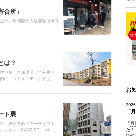
寄合所」
山市。年間観光入込客数は400
とは？
住宅を「付加価値」で差別化
例に「コミュニティ」があげ
お
2026
「月
ート展
「
月
年、無償で若手アーティスト
た！
ェクト「CANBIRTH（キャ
詳細