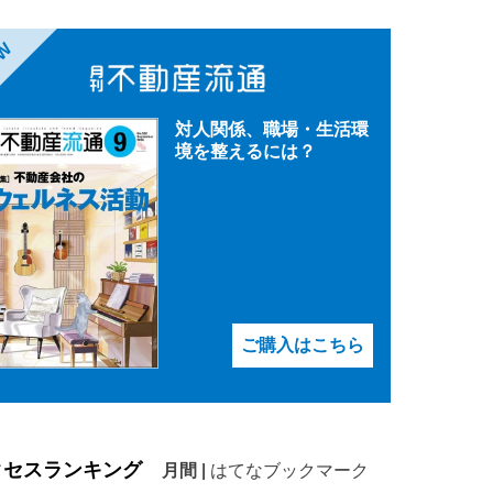
EW
対人関係、職場・生活環
境を整えるには？
ご購入はこちら
クセスランキング
月間
|
はてなブックマーク