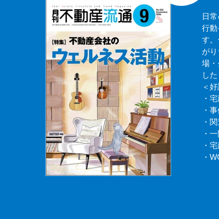
日常
行動
す。
がり
場・
した
＜好
・宅
・事
・関
・一
・宅
・W