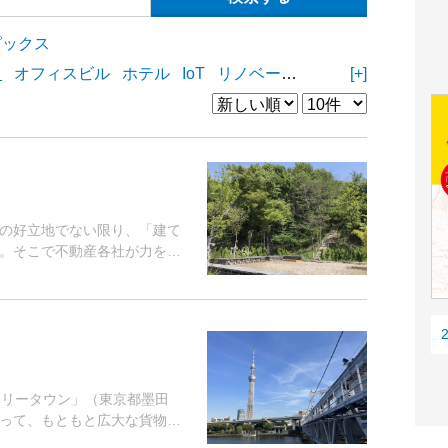
ピックス
ィ
オフィスビル
ホテル
IoT
リノベーション
リフォーム
[+]
D
の好立地でない限り、「建て
。そこで不動産各社が力を入
ツリータウン」（東京都墨田
って、もともと広大な貨物ヤ
ク時年間3,000万人を集める