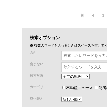
ンバス）」が、1月15日から始まった。
有する髙木ビル（東京都港区、代表取締役社
1
検索オプション
※ 複数のワードを入れるときはスペースを空けて
含む
含まない
検索対象
カテゴリ
不動産ニュース
記者
並べ替え