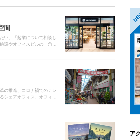
N
空間
たい」「起業について相談し
施設やオフィスビルの一角
が増えている。
革の推進、コロナ禍でのテレ
るシェアオフィス。オフィス
として、多様に活用されてい
スの提供以外...
ア