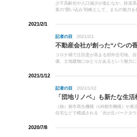
少子高齢化や人口減少が進むなか、鉄道系
客の“囲い込み”戦略として、まちの魅力
てもらうことが重要となってくる。小田急
して、不動産開発、不動産...
2021/2/1
記者の目
2021/2/1
不動産会社が創った“パンの
コロナ禍で注目度が高まる郊外住宅地。自
価、土地建物にゆとりがあるという魅力に
2021/1/12
記者の目
2021/1/12
「団地リノベ」も新たな生活
（独）都市再生機構（UR都市機構）や東
住宅などで構成される「光が丘パークタウ
区）。戦前は「成増陸軍飛行場」、戦後は
ツ」に姿を変え、それが全面返還された197
2020/7/8