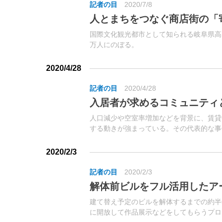
記者の目
2020/7/8
人とまちをつなぐ商店街の「
国際文化観光都市として知られる岐阜県高
万人にのぼる。
2020/4/28
記者の目
2020/4/28
入居者が求めるコミュニティ
人口減少や空室率増加などを背景に、賃貸
する動きが強まっている。その代表的な事
られ、数多くの物件が登場してきた。
2020/2/3
記者の目
2020/2/3
解体前ビルをフル活用したア
建て替え予定のビルを解体するまでの約半
に開放して作品展示などをしてもらうプロジ