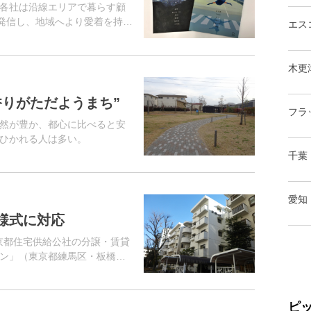
各社は沿線エリアで暮らす顧
を発信し、地域へより愛着を持っ
エス
グループの総合不動産会社と
木更
香りがただようまち”
フラ
然が豊か、都心に比べると安
ひかれる人は多い。
千葉
愛知
様式に対応
京都住宅供給公社の分譲・賃貸
ン」（東京都練馬区・板橋
米軍家族住宅「グラントハイ
3年に同パ...
ピ