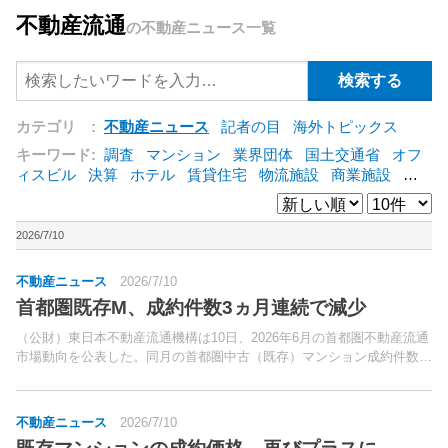
不動産流通
の不動産ニュース一覧
カテゴリ :
不動産ニュース
記者の目
海外トピックス
キーワード:
調査
マンション
業界団体
国土交通省
オフ
ィスビル
決算
ホテル
賃貸住宅
物流施設
商業施設
海
外
オフィス
三井不動産
三菱地所
東急不動産
賃料
ア
ットホーム
既存マンション
野村不動産
ZEH
[+]
2026/7/10
不動産ニュース
2026/7/10
首都圏既存M、成約件数3ヵ月連続で減少
（公財）東日本不動産流通機構は10日、2026年6月の首都圏不動産流通
市場動向を公表した。同月の首都圏中古（既存）マンション成約件数は
4,241件（前年同月比1.3％減）と、3ヵ月連続で減少した。
不動産ニュース
2026/7/10