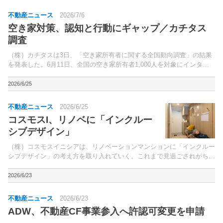
不動産ニュース
2026/7/6
空き家対策、認知と行動にギャップ／カチタス
調査
（株）カチタスは3日、「空き家所有者に関する全国動向調査」の結果
を発表した。6月11日、全国の空き家所有者1,000人を対象にインター
ネットで調査を実施。
2026/6/25
不動産ニュース
2026/6/25
コスモスI、リノベに「インクルー
シブデザイン」
（株）コスモスイニシアは、リノベーションマンションに「インクルー
シブデザイン」の考え方を取り入れていく。これまで見過ごされがちだ
ったユーザーの目線で商品企画を考えていくことで、従来の住まいでは
顕在化しにくかった課題を可視化。
2026/6/23
不動産ニュース
2026/6/23
ADW、不動産CF事業参入へ許認可変更を申請