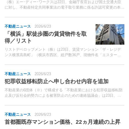
（株）エー･ディー･ワークスは22日、金融庁長官および国土交通大臣
に対し、不動産特定共同事業法の電子取引業務に係る許認可変更の本申
請を実施した。不動産クラウドファンディング（CF)サービス提供開始
に向けたもので、許認可変更が認められた後、サービ...
不動産ニュース
2026/6/23
「横浜」駅徒歩圏の賃貸物件を取
得／リスト
リストデベロップメント（株）は23日、賃貸マンション「ザ・レジデ
ンス横濱高島町」（横浜市西区、総戸数36戸、現物件名「エスタート
横濱高島町」）の信託受益権を取得したと発表した。同物件は、京急本
線「横浜」駅徒歩11分、同線「戸部」駅徒歩4分、横浜...
不動産ニュース
2026/6/23
犯罪収益移転防止へ申し合わせ内容を追加
不動産業の6団体（※）で構成する「不動産業における犯罪収益移転防
止及び反社会的勢力による被害防止のための連絡協議会」は23日、不
動産業における犯罪収益移転防止等に係る申し合わせ内容の一部改定を
行なった。2028年にFATF（マネーロンダリング対...
不動産ニュース
2026/6/23
首都圏既存マンション価格、22ヵ月連続の上昇