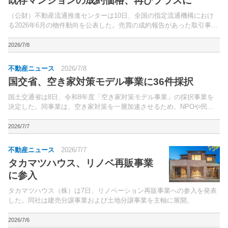
既存マンションの成約価格、再びプラスに
（公財）不動産流通推進センターは10日、全国の指定流通機構におけ
る2026年6月の物件動向を公表した。売買の成約報告があった取引事例
のうち、既存住宅に関するデータを集計したもの。
2026/7/8
不動産ニュース
2026/7/8
国交省、空き家対策モデル事業に36件採択
国土交通省は8日、令和8年度「空き家対策モデル事業」の採択事業を
決定した。同事業は、空き家対策を一層加速させるため、NPOや民間
事業者等によるモデル性の高い取り組みを国が直接支援し、その成果を
全国に展開するもの。
2026/7/7
不動産ニュース
2026/7/7
タカマツハウス、リノベ再販事業
に参入
タカマツハウス（株）は7日、リノベーション再販事業への参入を発表
した。同社は建売分譲事業および土地分譲事業を主軸に展開。
2026/7/6