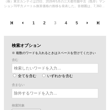
（株）東京カンテイは23日、2026年5月の三大都市圏中古（既存）マン
ション70平方メートル換算価格の推移を発表した。首都圏は、7,360万
円（前月比1.9％上昇）で、22ヵ月連続の上昇。
1
2
3
4
5
検索オプション
※ 複数のワードを入れるときはスペースを空けてください
含む
全てを含む
いずれかを含む
含まない
検索対象