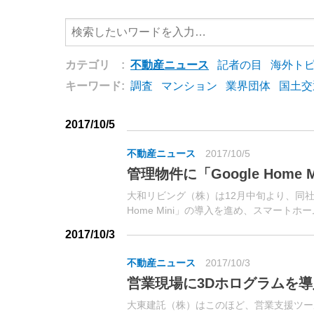
カテゴリ :
不動産ニュース
記者の目
海外ト
キーワード:
調査
マンション
業界団体
国土交
2017/10/5
不動産ニュース
2017/10/5
管理物件に「Google Home 
大和リビング（株）は12月中旬より、同社が
Home Mini」の導入を進め、スマートホーム
Mini」とWi-Fi環境を組...
2017/10/3
不動産ニュース
2017/10/3
営業現場に3Dホログラムを
大東建託（株）はこのほど、営業支援ツー