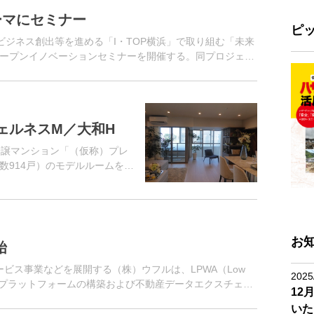
ーマにセミナー
ピ
たビジネス創出等を進める「I・TOP横浜」で取り組む「未来
ープンイノベーションセミナーを開催する。同プロジェク
act...
ェルネスM／大和H
分譲マンション「（仮称）プレ
数914戸）のモデルルームをグ
ちの1棟「アクアフェイス」
お
始
ービス事業などを展開する（株）ウフルは、LPWA（Low
2025
ータ活用プラットフォームの構築および不動産データエクスチェン
12
...
いた