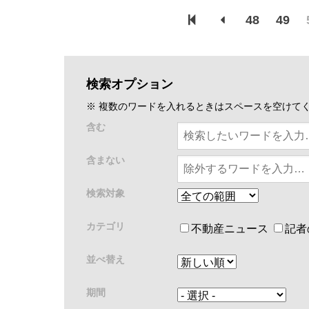
48
49
検索オプション
※ 複数のワードを入れるときはスペースを空けて
含む
含まない
検索対象
カテゴリ
不動産ニュース
記者
並べ替え
期間