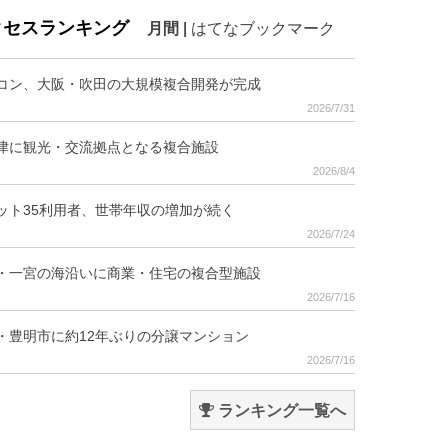
クセスランキング
月間
|
はてなブックマーク
コン、大阪・吹田の大規模複合開発が完成
2026/7/31
津に観光・交流拠点となる複合施設
2026/8/4
ット35利用者、世帯年収の増加が続く
2026/7/24
・一宮の海沿いに商業・住宅の複合型施設
2026/7/16
・豊明市に約12年ぶりの分譲マンション
2026/7/16
ランキング一覧へ