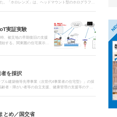
た。「ホロレンズ」は、ヘッドマウント型のホログラフィ
想世界を融合させた臨場感...
N
oT実証実験
害時、被災地の早期復旧の支援
を開始する。関東圏の住宅展示場
業者を採択
テナブル建築物等先導事業（次世代4事業者の住宅型）」の採
、高齢者・障がい者等の自立支援、健康管理の支援等のテー
た課題・効果等の実...
まとめ／国交省