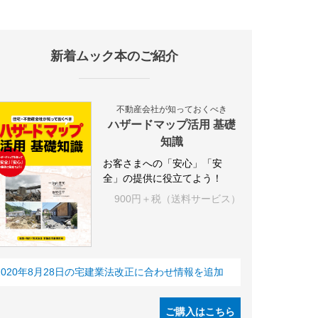
新着ムック本のご紹介
施設
海外
オフィス
三井不動産
三菱地所
東急不動産
賃料
不動産会社が知っておくべき
ハザードマップ活用 基礎
知識
お客さまへの「安心」「安
全」の提供に役立てよう！
900円＋税（送料サービス）
2020年8月28日の宅建業法改正に合わせ情報を追加
ご購入はこちら