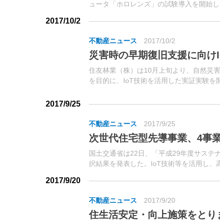
ュータ「ホロレンズ」の試験導入を開始し
ックコンピュータで、目の前の現実世界と仮
2017/10/2
不動産ニュース
2017/10/2
災害時の早期復旧支援に向けI
住友林業（株）は10月上旬より、自然災
を目的に、IoT技術を活用した実証実験
など6拠点にセンサーを設置。
2017/9/25
不動産ニュース
2017/9/25
次世代住宅型先導事業、4事
国土交通省は22日、「平成29年度サス
択結果を発表した。IoT技術等を活用し
マに該当する住宅・サービスの実用化に向け
2017/9/20
不動産ニュース
2017/9/20
住生活安定・向上施策をとり