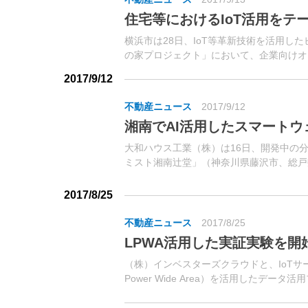
住宅等におけるIoT活用をテ
横浜市は28日、IoT等革新技術を活用し
の家プロジェクト」において、企業向けオ
トは、6月に横浜市が（株）NTTドコモ、and f
2017/9/12
不動産ニュース
2017/9/12
湘南でAI活用したスマートウ
大和ハウス工業（株）は16日、開発中の
ミスト湘南辻堂」（神奈川県藤沢市、総戸
ランドオープン。11月下旬より全2棟のう
（総戸数404戸）の販売を開始する。
2017/8/25
不動産ニュース
2017/8/25
LPWA活用した実証実験を開
（株）インベスターズクラウドと、IoTサ
Power Wide Area）を活用したデ
ジに関する共同実証実験を9月4日より開始す