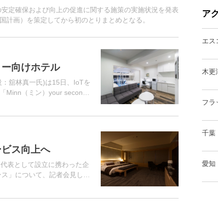
活の安定確保および向上の促進に関する施策の実施状況を発表
ア
国計画）を策定してから初のとりまとめとなる。
エス
リー向けホテル
木更
役：舘林真一氏)は15日、IoTを
n（ミン）your second
フラ
た。コンセプトは「暮らすような
千葉
ービス向上へ
愛知
人代表として設立に携わった企
ンス」について、記者会見し
IoTサービスを活用し、暮らし
ム）の...