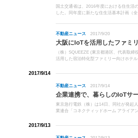
国土交通省は、2016年度における住生
した。同年度に新たな住生活基本計画（全
不動産ニュース
2017/9/20
大阪にIoTを活用したファミ
（株）SQUEEZE (東京都港区、代表取締
活用した宿泊特化型ファミリー向けホテル「Min
home」（大阪市淀川区）をオープンし
宿泊」。
2017/9/14
不動産ニュース
2017/9/14
企業連携で、暮らしのIoTサ
東京急行電鉄（株）は14日、同社が発起
業連合「コネクティッドホーム アライア
た。企業や業界間の壁を取り払い、多様な
やすさを向上した住宅（コネクティッドホー
2017/9/13
不動産ニュース
2017/9/13