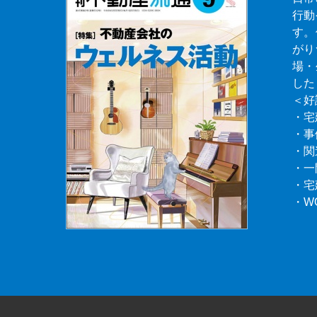
行動
す。
がり
場・
した
＜好
・宅
・事
・関
・一
・宅
・W