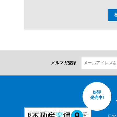
メルマガ登録
好評
発売中!
日常