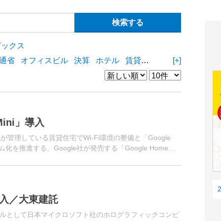
ピックス
通省
オフィスビル
決算
ホテル
賃貸住宅
物流施設
[+]
商業
Mini」導入
管理している賃貸住宅でWi-Fi環境の整備と「Google
化を推進する。Google社が発売する「Google Home
導入／大東建託
ルとして日本マイクロソフト社のホログラフィックコンピ