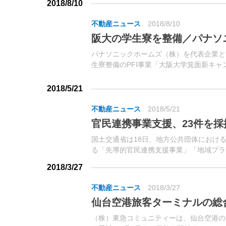
本協定を締結していた。
2018/8/10
不動産ニュース
2018/8/10
阪大の学生寮を整備／パナソ
パナソニックホームズ（株）を代表企業と
生寮整備のPFI事業「大阪大学箕面新キ
（大阪府箕面市）に着手したと発表した。
学から優先交渉権を獲得。
2018/5/21
不動産ニュース
2018/5/21
官民連携事業支援、23件を採
国土交通省は18日、地方公共団体における
る「先導的官民連携支援事業」「地域プラ
いて、平成30年度1次募集の採択案件を公表し
2018/3/27
不動産ニュース
2018/3/27
仙台空港旅客ターミナルの総
（株）東急コミュニティーは、仙台空港の