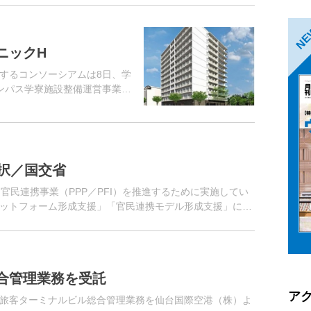
N
ニックH
するコンソーシアムは8日、学
ャンパス学寮施設整備運営事業」
今年4月、国立大学法人大阪大
択／国交省
官民連携事業（PPP／PFI）を推進するために実施してい
ットフォーム形成支援」「官民連携モデル形成支援」につ
た。3月1日～...
合管理業務を受託
ア
旅客ターミナルビル総合管理業務を仙台国際空港（株）よ