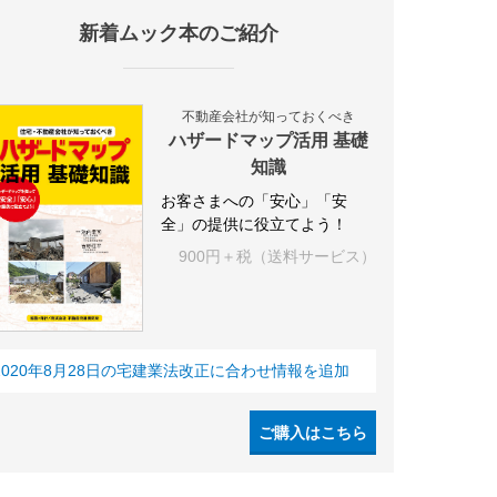
新着ムック本のご紹介
施設
海外
オフィス
三井不動産
三菱地所
東急不動産
賃料
不動産会社が知っておくべき
ハザードマップ活用 基礎
知識
お客さまへの「安心」「安
全」の提供に役立てよう！
900円＋税（送料サービス）
2020年8月28日の宅建業法改正に合わせ情報を追加
ご購入はこちら