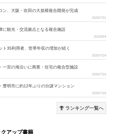
コン、大阪・吹田の大規模複合開発が完成
2026/7/31
津に観光・交流拠点となる複合施設
2026/8/4
ット35利用者、世帯年収の増加が続く
2026/7/24
・一宮の海沿いに商業・住宅の複合型施設
2026/7/16
・豊明市に約12年ぶりの分譲マンション
2026/7/16
ランキング一覧へ
ックアップ書籍