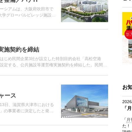
ーシアムは、大阪府吹田市で
阪大学グローバルビレッジ施設整
する。今年5月、国立大学法人
実施契約を締結
はじめ民間企業3社が設立した特別目的会社「高松空港
設定する、公共施設等運営権実施契約を締結した。民間資
関する法律（PFI法）の...
お
ジャース
2026
13日、滋賀県大津市における
「月
」の事業者に決定したと発表
エーを中心として全国におけ
「
月
もその一環。
た！
詳細