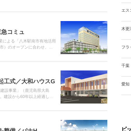
エス
木更
東急コミュ
事業による「八木駅南市有地活用
市）のオープンに合わせ、施
フラ
業は、同社が構成企業の一員
C）...
千葉
起工式／大和ハウスG
愛知
舎建設事業」（鹿児島県大島
。建設から60年以上経過した
ピ
を整備／パナH