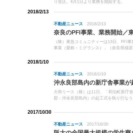
り受託。4月1日より業務を開始する。
2018/2/13
不動産ニュース
2018/2/13
奈良のPFI事業、業務開始／
（株）東急コミュニティーは13日、PFI
事業（愛称：ミグランス）」（奈良県橿原
設の維持管理・運営業務を開始した。同事
を務める企業グループが、特別目的会社（SP
2018/1/10
不動産ニュース
2018/1/10
沖永良部島内の新庁舎事業が
大和リース（株）は11日、「和泊町新庁
郡：沖永良部島内）の起工式を執り行なう
現庁舎を新たに建て替えるプロジェクト。
2017/10/30
不動産ニュース
2017/10/30
阪大の全国最大規模の学生寮