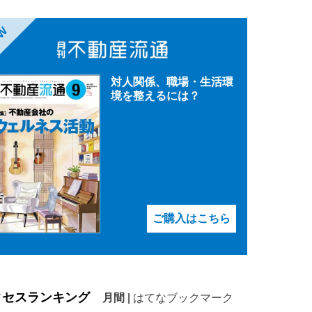
EW
対人関係、職場・生活環
境を整えるには？
ご購入はこちら
クセスランキング
月間
|
はてなブックマーク