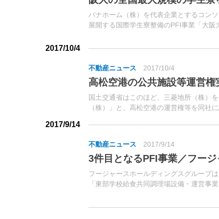
パナホーム（株）を代表企業とするコンソ
展開する国際学生寮整備のPFI事業「大
備運営事業」（大阪府吹田市）に本格着手
大阪大学から優先交渉権を獲得。
2017/10/4
不動産ニュース
2017/10/4
高松空港の公共施設等運営権
国土交通省はこのほど、三菱地所（株）を
（株）」と、高松空港の運営権等を同社に
金等の活用による公共施設等の整備等の促進に
2017/9/14
不動産ニュース
2017/9/14
3件目となるPFI事業／フー
フージャースホールディングスグループは
「東部学校給食共同調理場設備・運営事業
した。同グループは、（株）アイ・イー・
るPFI事業に取り組んでおり、今回の事業