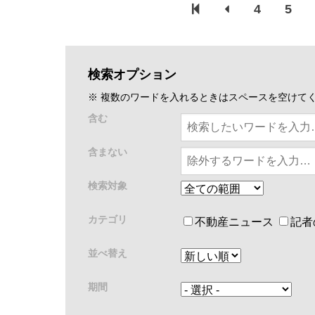
4
5
検索オプション
※ 複数のワードを入れるときはスペースを空けて
含む
含まない
検索対象
カテゴリ
不動産ニュース
記者
並べ替え
期間