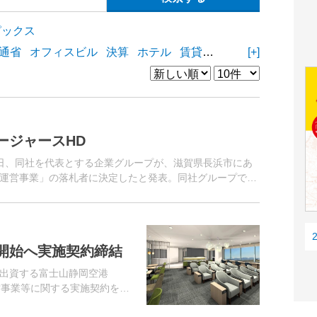
ピックス
通省
オフィスビル
決算
ホテル
賃貸住宅
物流施設
[+]
商業
ージャースHD
日、同社を代表とする企業グループが、滋賀県長浜市にあ
運営事業」の落札者に決定したと発表。同社グループでは
開始へ実施契約締結
出資する富士山静岡空港
営事業等に関する実施契約を締
に選定され、同4月19日には基