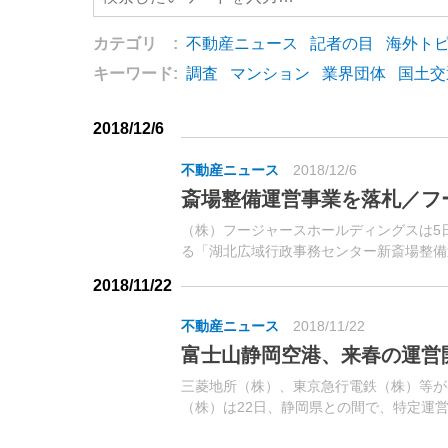
カテゴリ :
不動産ニュース
記者の目
海外ト
キーワード:
調査
マンション
業界団体
国土交
2018/12/6
不動産ニュース
2018/12/6
斎場整備運営事業を落札／フ
（株）フージャースホールディングスは5
る「湖北広域行政事務センター新斎場整備
4件目となるPFI事業の落札。
2018/11/22
不動産ニュース
2018/11/22
富士山静岡空港、来春の運営
三菱地所（株）、東京急行電鉄（株）等が
（株）は22日、静岡県との間で、特定運
結した。同社は、18年3月に優先交渉権者