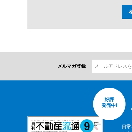
メルマガ登録
好評
発売中!
日常