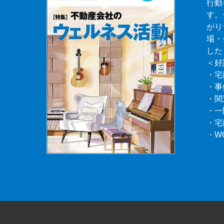
行動
す。
がり
場・
した
＜好
・宅
・事
・関
・一
・宅
・W