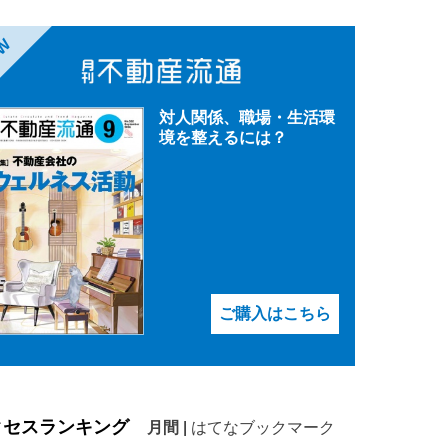
EW
対人関係、職場・生活環
境を整えるには？
ご購入はこちら
クセスランキング
月間
|
はてなブックマーク