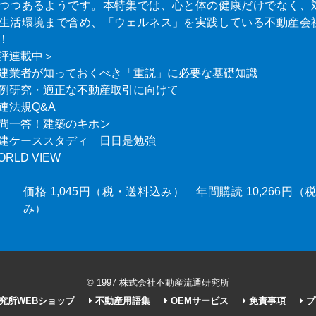
つつあるようです。本特集では、心と体の健康だけでなく、
生活環境まで含め、「ウェルネス」を実践している不動産会
！
評連載中＞
建業者が知っておくべき「重説」に必要な基礎知識
例研究・適正な不動産取引に向けて
連法規Q&A
問一答！建築のキホン
建ケーススタディ 日日是勉強
ORLD VIEW
価格 1,045円（税・送料込み） 年間購読 10,266円
み）
© 1997 株式会社不動産流通研究所
究所WEBショップ
不動産用語集
OEMサービス
免責事項
プ