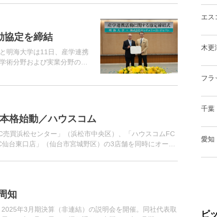
エス
動協定を締結
木更
）と明海大学は11日、産学連携
学術分野および実業分野の両
図り、社会の需要に応える不
フラ
千葉
を本格始動／ハウスコム
FC売買浜松センター」（浜松市中央区）、「ハウスコムFC
愛知
C仙台東口店」（仙台市宮城野区）の3店舗を同時にオープ
動産賃貸仲介業を展...
周知
、2025年3月期決算（非連結）の説明会を開催。同社代表取
ピ