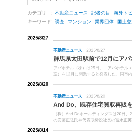
カテゴリ :
不動産ニュース
記者の目
海外ト
キーワード:
調査
マンション
業界団体
国土交
2025/8/27
不動産ニュース
2025/8/27
群馬県太田駅前で12月にアパ
アパホテル（株）は25日、「アパホテル
室）を12月に開業すると発表した。同市
2025/8/20
不動産ニュース
2025/8/20
And Do、既存住宅買取再販
（株）And Doホールディングスは20日
の安藤正弘氏や代表取締役社長の冨永正英
月期を初年度とする5ヵ年の中期経営計画につ
2025/8/14