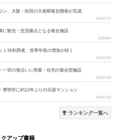
コン、大阪・吹田の大規模複合開発が完成
2026/7/31
津に観光・交流拠点となる複合施設
2026/8/4
ット35利用者、世帯年収の増加が続く
2026/7/24
・一宮の海沿いに商業・住宅の複合型施設
2026/7/16
・豊明市に約12年ぶりの分譲マンション
2026/7/16
ランキング一覧へ
ックアップ書籍