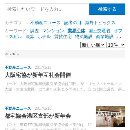
カテゴリ :
不動産ニュース
記者の目
海外トピックス
キーワード:
調査
マンション
業界団体
国土交通省
オフ
ィスビル
決算
ホテル
賃貸住宅
物流施設
商業施設
海
外
オフィス
三井不動産
三菱地所
東急不動産
賃料
ア
ットホーム
既存マンション
野村不動産
ZEH
[+]
2017/1/16
不動産ニュース
2017/1/16
大阪宅協が新年互礼会開催
（一社）大阪府宅地建物取引業協会は13日、ザ・リッツ・カールトン
大阪（大阪市北区）にて新年互礼会を開催した。会には国会議員、県議
会・市議会議員など来賓を含め、約270人が出席し盛会となった。
不動産ニュース
2017/1/16
都宅協会港区支部が新年会
（公社）東京都宅地建物取引業協会港区支部は、12