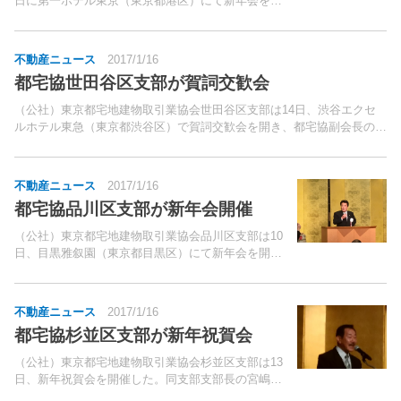
日に第一ホテル東京（東京都港区）にて新年会を開
催、来賓を含めて約250人が参加し、盛会となっ
た。主催者を代表して挨拶を行なった三ツ石 孝司
支部長は、「東京都港区は、2020年の東京五輪に
不動産ニュース
2017/1/16
向けて、整...
都宅協世田谷区支部が賀詞交歓会
（公社）東京都宅地建物取引業協会世田谷区支部は14日、渋谷エクセ
ルホテル東急（東京都渋谷区）で賀詞交歓会を開き、都宅協副会長の新
居常男氏や世田谷区区長の保坂展人氏など来賓含め120名が参加した。
冒頭挨拶した渡邊 勉支部長（写真）は「昨年から業法...
不動産ニュース
2017/1/16
都宅協品川区支部が新年会開催
（公社）東京都宅地建物取引業協会品川区支部は10
日、目黒雅叙園（東京都目黒区）にて新年会を開催
し来賓を含めて約200人が出席した。主催者を代表
して挨拶に立った飯野郁男支部長は、「ここ東京都
品川区は、2020年の東京オリンピック・パラリン
不動産ニュース
2017/1/16
ピックに...
都宅協杉並区支部が新年祝賀会
（公社）東京都宅地建物取引業協会杉並区支部は13
日、新年祝賀会を開催した。同支部支部長の宮嶋三
世氏は、「昨年12月に住宅支援協議会発足。