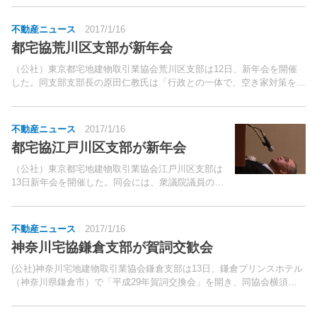
不動産ニュース
2017/1/16
都宅協荒川区支部が新年会
（公社）東京都宅地建物取引業協会荒川区支部は12日、新年会を開催
した。同支部支部長の原田仁教氏は「行政との一体で、空き家対策を進
めて行きたい。
不動産ニュース
2017/1/16
都宅協江戸川区支部が新年会
（公社）東京都宅地建物取引業協会江戸川区支部は
13日新年会を開催した。同会には、衆議院議員の大
西英男氏、初鹿明博氏などの来賓含め、約100名が
参加した。
不動産ニュース
2017/1/16
神奈川宅協鎌倉支部が賀詞交歓会
(公社)神奈川宅地建物取引業協会鎌倉支部は13日、鎌倉プリンスホテル
（神奈川県鎌倉市）で「平成29年賀詞交換会」を開き、同協会横須賀
三浦支部支部長の草間時彦氏などの来賓含め、約120名が参加した。主
催者を代表して挨拶した鎌倉支部支部長の徳増源七...