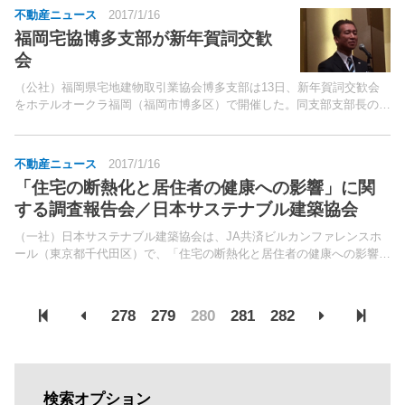
不動産ニュース
2017/1/16
福岡宅協博多支部が新年賀詞交歓
会
（公社）福岡県宅地建物取引業協会博多支部は13日、新年賀詞交歓会
をホテルオークラ福岡（福岡市博多区）で開催した。同支部支部長の角
田幸雄氏は「今、博多区は大きく変貌をしている最中で、博多駅前ビル
のオープンなどがあり、外国人含め多くの人が来訪。
不動産ニュース
2017/1/16
「住宅の断熱化と居住者の健康への影響」に関
する調査報告会／日本サステナブル建築協会
（一社）日本サステナブル建築協会は、JA共済ビルカンファレンスホ
ール（東京都千代田区）で、「住宅の断熱化と居住者の健康への影響に
関する調査」の中間報告会を、30日に開催する。国土交通省では、
2014～17年度（4年間を予定）のスマートウェルネス...
278
279
280
281
282
検索オプション