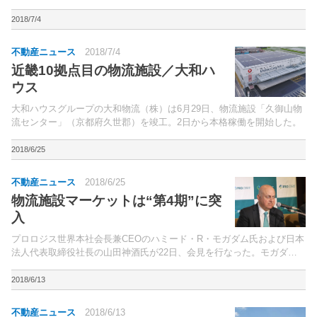
万円（前期比4.4％減）、営業利益88億300万円（同14.8％減）、経常利
益80億7,60...
2018/7/4
不動産ニュース
2018/7/4
近畿10拠点目の物流施設／大和ハ
ウス
大和ハウスグループの大和物流（株）は6月29日、物流施設「久御山物
流センター」（京都府久世郡）を竣工。2日から本格稼働を開始した。
2018/6/25
不動産ニュース
2018/6/25
物流施設マーケットは“第4期”に突
入
プロロジス世界本社会長兼CEOのハミード・R・モガダム氏および日本
法人代表取締役社長の山田神酒氏が22日、会見を行なった。モガダム
氏は、プロロジスの現在の概況について、19ヵ国に進出し、総運営延
床面積約6,300万平方メートルに達したと述べた。
2018/6/13
不動産ニュース
2018/6/13