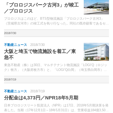
「プロロジスパーク古河3」が竣工
／プロロジス
プロロジスはこのほど、BTS型物流施設「プロロジスパーク古河3」
（茨城県古河市）の竣工式を執り行なった。同社の既存顧客であるセン
コー（株）が入居する。
2018/7/30
不動産ニュース
2018/7/30
大阪と埼玉で物流施設を着工／東
急不
東急不動産（株）は30日、マルチテナント物流施設「LOGI’Q（ロジッ
ク）牧方」（大阪府枚方市）と、「LOGI’Q白岡」（埼玉県白岡市）の
着工を発表した。同社は、2016年度より物流施設開発事業に参入。
2018/7/19
不動産ニュース
2018/7/19
分配金は4,373円／NPR18年5月期
日本プロロジスリート投資法人（NPR）は17日、2018年5月期決算を発
表した。当期（17年12月1日～18年5月31日）は、営業収益184億3,500