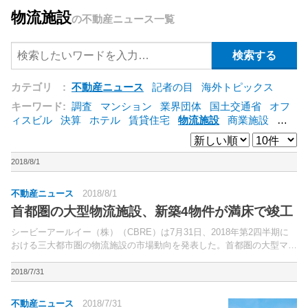
物流施設
の不動産ニュース一覧
カテゴリ :
不動産ニュース
記者の目
海外トピックス
キーワード:
調査
マンション
業界団体
国土交通省
オフ
ィスビル
決算
ホテル
賃貸住宅
物流施設
商業施設
海
外
オフィス
三井不動産
三菱地所
東急不動産
賃料
ア
ットホーム
既存マンション
野村不動産
ZEH
[+]
2018/8/1
不動産ニュース
2018/8/1
首都圏の大型物流施設、新築4物件が満床で竣工
シービーアールイー（株）（CBRE）は7月31日、2018年第2四半期に
おける三大都市圏の物流施設の市場動向を発表した。首都圏の大型マル
チテナント型物流施設の空室率は5.3％（前期比1.6ポイント低下）。
2018/7/31
不動産ニュース
2018/7/31