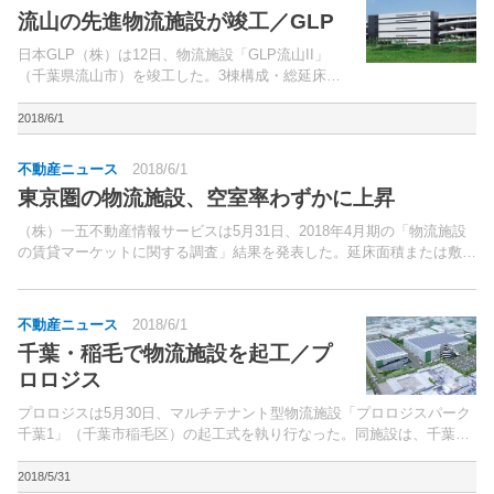
流山の先進物流施設が竣工／GLP
日本GLP（株）は12日、物流施設「GLP流山II」
（千葉県流山市）を竣工した。3棟構成・総延床面
積32万平方メートル、投資総額約590億円の「GLP
流山」プロジェクトの2棟目。
2018/6/1
不動産ニュース
2018/6/1
東京圏の物流施設、空室率わずかに上昇
（株）一五不動産情報サービスは5月31日、2018年4月期の「物流施設
の賃貸マーケットに関する調査」結果を発表した。延床面積または敷地
面積が1万平方メートル以上の賃貸物流施設を四半期ごとに調査してい
るもの。
不動産ニュース
2018/6/1
千葉・稲毛で物流施設を起工／プ
ロロジス
プロロジスは5月30日、マルチテナント型物流施設「プロロジスパーク
千葉1」（千葉市稲毛区）の起工式を執り行なった。同施設は、千葉湾
岸エリアから約6km、東関東自動車道「千葉北」ICから約3kmに位置。
2018/5/31