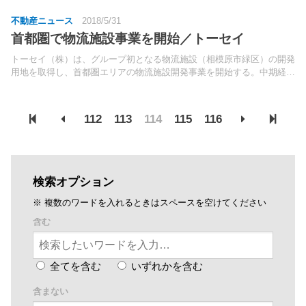
不動産ニュース
2018/5/31
首都圏で物流施設事業を開始／トーセイ
トーセイ（株）は、グループ初となる物流施設（相模原市緑区）の開発
用地を取得し、首都圏エリアの物流施設開発事業を開始する。中期経営
計画「Seamless Growth 2020」の成長戦略として策定した「新規ビジ
ネスの展開」の一つ。
112
113
114
115
116
検索オプション
※ 複数のワードを入れるときはスペースを空けてください
含む
全てを含む
いずれかを含む
含まない