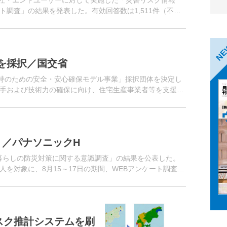
会社・エンドユーザーに対して実施した「災害リスク情報
調査」の結果を発表した。有効回答数は1,511件（不動
。
N
を採択／国交省
維持のための安全・安心確保モデル事業」採択団体を決定し
手および技術力の確保に向け、住宅生産事業者等を支援す
」／パナソニックH
「暮らしの防災対策に関する意識調査」の結果を公表した。
0人を対象に、8月15～17日の期間、WEBアンケート調査を
スク推計システムを刷