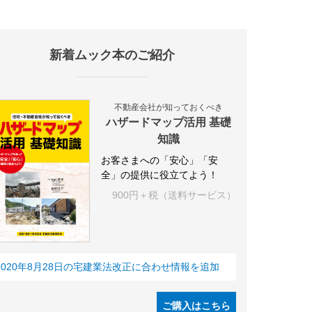
新着ムック本のご紹介
施設
海外
オフィス
三井不動産
三菱地所
東急不動産
賃料
不動産会社が知っておくべき
ハザードマップ活用 基礎
知識
お客さまへの「安心」「安
全」の提供に役立てよう！
900円＋税（送料サービス）
2020年8月28日の宅建業法改正に合わせ情報を追加
ご購入はこちら