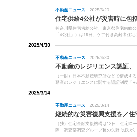
不動産ニュース
2025/6/20
住宅供給4公社が災害時に包
神奈川県住宅供給公社、東京都住宅供給公
「4公社」）は19日、ケア付き高齢者住
力協定を締結した。地震、風水害その他災害
2025/4/30
不動産ニュース
2025/4/30
不動産のレジリエンス認証、
（一財）日本不動産研究所などで構成する
動産のレジリエンスに関する認証制度「Re
日に東京虎ノ門グローバルスクエア（東京都
2025/3/14
不動産ニュース
2025/3/14
継続的な災害復興支援を／住
（独）住宅金融支援機構は13日、住宅ロ
際・調査部調査グループ長の矢野 聡氏が