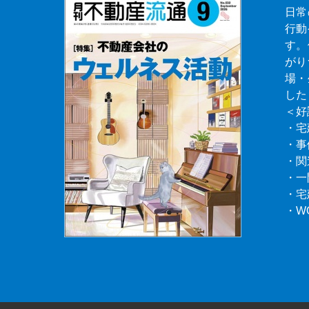
日常
行動
す。
がり
場・
した
＜好
・宅
・事
・関
・一
・宅
・W