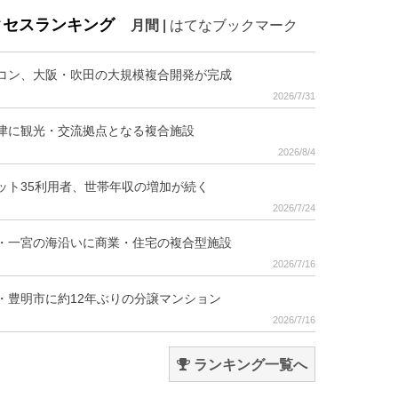
クセスランキング
月間
|
はてなブックマーク
コン、大阪・吹田の大規模複合開発が完成
2026/7/31
津に観光・交流拠点となる複合施設
2026/8/4
ット35利用者、世帯年収の増加が続く
2026/7/24
・一宮の海沿いに商業・住宅の複合型施設
2026/7/16
・豊明市に約12年ぶりの分譲マンション
2026/7/16
ランキング一覧へ