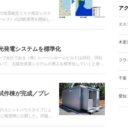
ア
自の地震被災リスク推定システ
ーハーレス）の試験運用を開始し
エス
した際に過去に同社が施工し
・...
木更
光発電システムを標準化
ループ会社である（株）レーベンホームビルドは28日、同社
フラ
いて、太陽光発電システムの導入を標準化していくと発表
陽光発電システムを...
千葉
試作棟が完成／プレ
愛知
のユニットハウスタイプによ
日に報道陣に公開した。同協会
7戸の応急仮設住宅を建設。