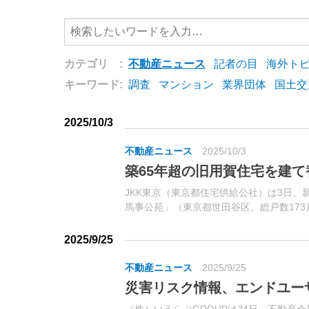
カテゴリ :
不動産ニュース
記者の目
海外ト
キーワード:
調査
マンション
業界団体
国土交
2025/10/3
不動産ニュース
2025/10/3
築65年超の旧用賀住宅を建て
JKK東京（東京都住宅供給公社）は3日、
馬事公苑」（東京都世田谷区、総戸数17
けの現地見学会を開催した。東急田園都市
バス「用賀公団前」下車徒歩2分に位置。
2025/9/25
不動産ニュース
2025/9/25
災害リスク情報、エンドユー