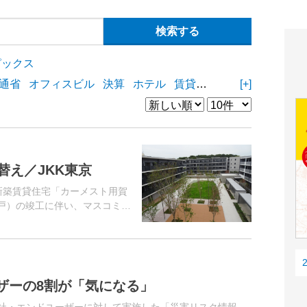
ピックス
通省
オフィスビル
決算
ホテル
賃貸住宅
物流施設
[+]
商業
替え／JKK東京
新築賃貸住宅「カーメスト用賀
3戸）の竣工に伴い、マスコミ向
線「用賀」駅徒歩15分、東急
ザーの8割が「気になる」