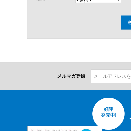
メルマガ登録
好評
発売中!