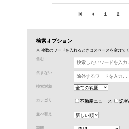
1
2
検索オプション
※ 複数のワードを入れるときはスペースを空けて
含む
含まない
検索対象
カテゴリ
不動産ニュース
記者
並べ替え
期間