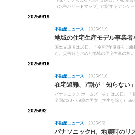
（株）いえらぶGROUPは24日、不動産
（水害ハザードマップ）に関するアンケート
産会社186名、エンドユーザー1,325名）
2025/9/19
不動産ニュース
2025/9/19
地域の住宅生産モデル事業者
国土交通省は18日、「令和7年度暮らし
た。災害時も含めた地域の住宅生産の担い
るもの。
2025/9/16
不動産ニュース
2025/9/16
在宅避難、7割が「知らない
パナソニック ホームズ（株）は16日、
全国の20～69歳の男女（学生を除く）55
実施した。
2025/9/2
不動産ニュース
2025/9/2
パナソニックH、地震時のリ