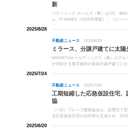
新
パナソニック ホームズ（株）は1日、独
ム「P-HARES（2025年度版）」（ピ
た。同システムは、大規模地震災害が発生
2025/8/28
た住宅（専用・集合）の支援・復旧を迅速化
不動産ニュース
2025/8/28
ミラース、分譲戸建てに太陽
MIRARTHホールディングス（株）のグ
が供給する東京都内の新築分譲戸建てにお
した。大阪ガス（株）が、初期費用0円で太
2025/7/24
不動産ニュース
2025/7/24
工期短縮した応急仮設住宅、
協
（一社）プレハブ建築協会は、設置完了型
る応急仮設住宅の試作棟を完成させ、23
は、令和6年能登半島地震において4,46
2025/6/20