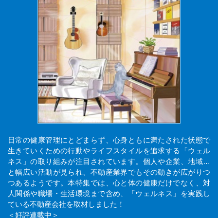
日常の健康管理にとどまらず、心身ともに満たされた状態で
生きていくための行動やライフスタイルを追求する「ウェル
ネス」の取り組みが注目されています。個人や企業、地域…
と幅広い活動が見られ、不動産業界でもその動きが広がりつ
つあるようです。本特集では、心と体の健康だけでなく、対
人関係や職場・生活環境まで含め、「ウェルネス」を実践し
ている不動産会社を取材しました！
＜好評連載中＞