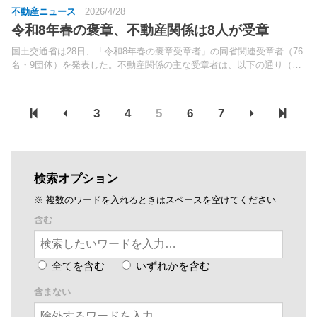
不動産ニュース
2026/4/28
令和8年春の褒章、不動産関係は8人が受章
国土交通省は28日、「令和8年春の褒章受章者」の同省関連受章者（76
名・9団体）を発表した。不動産関係の主な受章者は、以下の通り（敬
称略）。
3
4
5
6
7
検索オプション
※ 複数のワードを入れるときはスペースを空けてください
含む
全てを含む
いずれかを含む
含まない