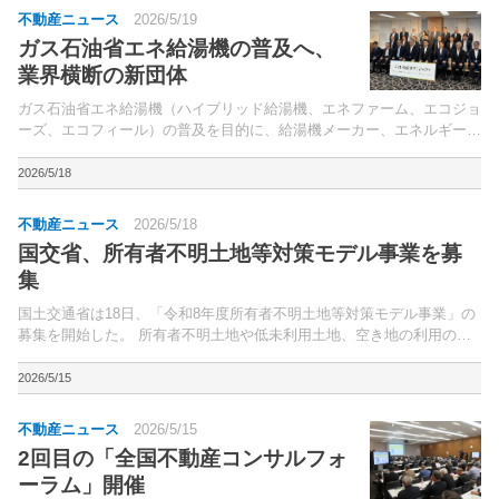
不動産ニュース
2026/5/19
ガス石油省エネ給湯機の普及へ、
業界横断の新団体
ガス石油省エネ給湯機（ハイブリッド給湯機、エネファーム、エコジョ
ーズ、エコフィール）の普及を目的に、給湯機メーカー、エネルギー事
業者、関連する流通、住宅、消費者の計24団体（※）による「ガス石
油省エネ給湯機普及促進会議（通称：スマいる給湯プロジ...
2026/5/18
不動産ニュース
2026/5/18
国交省、所有者不明土地等対策モデル事業を募
集
国土交通省は18日、「令和8年度所有者不明土地等対策モデル事業」の
募集を開始した。 所有者不明土地や低未利用土地、空き地の利用の円
滑化、管理の適正化を図るため、市町村や民間事業者等が実施する所有
者不明土地等対策、「所有者不明土地利用円...
2026/5/15
不動産ニュース
2026/5/15
2回目の「全国不動産コンサルフォ
ーラム」開催