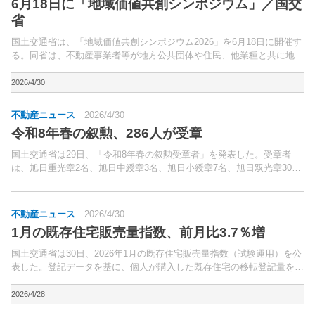
6月18日に「地域価値共創シンポジウム」／国交
省
国土交通省は、「地域価値共創シンポジウム2026」を6月18日に開催す
る。同省は、不動産事業者等が地方公共団体や住民、他業種と共に地域
づくりやコミュニティづくりに取り組み、新たな地域価値を共創する活
動を「地域価値を共創する不動産業アワード」にて...
2026/4/30
不動産ニュース
2026/4/30
令和8年春の叙勲、286人が受章
国土交通省は29日、「令和8年春の叙勲受章者」を発表した。受章者
は、旭日重光章2名、旭日中綬章3名、旭日小綬章7名、旭日双光章30
名、瑞宝重光章4名、瑞宝中綬章24名、瑞宝小綬章59名、瑞宝双光章74
名、瑞宝単光章83名の合計286名。
不動産ニュース
2026/4/30
1月の既存住宅販売量指数、前月比3.7％増
国土交通省は30日、2026年1月の既存住宅販売量指数（試験運用）を公
表した。登記データを基に、個人が購入した既存住宅の移転登記量を加
工。
2026/4/28