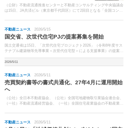
（公財）不動産流通推進センターと不動産コンサルティング中央協議会
は15日、JA共済ビル（東京都千代田区）にて2回目となる「全国コンサ
ルティングフォーラム2026」を開催。不動産コンサルの事例・ノウハ
ウの共有や、国土交通省と連携してスタートした「...
不動産ニュース
2026/5/15
国交省、次世代住宅PJの提案募集を開始
国土交通省は15日、「次世代住宅プロジェクト2026」（令和8年度サス
テナブル建築物等先導事業＜次世代住宅型＞による支援事業）の提案募
集を開始した。より暮らしやすい住生活の実現や社会課題等の解決に向
けて、住宅の「新たな価値創造」を目指した先導的...
2026/5/11
不動産ニュース
2026/5/11
売買契約書等の書式共通化、27年4月に運用開始
へ
（公社）全日本不動産協会、（公社）全国宅地建物取引業協会連合会、
（一社）不動産流通経営協会、（一社）全国住宅産業協会の不動産業界
4団体は11日、不動産売買契約書等の書式共通化に向けた取り組みを進
めることで合意したと発表した。従来は全日、全宅連、...
不動産ニュース
2026/5/11