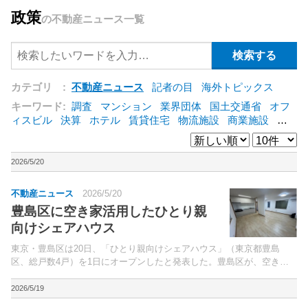
政策
の不動産ニュース一覧
カテゴリ :
不動産ニュース
記者の目
海外トピックス
キーワード:
調査
マンション
業界団体
国土交通省
オフ
ィスビル
決算
ホテル
賃貸住宅
物流施設
商業施設
海
外
オフィス
三井不動産
三菱地所
東急不動産
賃料
ア
ットホーム
既存マンション
野村不動産
ZEH
[+]
2026/5/20
不動産ニュース
2026/5/20
豊島区に空き家活用したひとり親
向けシェアハウス
東京・豊島区は20日、「ひとり親向けシェアハウス」（東京都豊島
区、総戸数4戸）を1日にオープンしたと発表した。豊島区が、空き家
所有者と空き家活用を希望する事業者をマッチングし、空き家の利活用
を促進する「豊島区空き家利活用事業」の一環で、今回が1...
2026/5/19