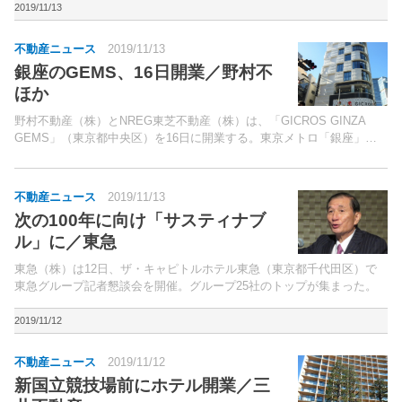
352.2％増）、経常利益1...
2019/11/13
不動産ニュース
2019/11/13
銀座のGEMS、16日開業／野村不
ほか
野村不動産（株）とNREG東芝不動産（株）は、「GICROS GINZA
GEMS」（東京都中央区）を16日に開業する。東京メトロ「銀座」駅
徒歩2分、「日比谷」駅徒歩5分、JR「有楽町」駅徒歩5分に立地。
不動産ニュース
2019/11/13
次の100年に向け「サスティナブ
ル」に／東急
東急（株）は12日、ザ・キャピトルホテル東急（東京都千代田区）で
東急グループ記者懇談会を開催。グループ25社のトップが集まった。
2019/11/12
不動産ニュース
2019/11/12
新国立競技場前にホテル開業／三