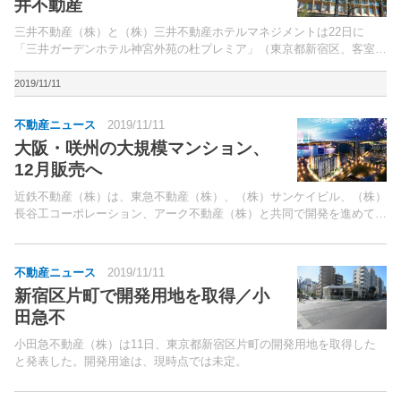
井不動産
三井不動産（株）と（株）三井不動産ホテルマネジメントは22日に
「三井ガーデンホテル神宮外苑の杜プレミア」（東京都新宿区、客室数
362室）を開業する。“ガーデンホテルプレミア”ブランドの第4弾。
2019/11/11
不動産ニュース
2019/11/11
大阪・咲州の大規模マンション、
12月販売へ
近鉄不動産（株）は、東急不動産（株）、（株）サンケイビル、（株）
長谷工コーポレーション、アーク不動産（株）と共同で開発を進めてき
た大規模分譲マンション「大阪ベイレジデンス」（大阪市住之江区、総
戸数330戸）の1期販売を、12月にも開始する。同物...
不動産ニュース
2019/11/11
新宿区片町で開発用地を取得／小
田急不
小田急不動産（株）は11日、東京都新宿区片町の開発用地を取得した
と発表した。開発用途は、現時点では未定。