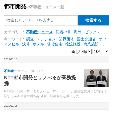
都市開発
の不動産ニュース一覧
カテゴリ :
不動産ニュース
記者の目
海外トピックス
キーワード:
調査
マンション
業界団体
国土交通省
オフ
ィスビル
決算
ホテル
賃貸住宅
物流施設
商業施設
海
外
オフィス
三井不動産
三菱地所
東急不動産
賃料
ア
ットホーム
既存マンション
野村不動産
ZEH
[+]
2019/11/18
不動産ニュース
2019/11/18
NTT都市開発とリノべるが業務提
携
NTT都市開発（株）とリノべる（株） は18日、業務提携および出資に
関する基本合意の締結を発表。記者会見を開催した。
2019/11/15