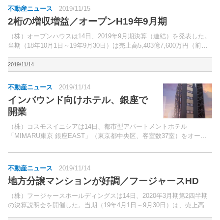
不動産ニュース
2019/11/15
2桁の増収増益／オープンH19年9月期
（株）オープンハウスは14日、2019年9月期決算（連結）を発表した。
当期（18年10月1日～19年9月30日）は売上高5,403億7,600万円（前期
比38.3％増）、営業利益577億7,900万円（同22.1％増）、経常利益549
億2,60...
2019/11/14
不動産ニュース
2019/11/14
インバウンド向けホテル、銀座で
開業
（株）コスモスイニシアは14日、都市型アパートメントホテル
「MIMARU東京 銀座EAST」（東京都中央区、客室数37室）をオープ
ンした。東京メトロ有楽町線「新富町」駅徒歩3分、都営浅草線「宝
町」駅徒歩5分、都営浅草線・東京メトロ日比谷線「東銀...
不動産ニュース
2019/11/14
地方分譲マンションが好調／フージャースHD
（株）フージャースホールディングスは14日、2020年3月期第2四半期
の決算説明会を開催した。当期（19年4月1日～9月30日）は、売上高
340億700万円（前年同期比61.7％増）、営業利益19億3,900万円（同