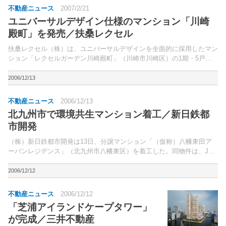
不動産ニュース
2007/2/21
ユニバーサルデザイン仕様のマンション「川崎
殿町」を発売／扶桑レクセル
扶桑レクセル（株）は、ユニバーサルデザインを全面的に採用したマン
ション「レクセルガーデン川崎殿町」（川崎市川崎区）の1期・5戸を2
月24日より先着順受付で販売する。同物件は、京浜急行大師線「産業
道路」駅徒歩8分に立地する、地上7 階建て・総戸数...
2006/12/13
不動産ニュース
2006/12/13
北九州市で環境共生マンション着工／新日鉄都
市開発
（株）新日鉄都市開発は13日、分譲マンション「（仮称）八幡東田ア
ーバンレジデンス」（北九州市八幡東区）を着工した。同物件は、JR
鹿児島本線「スペースワールド」駅徒歩7分、北九州市の「八幡東田総
合開発地区」内に立地。
2006/12/12
不動産ニュース
2006/12/12
「芝浦アイランドケープタワー」
が完成／三井不動産