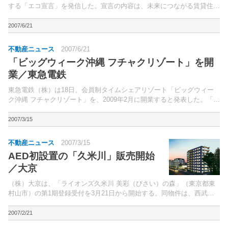
する「エコ宣言」を発信した。宣言の内容は、未来につながる賃貸住宅
の新たな価値の提案が、地球規模の環境問題の軽減につながると考え、
環境活動を入居者の人々と推進していく、というもの。
2007/6/21
不動産ニュース
2007/6/21
「ビッグウィーク沖縄 フチャクリゾート」を開
業／東急電鉄
東急電鉄（株）は18日、会員制タイムシェアリゾート「ビッグウィー
ク沖縄 フチャクリゾート」を、2009年2月に開業すると発表した。「ビ
ッグウィーク」は、欧米では一般的なリゾートの「タイムシェアリン
グ」で、1年間を51週に分割した1週間単位（7泊...
2007/3/15
不動産ニュース
2007/3/15
AED初設置の「久米川」販売開始
／大京
（株）大京は、「ライオンズ久米川 美彩（びさい）の森」（東京都東
村山市）の第1期登録受付を3月21日から開始する。同物件は、西武新
宿線「久米川」駅徒歩4分に立地する、地上9階建て、総戸数156戸のマ
ンション。
2007/2/21