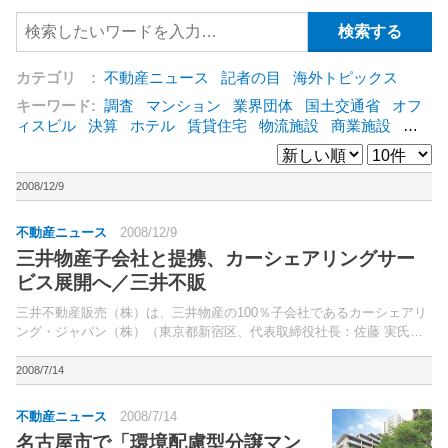
カテゴリ :
不動産ニュース
記者の目
海外トピックス
キーワード:
調査
マンション
業界団体
国土交通省
オフ
ィスビル
決算
ホテル
賃貸住宅
物流施設
商業施設
海
外
オフィス
三井不動産
三菱地所
東急不動産
賃料
ア
ットホーム
既存マンション
野村不動産
ZEH
[+]
2008/12/9
不動産ニュース
2008/12/9
三井物産子会社と提携、カーシェアリングサー
ビス展開へ／三井不販
三井不動産販売（株）は、三井物産の100％子会社であるカーシェアリ
ング・ジャパン（株）（東京都新宿区、代表取締役社長：佐藤 実氏、
以下CSJ）と提携、カーシェアリング・サービス「careco」を展開して
いくと発表した。CSJは今後、三井不動産販...
2008/7/14
不動産ニュース
2008/7/14
名古屋市で「環境配慮型分譲マン