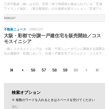
三井不動産（株）は12日、官民一体で再開発が進められている「芝浦
アイランド地区」（東京都港区）の大規模分譲マンション「芝浦アイラ
ンドケープタワー」が完成したことに伴い、内部を公開した。分譲・賃
貸合わせて約4,000戸の住宅が供給される同エリア初...
2006/12/7
不動産ニュース
2006/12/7
大阪・彩都で分譲一戸建住宅を販売開始／コス
モスイニシア
（株）コスモスイニシアは、大阪・千里ニュータウンに隣接する国際文
化公園都市・彩都において、分譲一戸建住宅プロジェクト「コスモアベ
ニュー彩都あさぎ」（大阪府茨木市、総区画数21区画）の販売を開始
する。計画地は、大阪モノレール彩都線延伸の新始発駅と...
56
57
58
59
60
検索オプション
※ 複数のワードを入れるときはスペースを空けてください
含む