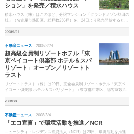
ション」を発売／積水ハウス
積水ハウス（株）はこのほど、分譲マンション「グランドメゾン熱田の
杜」（名古屋市熱田区、総戸数236戸）を、24日より発売開始すると発
表した。同物件は、市営地下鉄名城線「西高蔵」駅徒歩5分に立地す
る、地上19階建てのマンション。
2008/3/24
不動産ニュース
2008/3/24
超高級会員制リゾートホテル「東
京ベイコート倶楽部 ホテル＆スパ
リゾート」オープン／リゾートト
ラスト
リゾートトラスト（株）は29日、完全会員制リゾートホテル「東京ベ
イコート倶楽部 ホテル＆スパリゾート」（東京都江東区、総客室数292
室）をオープンする。地上27階地下2階塔屋1階建て。
2008/3/4
不動産ニュース
2008/3/4
「エコ宣言」で環境活動を推進／NCR
ニューシティ・レジデンス投資法人（NCR）は29日、環境活動を推進