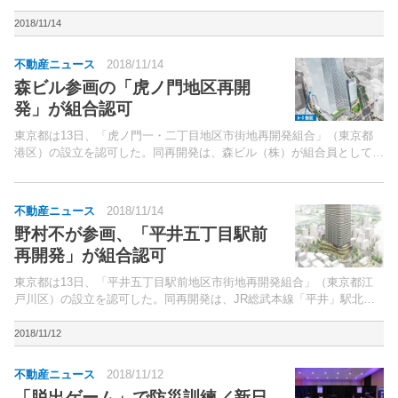
た。冒頭、挨拶に立った小野秀男理事長は「平成10年発足の木耐協
は、昨年で20周年を迎え、去年秋の住生活月間には、組...
2018/11/14
不動産ニュース
2018/11/14
森ビル参画の「虎ノ門地区再開
発」が組合認可
東京都は13日、「虎ノ門一・二丁目地区市街地再開発組合」（東京都
港区）の設立を認可した。同再開発は、森ビル（株）が組合員として参
画。
不動産ニュース
2018/11/14
野村不が参画、「平井五丁目駅前
再開発」が組合認可
東京都は13日、「平井五丁目駅前地区市街地再開発組合」（東京都江
戸川区）の設立を認可した。同再開発は、JR総武本線「平井」駅北口
に隣接する約0.7haの再開発。
2018/11/12
不動産ニュース
2018/11/12
「脱出ゲーム」で防災訓練／新日