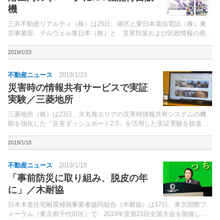
機
三井不動産リアルティ（株）は25日、港区と東日本電信電話（株）東
京事業部、テルウェル東日本（株）と、災害対策および区政情報の発信
強化に向けた連携協定を締結。港区内の「三井のリパーク」11ヵ所に
NTTグループが提供するフリーWi-Fiなどの各種サ...
2019/1/23
不動産ニュース
2019/1/23
災害時の情報共有サービスで実証
実験／三菱地所
三菱地所（株）は23日、大丸有エリアの災害時情報共有システムの機
能を強化した「災害ダッシュボード2.0」を活用した実証実験を鉄道事
業者やビル事業者等と連携して実施した。国土交通省の「高精度測位社
会プロジェクト災害時俯瞰型情報共有サービス」との共...
2019/1/18
不動産ニュース
2019/1/18
「事前防災に取り組み、脱皮の年
に」／木耐協
日本木造住宅耐震補強事業者協同組合（木耐協）は17日、東京国際フ
ォーラム（東京都千代田区）で、2019年度第21回全国大会を開催し