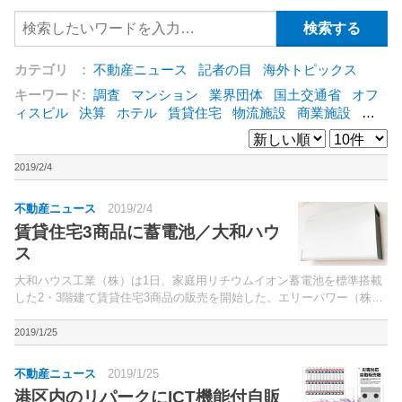
カテゴリ :
不動産ニュース
記者の目
海外トピックス
キーワード:
調査
マンション
業界団体
国土交通省
オフ
ィスビル
決算
ホテル
賃貸住宅
物流施設
商業施設
海
外
オフィス
三井不動産
三菱地所
東急不動産
賃料
ア
ットホーム
既存マンション
野村不動産
ZEH
[+]
2019/2/4
不動産ニュース
2019/2/4
賃貸住宅3商品に蓄電池／大和ハウ
ス
大和ハウス工業（株）は1日、家庭用リチウムイオン蓄電池を標準搭載
した2・3階建て賃貸住宅3商品の販売を開始した。エリーパワー（株）
が開発した屋内壁掛蓄電システム「POWER YIILE HEYA（パワーイ
レ・ヘヤ）」（1.3kWh）を標準搭載す...
2019/1/25
不動産ニュース
2019/1/25
港区内のリパークにICT機能付自販