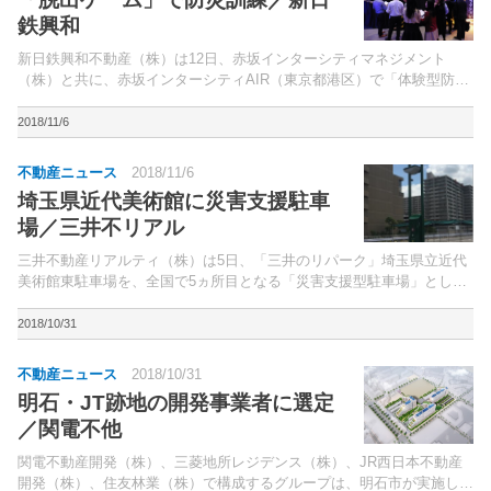
鉄興和
新日鉄興和不動産（株）は12日、赤坂インターシティマネジメント
（株）と共に、赤坂インターシティAIR（東京都港区）で「体験型防災
訓練」を開催。同ビルの就業者や地元住民など、約2,000人が参加し盛
況となった。
2018/11/6
不動産ニュース
2018/11/6
埼玉県近代美術館に災害支援駐車
場／三井不リアル
三井不動産リアルティ（株）は5日、「三井のリパーク」埼玉県立近代
美術館東駐車場を、全国で5ヵ所目となる「災害支援型駐車場」として
新たにオープンした。同駐車場には、停電時にも備え付けのコンセント
からスマートフォンなどへ充電できる「ソーラーLED街...
2018/10/31
不動産ニュース
2018/10/31
明石・JT跡地の開発事業者に選定
／関電不他
関電不動産開発（株）、三菱地所レジデンス（株）、JR西日本不動産
開発（株）、住友林業（株）で構成するグループは、明石市が実施した