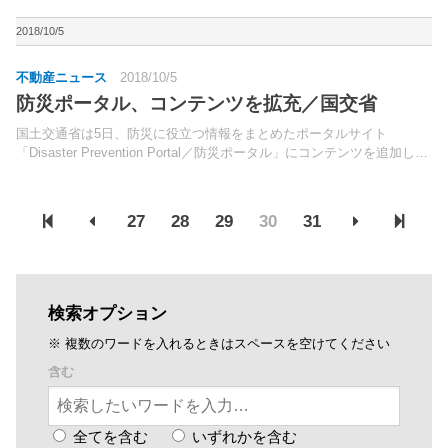
「JT跡地の売却に係る公募型プロポーザル」に応募。優先交渉権者に
選定され、明石市と土地売買仮契約書および基本協定書を...
2018/10/5
不動産ニュース
2018/10/5
防災ポータル、コンテンツを拡充／国交省
国土交通省は5日、防災に役立つ情報をまとめたポータルサイト
「Disaster Prevention Portal／防災ポータル」にコンテンツを追加し
た。「2020年東京オリンピック・パラリンピック競技大会」開催前や
開催中の首都直下型地震の発生を...
27
28
29
30
31
検索オプション
※ 複数のワードを入れるときはスペースを空けてください
含む
全てを含む
いずれかを含む