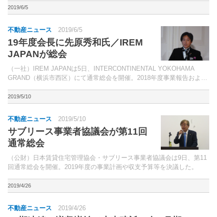
2019/6/5
不動産ニュース
2019/6/5
19年度会長に先原秀和氏／IREM
JAPANが総会
（一社）IREM JAPANは5日、INTERCONTINENTAL YOKOHAMA
GRAND（横浜市西区）にて通常総会を開催。2018年度事業報告および
19年度事業計画、理事、監事、新役員選任案などを審議・可決。
2019/5/10
不動産ニュース
2019/5/10
サブリース事業者協議会が第11回
通常総会
（公財）日本賃貸住宅管理協会・サブリース事業者協議会は9日、第11
回通常総会を開催。2019年度の事業計画や収支予算等を決議した。
2019/4/26
不動産ニュース
2019/4/26