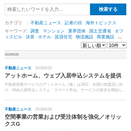
カテゴリ :
不動産ニュース
記者の目
海外トピックス
キーワード:
調査
マンション
業界団体
国土交通省
オフ
ィスビル
決算
ホテル
賃貸住宅
物流施設
商業施設
海
外
オフィス
三井不動産
三菱地所
東急不動産
賃料
ア
ットホーム
既存マンション
野村不動産
ZEH
[+]
2019/8/28
不動産ニュース
2019/8/28
アットホーム、ウェブ入居申込システムを提供
不動産情報サービスのアットホーム（株）は28日、全国の加盟店に向
け、Web入居申込システム「スマート申込」サービスの提供を開始し
た。パソコンやスマートフォン、タブレット端末などのデバイスを用
い、専用フォームに必要情報を入力するだけで、入居申し込...
不動産ニュース
2019/8/28
空間事業の営業および受注体制を強化／オリッ
クスG