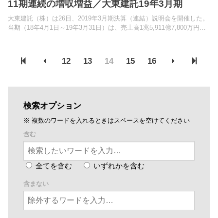
11期連続の増収増益／大東建託19年3月期
大東建託（株）は26日、2019年3月期決算（連結）説明会を開催した。
当期（18年4月1日～19年3月31日）は、売上高1兆5,911億7,800万円
（前期比2.2％増）、営業利益1,270億4,700万円（同0.5％増）、経常利
益1,322億...
12
13
14
15
16
検索オプション
※ 複数のワードを入れるときはスペースを空けてください
含む
全てを含む
いずれかを含む
含まない