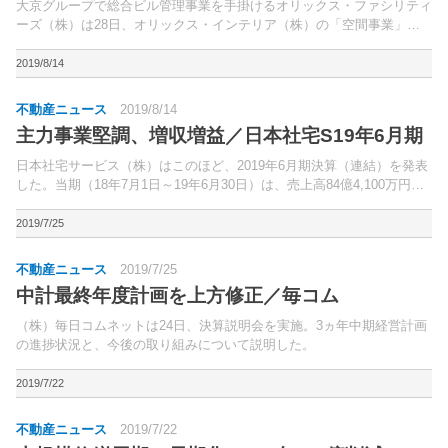
大京グループで総合ビル管理事業を手掛けるオリックス・ファシリティ
ーズ（株）は28日、オリックス・インテリア（株）の「空間事業」部
門を、10月1日付で承継（吸収分割）すると発表した。ホテル・商業施
設等の内装およびFFE（家具・什器・備品）の設計、...
2019/8/14
不動産ニュース
2019/8/14
主力事業堅調、増収増益／日本社宅S19年6月期
日本社宅サービス（株）はこのほど、2019年6月期決算（連結）を発表
した。当期（18年7月1日～19年6月30日）は、売上高84億4,100万円
（前期比7.1％増）、営業利益9億5,500万円（同18.4％増）、経常利益
10億300万円（同15...
2019/7/25
不動産ニュース
2019/7/25
中計最終年度計画を上方修正／毎コム
（株）毎日コムネットは24日、決算説明会を実施。3ヵ年中期経営計画
の進捗状況と、今後の取り組みについて説明した。
2019/7/22
不動産ニュース
2019/7/22