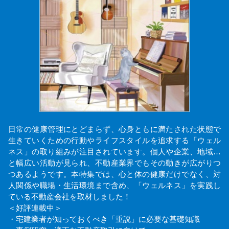
日常の健康管理にとどまらず、心身ともに満たされた状態で
生きていくための行動やライフスタイルを追求する「ウェル
ネス」の取り組みが注目されています。個人や企業、地域…
と幅広い活動が見られ、不動産業界でもその動きが広がりつ
つあるようです。本特集では、心と体の健康だけでなく、対
人関係や職場・生活環境まで含め、「ウェルネス」を実践し
ている不動産会社を取材しました！
＜好評連載中＞
・宅建業者が知っておくべき「重説」に必要な基礎知識