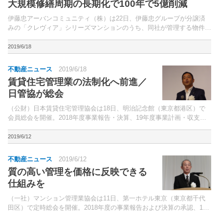
大規模修繕周期の長期化で100年で5億削減
伊藤忠アーバンコミュニティ（株）は22日、伊藤忠グループが分譲済
みの「クレヴィア」シリーズマンションのうち、同社が管理する物件を
対象に、大規模修繕工事の周期を長期化する取り組み「Via・
Renaissance（ヴィア・ルネサンス）」を開始すると...
2019/6/18
不動産ニュース
2019/6/18
賃貸住宅管理業の法制化へ前進／
日管協が総会
（公財）日本賃貸住宅管理協会は18日、明治記念館（東京都港区）で
会員総会を開催。2018年度事業報告・決算、19年度事業計画・収支予
算等を報告、承認した。
2019/6/12
不動産ニュース
2019/6/12
質の高い管理を価格に反映できる
仕組みを
（一社）マンション管理業協会は11日、第一ホテル東京（東京都千代
田区）で定時総会を開催。2018年度の事業報告および決算の承認、19
年度の事業計画を報告した。