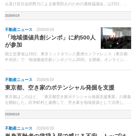
止及び反社会的勢力による被害防止のための連絡協議会」は23日、不
動産業における犯罪収益移転防止等に係る申し合わせ内容の一部改定を
行なった。2028年にFATF（マネーロンダリング対...
2026/6/19
不動産ニュース
2026/6/19
「地域価値共創シンポ」に約500人
が参加
国土交通省は18日、東京ミッドタウン八重洲カンファレンス（東京都
中央区）で「地域価値共創シンポジウム2026」を開催。オンライン・
オフライン合わせて約500人が参加した。
不動産ニュース
2026/6/19
東京都、空き家のポテンシャル発掘を支援
東京都はこのほど、「東京都空き家ポテンシャル発掘支援事業」の募集
を開始した。区市町村と連携して、空き家を地域資源として活用し、地
域の課題解決や活力向上、シェアハウスの供給に取り組む民間事業者等
を支援する事業。
2026/6/18
不動産ニュース
2026/6/18