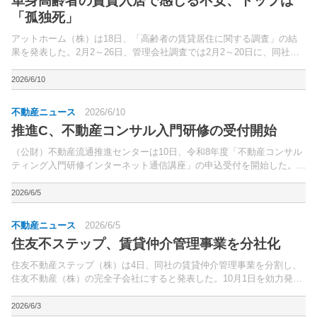
単身高齢者の賃貸入居で感じる不安、トップは
「孤独死」
アットホーム（株）は18日、「高齢者の賃貸居住に関する調査」の結
果を発表した。2月2～26日、管理会社調査では2月2～20日に、同社加
盟の賃貸管理会社632社の経営者層に、直接ヒアリングを実施。
2026/6/10
不動産ニュース
2026/6/10
推進C、不動産コンサル入門研修の受付開始
（公財）不動産流通推進センターは10日、令和8年度「不動産コンサル
ティング入門研修インターネット通信講座」の申込受付を開始した。顧
客の課題を解決する「不動産コンサルティング」の基礎を学ぶことので
きる通信講座で、2011年度にスタートした。
2026/6/5
不動産ニュース
2026/6/5
住友不ステップ、賃貸仲介管理事業を分社化
住友不動産ステップ（株）は4日、同社の賃貸仲介管理事業を分割し、
住友不動産（株）の完全子会社にすると発表した。10月1日を効力発生
日として会社分割を実施する。
2026/6/3