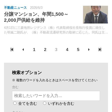
不動産ニュース
2026/6/3
分譲マンション、年間1,500～
2,000戸供給を維持
4月1日に三菱地所レジデンス（株）代表取締役社長執行役員に就任し
た明嵐二朗氏が、（株）不動産流通研究所の取材に応じた。同氏は主力
の分譲マンション事業等を取り巻く現況について「業績は好調だが、事
業環境は決して順風満帆ではなく、厳しさの予兆が見える...
1
2
3
4
5
検索オプション
※ 複数のワードを入れるときはスペースを空けてください
含む
全てを含む
いずれかを含む