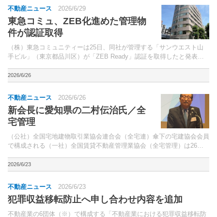
不動産ニュース
2026/6/29
東急コミュ、ZEB化進めた管理物
件が認証取得
（株）東急コミュニティーは25日、同社が管理する「サンウエスト山
手ビル」（東京都品川区）が「ZEB Ready」認証を取得したと発表。
同社がZEB化に向けた企画立案を手掛けてきた物件で初の認証取得とな
る。
2026/6/26
不動産ニュース
2026/6/26
新会長に愛知県の二村伝治氏／全
宅管理
（公社）全国宅地建物取引業協会連合会（全宅連）傘下の宅建協会会員
で構成される（一社）全国賃貸不動産管理業協会（全宅管理）は26
日、TODAホール＆カンファレンス東京（東京都中央区）で、第16回定
時社員総会を開催。2025年度事業報告、26年度事...
2026/6/23
不動産ニュース
2026/6/23
犯罪収益移転防止へ申し合わせ内容を追加
不動産業の6団体（※）で構成する「不動産業における犯罪収益移転防