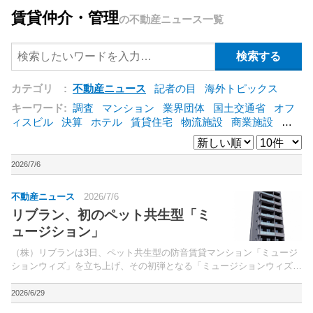
賃貸仲介・管理
の不動産ニュース一覧
カテゴリ :
不動産ニュース
記者の目
海外トピックス
キーワード:
調査
マンション
業界団体
国土交通省
オフ
ィスビル
決算
ホテル
賃貸住宅
物流施設
商業施設
海
外
オフィス
三井不動産
三菱地所
東急不動産
賃料
ア
ットホーム
既存マンション
野村不動産
ZEH
[+]
2026/7/6
不動産ニュース
2026/7/6
リブラン、初のペット共生型「ミ
ュージション」
（株）リブランは3日、ペット共生型の防音賃貸マンション「ミュージ
ションウィズ」を立ち上げ、その初弾となる「ミュージションウィズ江
古田」（東京都練馬区、総戸数18戸）を2026年9月に竣工させると発表
した。ライフスタイルの多様化に対応し、人とペッ...
2026/6/29