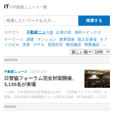
IT
の不動産ニュース一覧
カテゴリ :
不動産ニュース
記者の目
海外トピックス
キーワード:
調査
マンション
業界団体
国土交通省
オフ
ィスビル
決算
ホテル
賃貸住宅
物流施設
商業施設
海
外
オフィス
三井不動産
三菱地所
東急不動産
賃料
ア
ットホーム
既存マンション
野村不動産
ZEH
[+]
2023/11/14
不動産ニュース
2023/11/14
日管協フォーラム完全対面開催、
3,130名が来場
（公財）日本賃貸住宅管理協会は14日、「日管協フォーラム2023」を
開催。完全対面の現地開催となった明治記念館（東京都港区）に3,130
名が来場した。
2023/11/8