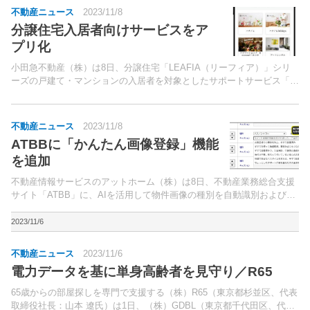
不動産ニュース
2023/11/8
分譲住宅入居者向けサービスをア
プリ化
小田急不動産（株）は8日、分譲住宅「LEAFIA（リーフィア）」シリ
ーズの戸建て・マンションの入居者を対象としたサポートサービス「ロ
ングコンフォート」の利便性向上に向け、スマートフォンアプリを開発
したと発表した。2022年4月から提供を開始した...
不動産ニュース
2023/11/8
ATBBに「かんたん画像登録」機能
を追加
不動産情報サービスのアットホーム（株）は8日、不動産業務総合支援
サイト「ATBB」に、AIを活用して物件画像の種別を自動識別およびキ
ャプションを自動生成できる「かんたん画像登録」機能を搭載すると発
表した。「かんたん画像登録」は、グループ会社とし...
2023/11/6
不動産ニュース
2023/11/6
電力データを基に単身高齢者を見守り／R65
65歳からの部屋探しを専門で支援する（株）R65（東京都杉並区、代表
取締役社長：山本 遼氏）は1日、（株）GDBL（東京都千代田区、代表