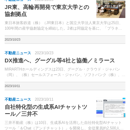
JR東、高輪再開発で東京大学との
協創拠点
東日本旅客鉄道（株）（JR東日本）と国立大学法人東京大学は25日、
100年間の産学協創協定を締結した。2者は同協定を基に、「プラネタ
リーヘルス」の創出を目的とした協創プロジェクト「Planetary Health
Design Laborato...
2023/10/23
不動産ニュース
2023/10/23
DX推進へ、グーグル等4社と協働／ミラース
MIRARTHホールディングスは23日、グーグル・クラウド・ジャパン
（同）、（株）セールスフォース・ジャパン、ソフトバンク（株）、イ
ンキュデータ（株）の4社それぞれと、DX推進協働体制を構築したこと
を発表した。新型コロナウイルスの感染拡大、社会...
2023/10/11
不動産ニュース
2023/10/11
自社特化型の生成系AIチャットツ
ール／三井不
三井不動産（株）は10日、生成系AIを活用した自社特化型AIチャット
ツール「＆Chat（アンドチャット）」を開発し、全従業員約2,500人を