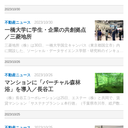
取締役社長：平井嵩夫氏）と共同で、電力データを利用した新たな「単
身高齢者向けの見守りサービス」の実証実験を行...
2023/10/30
不動産ニュース
2023/10/30
一橋大学に学生・企業の共創拠点
／三菱地所
三菱地所（株）は30日、一橋大学国立キャンパス（東京都国立市）内
に開設した、ソーシャル・データサイエンス学部・研究科のインキュベ
ーション・交流拠点を報道陣に公開した。同社は23年3月、国立大学法
人一橋大学と共に、データ駆動型社会における空間価値...
2023/10/26
不動産ニュース
2023/10/26
マンションに「バーチャル森林
浴」を導入／長谷工
（株）長谷工コーポレーションは25日、エステー（株）と共同で、賃
貸マンション「サステナブランシェ本行徳」（千葉県市川市、総戸数
36戸）の実験住戸に「バーチャル森林浴」を設置し、利用者のリラッ
クス効果を検証すると発表した。「サステナプランシェ本行...
2023/10/25
不動産ニュース
2023/10/25