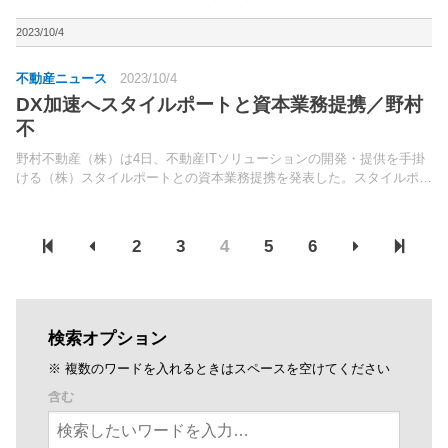
対象に2023年8月より運用を開始したと発表。「＆Chat」は、社員が生
成系AIを安心・安全に業務に活用...
2023/10/4
不動産ニュース
2023/10/4
DX加速へスタイルポートと資本業務提携／野村
不
野村不動産（株）は4日、不動産ITソリューションの開発・提供を手掛
ける（株）スタイルポートとの資本業務提携を発表した。スタイルポー
トは、空間コミュニケーション・プラットフォーム「ROOV（ルー
ブ）」を開発・提供しており、新築マンション販売におけ...
2
3
4
5
6
検索オプション
※ 複数のワードを入れるときはスペースを空けてください
含む