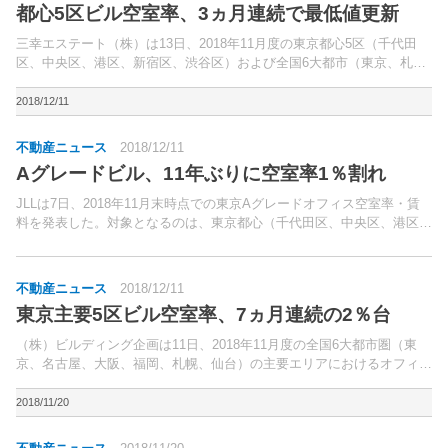
都心5区ビル空室率、3ヵ月連続で最低値更新
三幸エステート（株）は13日、2018年11月度の東京都心5区（千代田
区、中央区、港区、新宿区、渋谷区）および全国6大都市（東京、札
幌、仙台、名古屋、大阪、福岡）の大規模ビル（基準階貸室面積200坪
以上）のマーケットデータを公表した。東京都心5...
2018/12/11
不動産ニュース
2018/12/11
Aグレードビル、11年ぶりに空室率1％割れ
JLLは7日、2018年11月末時点での東京Aグレードオフィス空室率・賃
料を発表した。対象となるのは、東京都心（千代田区、中央区、港区、
新宿区、渋谷区）に立地する、1990年以降竣工の新耐震基準に適合し
たオフィスビル。
不動産ニュース
2018/12/11
東京主要5区ビル空室率、7ヵ月連続の2％台
（株）ビルディング企画は11日、2018年11月度の全国6大都市圏（東
京、名古屋、大阪、福岡、札幌、仙台）の主要エリアにおけるオフィス
ビル市況調査結果を発表した。調査対象は、空室率が基準階床面積100
坪以上の事務所ビル、推定成約賃料が同100～...
2018/11/20