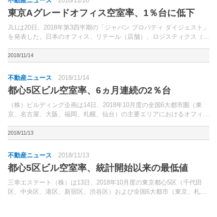
不動産ニュース
2018/11/20
東京Aグレードオフィス空室率、1％台に低下
JLLは20日、2018年第3四半期の「ジャパン プロパティ ダイジェスト」
を発表した。日本のオフィス、リテール（店舗）、ロジスティクス（物
流）などの空室・賃料・価格動向、需要・供給動向、および12月予測
をまとめている。
2018/11/14
不動産ニュース
2018/11/14
都心5区ビル空室率、6ヵ月連続の2％台
（株）ビルディング企画は14日、2018年10月度の全国6大都市圏（東
京、名古屋、大阪、福岡、札幌、仙台）の主要エリアにおけるオフィス
ビル市況調査結果を発表した。調査対象は、空室率が基準階床面積100
坪以上の事務所ビル、推定成約賃料が同100～...
2018/11/13
不動産ニュース
2018/11/13
都心5区ビル空室率、統計開始以来の最低値
三幸エステート（株）は13日、2018年10月度の東京都心5区（千代田
区、中央区、港区、新宿区、渋谷区）および全国6大都市（東京、札
幌、仙台、名古屋、大阪、福岡）の大規模ビル（基準階貸室面積200坪
以上）のマーケットデータを公表した。東京都心5...