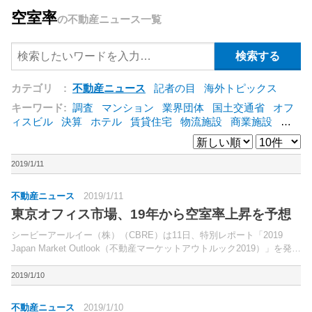
空室率
の不動産ニュース一覧
カテゴリ :
不動産ニュース
記者の目
海外トピックス
キーワード:
調査
マンション
業界団体
国土交通省
オフ
ィスビル
決算
ホテル
賃貸住宅
物流施設
商業施設
海
外
オフィス
三井不動産
三菱地所
東急不動産
賃料
ア
ットホーム
既存マンション
野村不動産
ZEH
[+]
2019/1/11
不動産ニュース
2019/1/11
東京オフィス市場、19年から空室率上昇を予想
シービーアールイー（株）（CBRE）は11日、特別レポート「2019
Japan Market Outlook（不動産マーケットアウトルック2019）」を発表
した。オフィス、物流施設、リテール、不動産投資の4つのマーケット
について、2018年を...
2019/1/10
不動産ニュース
2019/1/10