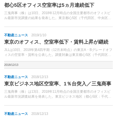
都心5区オフィス空室率は5ヵ月連続低下
三鬼商事（株）は10日、2018年12月時点の全国主要都市のオフィスビ
ル最新市況調査の結果を発表した。東京都心5区（千代田区、中央区、
港区、新宿区、渋谷区）の平均空室率は1.88％（前月比0.10ポイント低
下）と、5ヵ月連続で低下した。
不動産ニュース
2019/1/10
東京のオフィス、空室率低下・賃料上昇が継続
JLLは10日、2018年第4四半期（12月末時点）の東京A・Bグレードオフ
ィスの空室率・賃料を公表した。調査対象は東京都心5区（千代田区、
中央区、港区、新宿区、渋谷区）に立地する、新耐震基準に適合するビ
ル。
2018/12/13
不動産ニュース
2018/12/13
東京ビジネス地区空室率、1％台突入／三鬼商事
三鬼商事（株）は13日、2018年11月時点の全国主要都市のオフィスビ
ル最新市況調査結果を発表した。東京ビジネス地区（都心5区：千代
田・中央・港・新宿・渋谷区）の平均空室率は1.98％（前月比0.22ポイ
ント低下）と、4ヵ月連続で低下した。
不動産ニュース
2018/12/13