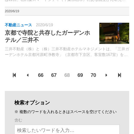
ンター東病院（NCC東病院）に、患者家族や研究者等を受け入れる病
院連携宿泊施設を建設すると発表した。国内有数のがん専...
2020/6/19
不動産ニュース
2020/6/19
京都で寺院と共存したガーデンホ
テル／三井不
三井不動産（株）と（株）三井不動産ホテルマネジメントは、「三井ガ
ーデンホテル京都河原町浄教寺」（京都市下京区、客室数167室）を9
月28日に開業すると発表。19日より予約を開始した。
66
67
68
69
70
検索オプション
※ 複数のワードを入れるときはスペースを空けてください
含む