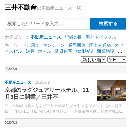
三井不動産
の不動産ニュース一覧
カテゴリ :
不動産ニュース
記者の目
海外トピックス
キーワード:
調査
マンション
業界団体
国土交通省
オフ
ィスビル
決算
ホテル
賃貸住宅
物流施設
商業施設
海
外
オフィス
三井不動産
三菱地所
東急不動産
賃料
ア
ットホーム
既存マンション
野村不動産
ZEH
[+]
2020/7/9
不動産ニュース
2020/7/9
京都のラグジュアリーホテル、11
月3日に開業／三井不
三井不動産（株）および三井不動産リゾートマネジメント（株）は9
日、「HOTEL THE MITSUI KYOTO」（京都市中京区、総客室数161
室）を11月3日に開業すると発表。7月21日より予約受付を開始する。
2020/7/3