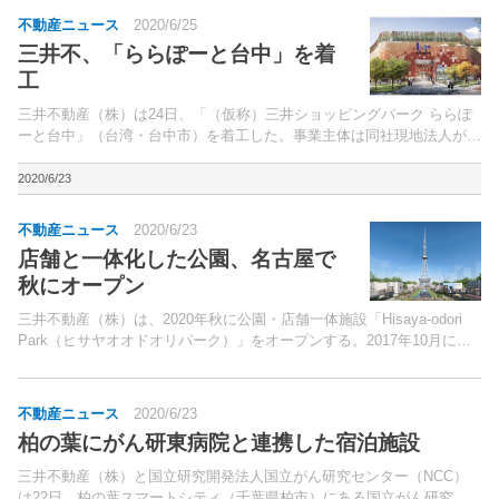
不動産ニュース
2020/6/25
三井不、「ららぽーと台中」を着
工
三井不動産（株）は24日、「（仮称）三井ショッピングパーク ららぽ
ーと台中」（台湾・台中市）を着工した。事業主体は同社現地法人が立
ち上げたプロジェクト会社・三中東区啦啦寶都股份有限公司。
2020/6/23
不動産ニュース
2020/6/23
店舗と一体化した公園、名古屋で
秋にオープン
三井不動産（株）は、2020年秋に公園・店舗一体施設「Hisaya-odori
Park（ヒサヤオオドオリパーク）」をオープンする。2017年10月に名
古屋市が実施した、錦通から外堀通までのエリアの整備運営を行なう事
業者公募にて事業者として選定...
不動産ニュース
2020/6/23
柏の葉にがん研東病院と連携した宿泊施設
三井不動産（株）と国立研究開発法人国立がん研究センター（NCC）
は22日、柏の葉スマートシティ（千葉県柏市）にある国立がん研究セ