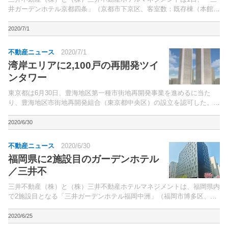
井ガーデンホテル京都四条」（京都市下京区、客室数：既存棟（本館）
278室、増築棟（別館）69室）の別館をオープン。本館のロビー、レス
トラン、客室をリニューアルした。
2020/7/1
不動産ニュース
2020/7/1
湾岸エリアに2,100戸の再開発ツイ
ンタワー
東京都は6月30日、豊海地区第一種市街地再開発事業を進めるに当た
り、豊海地区市街地再開発組合（東京都中央区）の設立を認可した。同
組合には、三井不動産レジデンシャル（株）、清水建設（株）、東急不
動産（株）、東京建物（株）、野村不動産（株）、三菱地...
2020/6/30
不動産ニュース
2020/6/30
福岡県に2施設目のガーデンホテル
／三井不
三井不動産（株）と（株）三井不動産ホテルマネジメントは、福岡県内
で2施設目となる「三井ガーデンホテル福岡中洲」（福岡市博多区、客
室数257室）を、7月1日に開業する。福岡市地下鉄空港線・箱崎線「中
洲川端」駅から徒歩約2分に位置。
2020/6/25