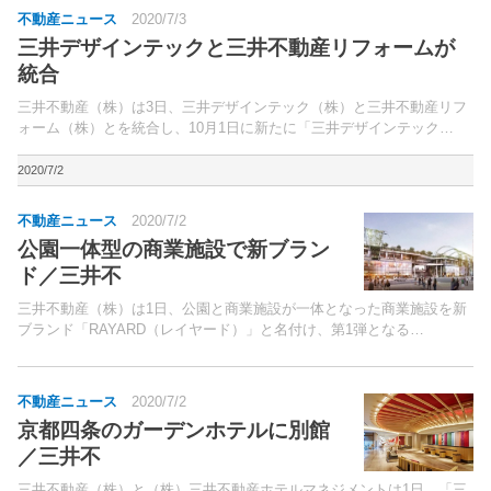
不動産ニュース
2020/7/3
三井デザインテックと三井不動産リフォームが
統合
三井不動産（株）は3日、三井デザインテック（株）と三井不動産リフ
ォーム（株）とを統合し、10月1日に新たに「三井デザインテック
（株）」としてスタートすると発表した。人口減少やテクノロジーの進
化、さらには新型コロナウイルスの感染拡大による従来の働...
2020/7/2
不動産ニュース
2020/7/2
公園一体型の商業施設で新ブラン
ド／三井不
三井不動産（株）は1日、公園と商業施設が一体となった商業施設を新
ブランド「RAYARD（レイヤード）」と名付け、第1弾となる
「RAYARD MIYASHITA PARK（レイヤード ミヤシタパーク）」（東京
都渋谷区）を、28日より段階的に開業す...
不動産ニュース
2020/7/2
京都四条のガーデンホテルに別館
／三井不
三井不動産（株）と（株）三井不動産ホテルマネジメントは1日、「三