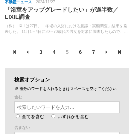
不動産ニュース
2024/11/27
「浴室をアップグレードしたい」が過半数／
LIXIL調査
（株）LIXILは27日、「冬場の入浴における意識・実態調査」結果を発
表した。 11月1～4日に20～70歳代の男女を対象に調査したもので、有
効回答数は539件。
3
4
5
6
7
検索オプション
※ 複数のワードを入れるときはスペースを空けてください
含む
全てを含む
いずれかを含む
含まない