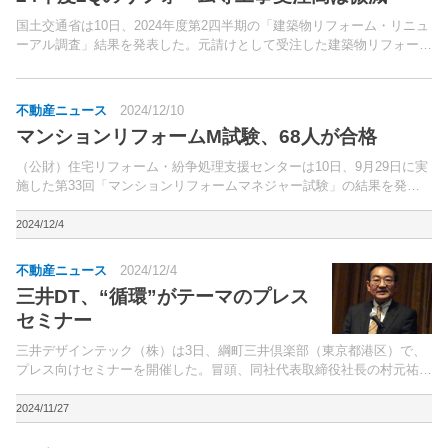
国土交通省は10日、2024年度第2四半期の「建築物リフォーム・リニュ
ーアル調査」結果を発表した。元請けとして受注した建築物リフォー
ム・リニューアル工事について、建設業許可業者5,000者に対し調査し
た。
不動産ニュース
2024/12/10
マンションリフォームM試験、68人が合格
（公財）住宅リフォーム・紛争処理支援センターは10日、9月29日に実
施した第33回「マンションリフォームマネジャー試験」の結果を発表
した。同試験は全国5会場（札幌、東京、名古屋、大阪、福岡）で実
施。
2024/12/4
不動産ニュース
2024/12/4
三井DT、“循環”がテーマのプレス
セミナー
三井デザインテック（株）は3日、綱町三井倶楽部（東京都港区）で、
プレス向けセミナーを開催した。冒頭、同社代表取締役社長の村元祐介
氏は、「当社は空間創造を手掛ける会社だが、ステートメント
の“Design Everything&rdqu...
2024/11/27