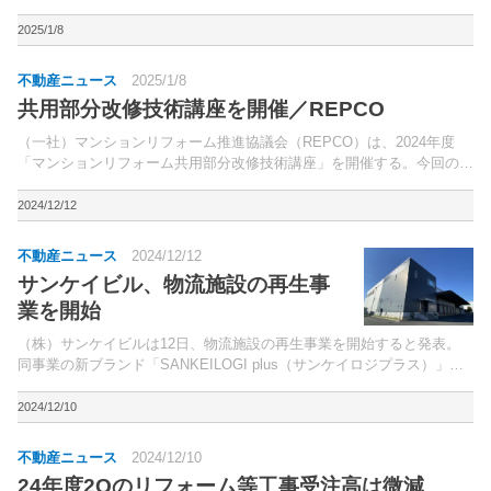
者（過去3年以内に自身の住まいのリフォームを実施した、世帯主・自
己所有に該当する25歳以上の男女、回答数1,050人...
2025/1/8
不動産ニュース
2025/1/8
共用部分改修技術講座を開催／REPCO
（一社）マンションリフォーム推進協議会（REPCO）は、2024年度
「マンションリフォーム共用部分改修技術講座」を開催する。今回の講
座では、「高経年マンションの長寿命化促進に向けた対応」をテーマ
に、実際に行なった改修工事の事例や、同協議会が調査...
2024/12/12
不動産ニュース
2024/12/12
サンケイビル、物流施設の再生事
業を開始
（株）サンケイビルは12日、物流施設の再生事業を開始すると発表。
同事業の新ブランド「SANKEILOGI plus（サンケイロジプラス）」を
立ち上げた。
2024/12/10
不動産ニュース
2024/12/10
24年度2Qのリフォーム等工事受注高は微減