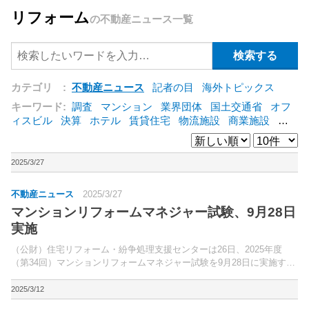
リフォーム
の不動産ニュース一覧
カテゴリ :
不動産ニュース
記者の目
海外トピックス
キーワード:
調査
マンション
業界団体
国土交通省
オフ
ィスビル
決算
ホテル
賃貸住宅
物流施設
商業施設
海
外
オフィス
三井不動産
三菱地所
東急不動産
賃料
ア
ットホーム
既存マンション
野村不動産
ZEH
[+]
2025/3/27
不動産ニュース
2025/3/27
マンションリフォームマネジャー試験、9月28日
実施
（公財）住宅リフォーム・紛争処理支援センターは26日、2025年度
（第34回）マンションリフォームマネジャー試験を9月28日に実施する
と発表した。同試験は、マンション専有部分のリフォームについて、居
住者に付加価値の高いリフォームを企画・提供する...
2025/3/12