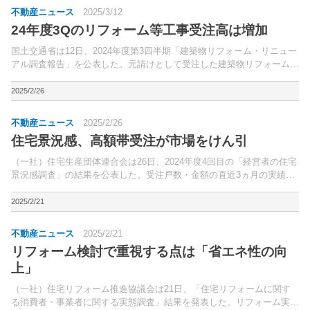
不動産ニュース
2025/3/12
24年度3Qのリフォーム等工事受注高は増加
国土交通省は12日、2024年度第3四半期「建築物リフォーム・リニュー
アル調査報告」を公表した。元請けとして受注した建築物リフォーム・
リニューアル工事について、建設業許可業者5,000者に対し調査を実
施。
2025/2/26
不動産ニュース
2025/2/26
住宅景況感、高額帯受注が市場をけん引
（一社）住宅生産団体連合会は26日、2024年度4回目の「経営者の住宅
景況感調査」の結果を公表した。受注戸数・金額の直近3ヵ月の実績お
よび向こう3ヵ月の見通しを前年同期と比べ調査し、指数化している。
2025/2/21
不動産ニュース
2025/2/21
リフォーム検討で重視する点は「省エネ性の向
上」
（一社）住宅リフォーム推進協議会は21日、「住宅リフォームに関す
る消費者・事業者に関する実態調査」結果を発表した。リフォーム実施