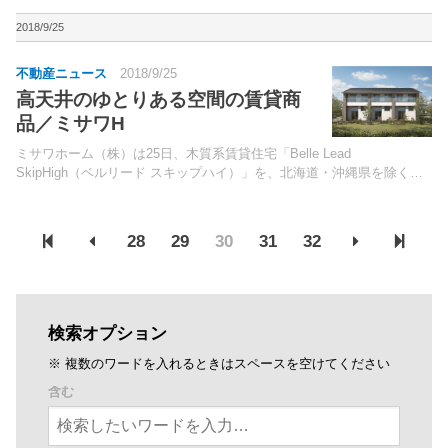
発表した。ZEBとは、建築計画の工夫により日射遮蔽・自然エネルギー
の利用、高断熱化、高効率化によって大幅な...
2018/9/25
不動産ニュース
2018/9/25
高天井のゆとりある空間の賃貸商
品／ミサワH
ミサワホーム（株）は25日、木質系賃貸住宅「Belle Lead
SkipHigh（ベルリード スキップハイ）」を、北海道・沖縄県を除く全
国で発売。耐震性の高い、同社独自の「木質パネル接着工法」を採用。
28
29
30
31
32
検索オプション
※ 複数のワードを入れるときはスペースを空けてください
含む