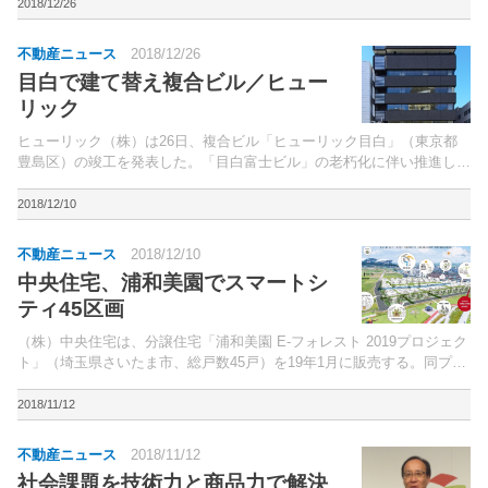
る「みんな電力（株）」への電力供給を開始する。同社...
2018/12/26
不動産ニュース
2018/12/26
目白で建て替え複合ビル／ヒュー
リック
ヒューリック（株）は26日、複合ビル「ヒューリック目白」（東京都
豊島区）の竣工を発表した。「目白富士ビル」の老朽化に伴い推進して
いた建替事業。
2018/12/10
不動産ニュース
2018/12/10
中央住宅、浦和美園でスマートシ
ティ45区画
（株）中央住宅は、分譲住宅「浦和美園 E-フォレスト 2019プロジェク
ト」（埼玉県さいたま市、総戸数45戸）を19年1月に販売する。同プロ
ジェクトは、埼玉高速鉄道「浦和美園」駅徒歩5分に位置。
2018/11/12
不動産ニュース
2018/11/12
社会課題を技術力と商品力で解決