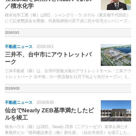
／積水化学
積水化学工業（株）は9日、シャングリ・ラ ホテル（東京都千代田区）
にて記者懇談会を開催。代表取締役の高下貞二氏や住宅カンパニープレ
ジデントの関口俊一氏などが出席し、今後の展望などについて語った。
2018/10/1
不動産ニュース
2018/10/1
三井不、台中市にアウトレットパ
ーク
三井不動産（株）は、台湾中部最大級のアウトレットモール「三井アウ
トレットパーク 台中港」の一部店舗を11月下旬より先行オープン。12
月12日に開業する。
2018/9/28
不動産ニュース
2018/9/28
仙台でNearly ZEB基準満たしたビ
ルを竣工
積水ハウス（株）は28日、Nearly ZEB（二アリーゼブ）基準を満たす
事務所ビル「積和建設東北（株）新社屋」（仙台市泉区）を竣工したと