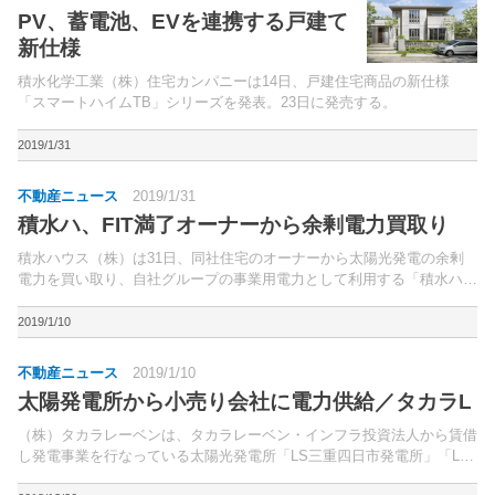
PV、蓄電池、EVを連携する戸建て
新仕様
積水化学工業（株）住宅カンパニーは14日、戸建住宅商品の新仕様
「スマートハイムTB」シリーズを発表。23日に発売する。
2019/1/31
不動産ニュース
2019/1/31
積水ハ、FIT満了オーナーから余剰電力買取り
積水ハウス（株）は31日、同社住宅のオーナーから太陽光発電の余剰
電力を買い取り、自社グループの事業用電力として利用する「積水ハウ
スオーナーでんき」を発表した。3月1日から事前申し込みを開始、事
業開始は11月の予定。
2019/1/10
不動産ニュース
2019/1/10
太陽発電所から小売り会社に電力供給／タカラL
（株）タカラレーベンは、タカラレーベン・インフラ投資法人から賃借
し発電事業を行なっている太陽光発電所「LS三重四日市発電所」「LS
静岡御前崎発電所」において、1月より順次、電力小売り事業を手掛け