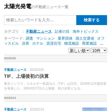
太陽光発電
の不動産ニュース一覧
カテゴリ :
不動産ニュース
記者の目
海外トピックス
キーワード:
調査
マンション
業界団体
国土交通省
オフ
ィスビル
決算
ホテル
賃貸住宅
物流施設
商業施設
海
外
オフィス
三井不動産
三菱地所
東急不動産
賃料
ア
ットホーム
既存マンション
野村不動産
ZEH
[+]
2019/2/25
不動産ニュース
2019/2/25
TIF、上場後初の決算
東京インフラ・エネルギー投資法人（TIF）は22日、2018年12月期決算
を発表した。18年9月27日の上場後、初の決算となる。
2019/2/14
不動産ニュース
2019/2/14