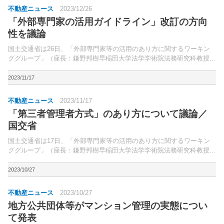
不動産ニュース
2023/12/26
「外部専門家の活用ガイドライン」改訂の方向
性を議論
国土交通省は26日、「外部専門家等の活用のあり方に関するワーキン
ググループ」（座長：鎌野邦樹早稲田大学法学学術院法務研究科教授）
の3回目の会合を開催。「外部専門家の活用ガイドライン」改訂の方向
性について議論した。
2023/11/17
不動産ニュース
2023/11/17
「第三者管理者方式」のあり方について議論／
国交省
国土交通省は17日、「外部専門家等の活用のあり方に関するワーキン
ググループ」（座長：鎌野邦樹早稲田大学法学学術院法務研究科教授）
の2回目の会合を開き、「第三者管理者方式のあり方」について議論し
た。議論にあたり、事務局が検討すべき論点（案）を提示。
2023/10/27
不動産ニュース
2023/10/27
地方公共団体等がマンション管理の実態につい
て発表