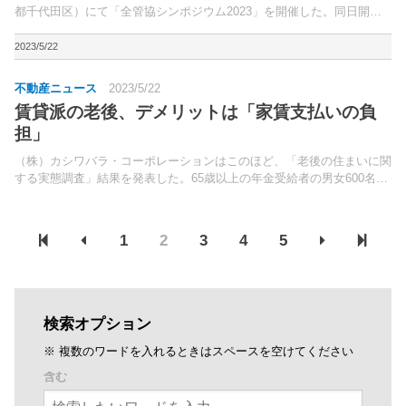
都千代田区）にて「全管協シンポジウム2023」を開催した。同日開催
された定期総会で会長の交代が決議され、新会長に三好 修氏（（株）
三好不動産代表取締役社長）の就任を発表。
2023/5/22
不動産ニュース
2023/5/22
賃貸派の老後、デメリットは「家賃支払いの負
担」
（株）カシワバラ・コーポレーションはこのほど、「老後の住まいに関
する実態調査」結果を発表した。65歳以上の年金受給者の男女600名
（持ち家／マンション・戸建て、賃貸／マンション・戸建ての各150
名）を対象に、インターネット調査を実施。
1
2
3
4
5
検索オプション
※ 複数のワードを入れるときはスペースを空けてください
含む