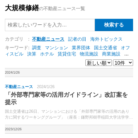
大規模修繕
の不動産ニュース一覧
カテゴリ :
不動産ニュース
記者の目
海外トピックス
キーワード:
調査
マンション
業界団体
国土交通省
オフ
ィスビル
決算
ホテル
賃貸住宅
物流施設
商業施設
海
外
オフィス
三井不動産
三菱地所
東急不動産
賃料
ア
ットホーム
既存マンション
野村不動産
ZEH
[+]
2024/1/26
不動産ニュース
2024/1/26
「外部専門家等の活用ガイドライン」改訂案を
提示
国土交通省は26日、マンションにおける「外部専門家等の活用のあり
方に関するワーキンググループ」（座長：鎌野邦樹早稲田大学法学学術
院法務研究科教授）の4回目の会合を開催。「外部専門家等の活用ガイ
ドライン」改訂案を提示した。
2023/12/26