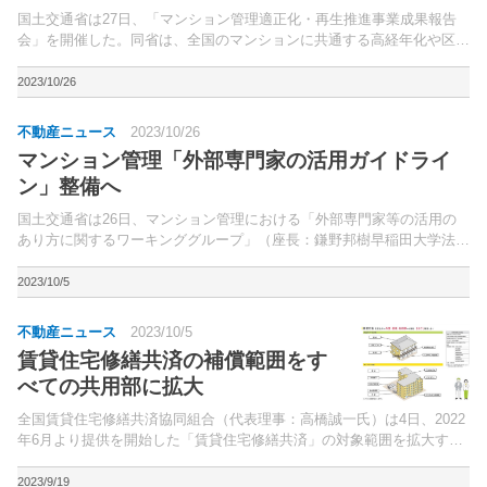
国土交通省は27日、「マンション管理適正化・再生推進事業成果報告
会」を開催した。同省は、全国のマンションに共通する高経年化や区分
所有者の高齢化等に伴う課題の解決を促進するため、地方公共団体や管
理組合の活動を支援する法人等によるマンションの管理適...
2023/10/26
不動産ニュース
2023/10/26
マンション管理「外部専門家の活用ガイドライ
ン」整備へ
国土交通省は26日、マンション管理における「外部専門家等の活用の
あり方に関するワーキンググループ」（座長：鎌野邦樹早稲田大学法学
学術院法務研究科教授）の初会合を開いた。近年、管理組合役員の担い
手不足などを背景として、管理業務を受託している管理業...
2023/10/5
不動産ニュース
2023/10/5
賃貸住宅修繕共済の補償範囲をす
べての共用部に拡大
全国賃貸住宅修繕共済協同組合（代表理事：高橋誠一氏）は4日、2022
年6月より提供を開始した「賃貸住宅修繕共済」の対象範囲を拡大する
と発表した。同組合は、賃貸オーナーの大規模修繕の資金確保解決を目
的に、全国賃貸管理ビジネス協会、（公社）全国賃貸...
2023/9/19