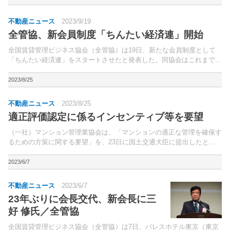
不動産ニュース
2023/9/19
全管協、新会員制度「ちんたい経済連」開始
全国賃貸管理ビジネス協会（全管協）は19日、新たな会員制度として
「ちんたい経済連」をスタートさせたと発表した。同協会はこれまで、
自民党との連携強化を図り、賃貸住宅の家賃にかかる消費税の非課税堅
持、賃貸住宅オーナーの大規模修繕積立金を経費化などを...
2023/8/25
不動産ニュース
2023/8/25
適正評価認定に係るインセンティブ等を要望
（一社）マンション管理業協会は、「マンションの適正な管理を確保す
るための方策に関する要望」を、23日に国土交通大臣に提出したと発
表した。国の管理計画認定マンションで長寿命化に資する大規模修繕工
事が実施された場合、固定資産税額を減額する特例措置が...
2023/6/7
不動産ニュース
2023/6/7
23年ぶりに会長交代、新会長に三
好 修氏／全管協
全国賃貸管理ビジネス協会（全管協）は7日、パレスホテル東京（東京