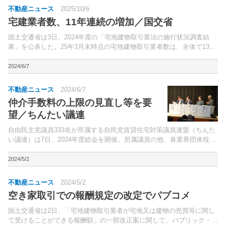
不動産ニュース
2025/10/6
宅建業者数、11年連続の増加／国交省
国土交通省は3日、2024年度の「宅地建物取引業法の施行状況調査結
果」を公表した。25年3月末時点の宅地建物取引業者数は、全体で13万
2,291業者（前年度比1.3%増）と、11年連続の増加。
2024/6/7
不動産ニュース
2024/6/7
仲介手数料の上限の見直し等を要
望／ちんたい議連
自由民主党議員333名が所属する自民党賃貸住宅対策議員連盟（ちんた
い議連）は7日、2024年度総会を開催。所属議員の他、各業界団体役員
や省庁の実務者などが出席した。
2024/5/2
不動産ニュース
2024/5/2
空き家取引での報酬規定の改定でパブコメ
国土交通省は2日、「宅地建物取引業者が宅地又は建物の売買等に関し
て受けることができる報酬額」の一部改正案に関して、パブリック・コ