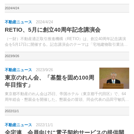
メントを開始した。空き家等の流通促進が喫緊の課題となる中、2023
年12月に開催された社会資本整備審議会産業分科会不...
2024/4/24
不動産ニュース
2024/4/24
RETIO、5月に創立40周年記念講演会
（一財）不動産適正取引推進機構（RETIO）は、創立40周年記念講演
会を5月17日に開催する。記念講演会のテーマは「宅地建物取引業法に
ついて振り返る―業規制と民事法との交錯―」。
2023/9/26
不動産ニュース
2023/9/26
東京のれん会、「基盤を固め100周
年目指す」
東京都不動産のれん会は25日、帝国ホテル（東京都千代田区）で、64
周年総会・懇親会を開催した。懇親会の冒頭、同会代表の品田守敏氏が
挨拶。
2022/11/1
不動産ニュース
2022/11/1
全宅連、会員向けに電子契約サービスの提供開