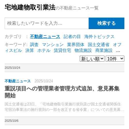
宅地建物取引業法
の不動産ニュース一覧
カテゴリ :
不動産ニュース
記者の目
海外トピックス
キーワード:
調査
マンション
業界団体
国土交通省
オフ
ィスビル
決算
ホテル
賃貸住宅
物流施設
商業施設
海
外
オフィス
三井不動産
三菱地所
東急不動産
賃料
ア
ットホーム
既存マンション
野村不動産
ZEH
[+]
2025/10/24
不動産ニュース
2025/10/24
重説項目への管理業者管理方式追加、意見募集
開始
国土交通省は23日、「宅地建物取引業施行規則及び国土交通省関係住
宅宿泊事業法の施行規則の一部を改正する省令案」についての意見募集
を開始した。2025年5月に成立した「老朽化マンション等の管理及び再
生の円滑化等を図るための建物の区分所有等に関する...
2025/10/6