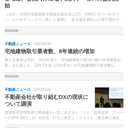
始
（公社）全国宅地建物取引業協会連合会は1日、GMOグローバルサイ
ン・ホールディングス（株）と連携し、全宅連会員向けの電子契約サー
ビス「ハトサポサイン」の提供を開始した。従来の不動産取引では、契
約に関する紙関連の業務工数・コストが課題として指摘さ...
2022/9/30
不動産ニュース
2022/9/30
宅地建物取引業者数、8年連続の増加
国土交通省は30日、2021年度の「宅地建物取引業法の施行状況調査結
果」を公表した。22年3月末（21年度末）の宅地建物取引業者数は、大
臣免許が2,776業者（前年度比3.8％増）、知事免許が12万5,821業者
（同1.0％増）とそれぞれ増え、...
2022/6/20
不動産ニュース
2022/6/20
不動産会社が取り組むDXの現状に
ついて講演
賃貸住宅管理業界の関係者が一堂に会するイベント「賃貸住宅・アパー
トEXPO 2022」が、6月16・17日に東京ビッグサイト（東京都江東区）
で開催。アットホーム（株）不動産DX開発部部長の直井孝平氏が、