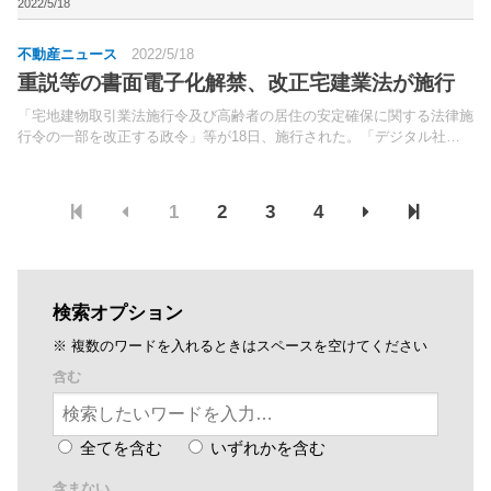
「不動産会社が取り組むDXの現状」をテーマ...
2022/5/18
不動産ニュース
2022/5/18
重説等の書面電子化解禁、改正宅建業法が施行
「宅地建物取引業法施行令及び高齢者の居住の安定確保に関する法律施
行令の一部を改正する政令」等が18日、施行された。「デジタル社会
の形成を図るための関係法律の整備に関する法律」（デジタル社会整備
法）の施行に伴い、媒介契約締結時書面、指定流通機構へ...
1
2
3
4
検索オプション
※ 複数のワードを入れるときはスペースを空けてください
含む
全てを含む
いずれかを含む
含まない