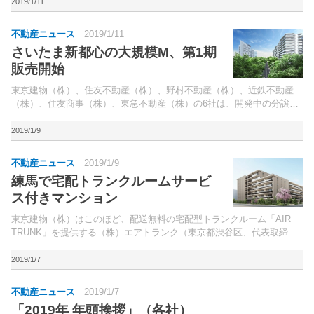
し、地下鉄「日本橋」駅や「京橋」駅などにも近接。
2019/1/11
不動産ニュース
2019/1/11
さいたま新都心の大規模M、第1期
販売開始
東京建物（株）、住友不動産（株）、野村不動産（株）、近鉄不動産
（株）、住友商事（株）、東急不動産（株）の6社は、開発中の分譲マ
ンション「SHINTO CITY（シントシティ）」（さいたま市大宮区、総
戸数1,000戸）の第1期登録受付を、12日よ...
2019/1/9
不動産ニュース
2019/1/9
練馬で宅配トランクルームサービ
ス付きマンション
東京建物（株）はこのほど、配送無料の宅配型トランクルーム「AIR
TRUNK」を提供する（株）エアトランク（東京都渋谷区、代表取締
役：福岡英成氏）と共同で、分譲マンション「Brillia 練馬高野台」（東
京都練馬区、総戸数戸）に「コンシェルジュ...
2019/1/7
不動産ニュース
2019/1/7
「2019年 年頭挨拶」（各社）