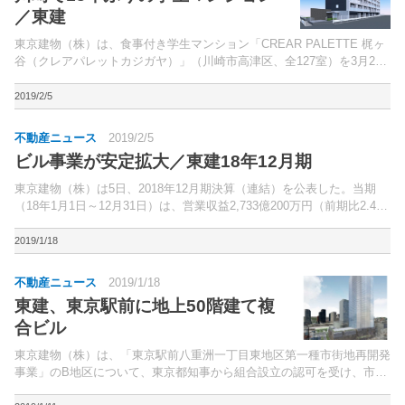
／東建
東京建物（株）は、食事付き学生マンション「CREAR PALETTE 梶ヶ
谷（クレアパレットカジガヤ）」（川崎市高津区、全127室）を3月20
日に開業する。同社の学生マンション開発は13年ぶり。
2019/2/5
不動産ニュース
2019/2/5
ビル事業が安定拡大／東建18年12月期
東京建物（株）は5日、2018年12月期決算（連結）を公表した。当期
（18年1月1日～12月31日）は、営業収益2,733億200万円（前期比2.4％
増）、営業利益467億6,500万円（同4.5％増）、経常利益420億3,600万
円（同6.6...
2019/1/18
不動産ニュース
2019/1/18
東建、東京駅前に地上50階建て複
合ビル
東京建物（株）は、「東京駅前八重洲一丁目東地区第一種市街地再開発
事業」のB地区について、東京都知事から組合設立の認可を受け、市街
地再開発組合が設立されたと発表した。計画地は、「東京」駅前に位置