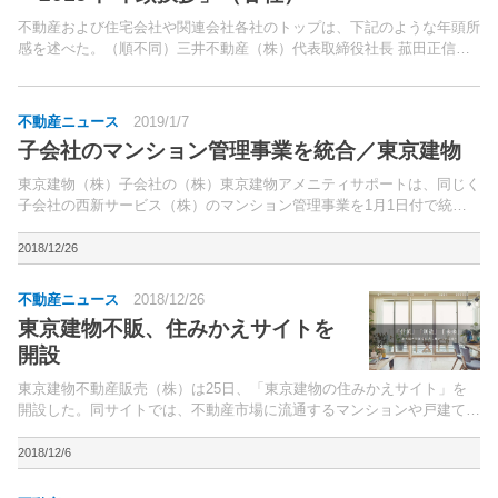
不動産および住宅会社や関連会社各社のトップは、下記のような年頭所
感を述べた。（順不同）三井不動産（株）代表取締役社長 菰田正信氏
三菱地所（株）執行役社長 吉田淳一氏住友不動産（株）代表取締役社
長 仁島浩順氏東急不動産ホールディングス（株）代表取...
不動産ニュース
2019/1/7
子会社のマンション管理事業を統合／東京建物
東京建物（株）子会社の（株）東京建物アメニティサポートは、同じく
子会社の西新サービス（株）のマンション管理事業を1月1日付で統合
（吸収分割）した。東京建物アメニティサポートは現在、首都圏および
関西圏を中心に約6万戸のマンション管理を受託しており...
2018/12/26
不動産ニュース
2018/12/26
東京建物不販、住みかえサイトを
開設
東京建物不動産販売（株）は25日、「東京建物の住みかえサイト」を
開設した。同サイトでは、不動産市場に流通するマンションや戸建て・
土地の仲介物件情報を中心に紹介。
2018/12/6