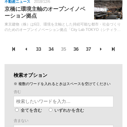
不動産ニュース
2018/12/6
京橋に環境主軸のオープンイノベ
ーション拠点
東京建物（株）は6日、環境を主軸とした持続可能な都市・社会づくり
のためのオープンイノベーション拠点「City Lab TOKYO（シティラボ
東京）」（東京都中央区）をオープンした。東京スクエアガーデンの6
階に開設。
33
34
35
36
37
検索オプション
※ 複数のワードを入れるときはスペースを空けてください
含む
全てを含む
いずれかを含む
含まない