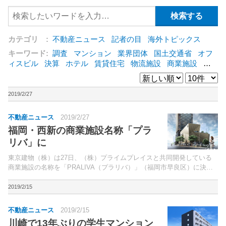
カテゴリ :
不動産ニュース
記者の目
海外トピックス
キーワード:
調査
マンション
業界団体
国土交通省
オフ
ィスビル
決算
ホテル
賃貸住宅
物流施設
商業施設
海
外
オフィス
三井不動産
三菱地所
東急不動産
賃料
ア
ットホーム
既存マンション
野村不動産
ZEH
[+]
2019/2/27
不動産ニュース
2019/2/27
福岡・西新の商業施設名称「プラ
リバ」に
東京建物（株）は27日、（株）プライムプレイスと共同開発している
商業施設の名称を「PRALIVA（プラリバ）」（福岡市早良区）に決定
した。2015年7月に閉館した「西新エルモールプラリバ」跡地の再開
発。
2019/2/15
不動産ニュース
2019/2/15
川崎で13年ぶりの学生マンション