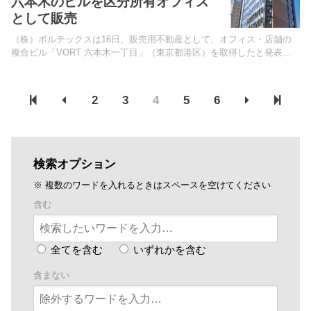
六本木のビルを区分所有オフィス
として販売
（株）ボルテックスは16日、販売用不動産として、オフィス・店舗の
複合ビル「VORT 六本木一丁目」（東京都港区）を取得したと発表し
た。東京メトロ南北線「六本木一丁目」駅徒歩3分に立地。
2
3
4
5
6
検索オプション
※ 複数のワードを入れるときはスペースを空けてください
含む
全てを含む
いずれかを含む
含まない