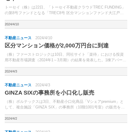
トーセイ（株）は22日、「トーセイ不動産クラウドTREC FUNDING」
の第8号ファンドとなる「TREC8号 区分マンションファンド大江戸シ
リーズⅡ」の運用を開始した。東京都杉並区・江戸川区、さいたま市な
どに立地する区分マンション7戸が対象。
2024/4/10
不動産ニュース
2024/4/10
区分マンション価格が2,000万円台に到達
（株）ファーストロジックは10日、同社サイト「楽待」における投資
用不動産市場調査（2024年1～3月期）の結果を発表した。1棟アパート
の表面利回りは9.25％（前期比0.17％下降）。
2024/4/3
不動産ニュース
2024/4/3
GINZA SIXの事務所を小口化し販売
（株）ボルテックスは3日、不動産小口化商品「Vシェアpremium」と
して、複合施設「GINZA SIX」の事務所（10階1001号室）の販売を開
始すると発表した。同社創立25周年の記念事業として取り組むもの。
2024/4/2