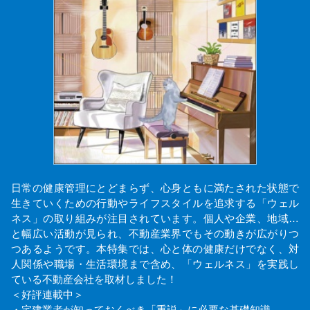
日常の健康管理にとどまらず、心身ともに満たされた状態で
生きていくための行動やライフスタイルを追求する「ウェル
ネス」の取り組みが注目されています。個人や企業、地域…
と幅広い活動が見られ、不動産業界でもその動きが広がりつ
つあるようです。本特集では、心と体の健康だけでなく、対
人関係や職場・生活環境まで含め、「ウェルネス」を実践し
ている不動産会社を取材しました！
＜好評連載中＞
・宅建業者が知っておくべき「重説」に必要な基礎知識