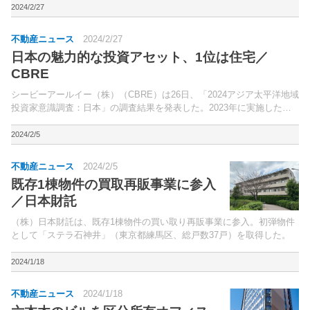
を集計したもの。
2024/2/27
不動産ニュース
2024/2/27
日本の魅力的な投資アセット、1位は住宅／
CBRE
シービーアールイー（株）（CBRE）は26日、「2024アジア太平洋地域
投資家意識調査：日本」の調査結果を発表した。2023年に実施した
「CBRE投資家意識調査」の中から、日本を拠点に持つ日本および海外
投資家の回答を分析した。
2024/2/5
不動産ニュース
2024/2/5
既存1棟物件の買取再販事業に参入
／日本財託
（株）日本財託は、既存1棟物件の買い取り再販事業に参入。初弾物件
として「ステラ石神井」（東京都練馬区、総戸数37戸）を取得した。
2024/1/18
不動産ニュース
2024/1/18