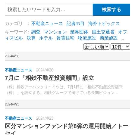
カテゴリ :
不動産ニュース
記者の目
海外トピックス
キーワード:
調査
マンション
業界団体
国土交通省
オフ
ィスビル
決算
ホテル
賃貸住宅
物流施設
商業施設
海
外
オフィス
三井不動産
三菱地所
東急不動産
賃料
ア
ットホーム
既存マンション
野村不動産
ZEH
[+]
2024/4/30
不動産ニュース
2024/4/30
7月に「相鉄不動産投資顧問」設立
（株）相鉄アーバンクリエイツは、7月1日に「相鉄不動産投資顧問
（株）」を設立する。相鉄グループで掲げている長期ビジョン
「Vision2030」の中で重点戦略とした「不動産事業の抜本的強化」の実
現に向けた取り組み。
2024/4/23
不動産ニュース
2024/4/23
区分マンションファンド第8弾の運用開始／トー
セイ