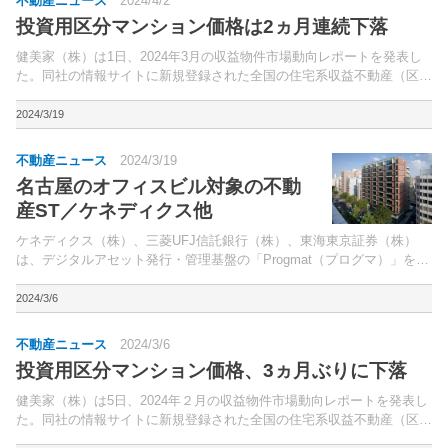
不動産ニュース
2024/4/2
投資用区分マンション価格は2ヵ月連続下落
健美家（株）は1日、2024年3月の収益物件市場動向レポートを発表し
た。同社の情報サイトに新規登録された全国の住宅系収益不動産（区分
マンション、1棟アパート、1棟マンション）の物件価格、表面利回り
を集計したもの。
2024/3/19
不動産ニュース
2024/3/19
名古屋のオフィスビル対象の不動
産ST／ケネディクス他
ケネディクス（株）、三菱UFJ信託銀行（株）、東海東京証券（株）
は、デジタルアセット発行・管理基盤の「Progmat（プログマ）」を活
用した不動産セキュリティ・トークン（ST）の公募について協業。18
日、募集と発行が完了したと発表した。
2024/3/6
不動産ニュース
2024/3/6
投資用区分マンション価格、3ヵ月ぶりに下落
健美家（株）は5日、2024年２月の収益物件市場動向レポートを発表し
た。同社の情報サイトに新規登録された全国の住宅系収益不動産（区分
マンション、1棟アパート、1棟マンション）の物件価格、表面利回り