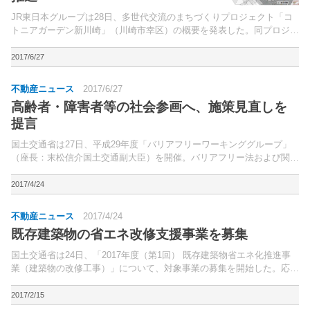
JR東日本グループは28日、多世代交流のまちづくりプロジェクト「コ
トニアガーデン新川崎」（川崎市幸区）の概要を発表した。同プロジェ
クトは、多世代の交流を育む広場と、広場を取り囲む賃貸住宅、店舗
（2棟）、高齢者福祉施設、認可保育園の5棟を整備する。
2017/6/27
不動産ニュース
2017/6/27
高齢者・障害者等の社会参画へ、施策見直しを
提言
国土交通省は27日、平成29年度「バリアフリーワーキンググループ」
（座長：末松信介国土交通副大臣）を開催。バリアフリー法および関連
施策の見直しの方向性についてとりまとめ、発表した。
2017/4/24
不動産ニュース
2017/4/24
既存建築物の省エネ改修支援事業を募集
国土交通省は24日、「2017年度（第1回） 既存建築物省エネ化推進事
業（建築物の改修工事）」について、対象事業の募集を開始した。応募
期間6月2日まで。
2017/2/15