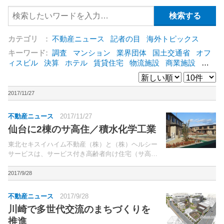
カテゴリ :
不動産ニュース
記者の目
海外トピックス
キーワード:
調査
マンション
業界団体
国土交通省
オフ
ィスビル
決算
ホテル
賃貸住宅
物流施設
商業施設
海
外
オフィス
三井不動産
三菱地所
東急不動産
賃料
ア
ットホーム
既存マンション
野村不動産
ZEH
[+]
2017/11/27
不動産ニュース
2017/11/27
仙台に2棟のサ高住／積水化学工業
東北セキスイハイム不動産（株）と（株）ヘルシー
サービスは、サービス付き高齢者向け住宅（サ高
住）「ハイムガーデン仙台泉」（仙台市宮城野区）
を、12月7日よりオープンする。東北地域では初の
2017/9/28
自社運営。
不動産ニュース
2017/9/28
川崎で多世代交流のまちづくりを
推進