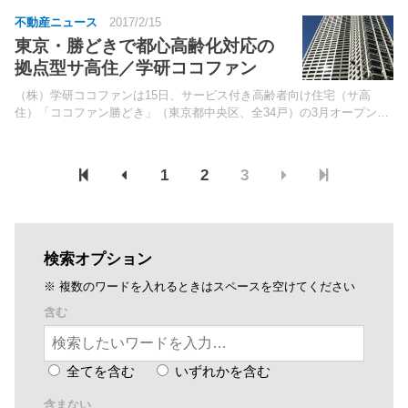
不動産ニュース
2017/2/15
東京・勝どきで都心高齢化対応の
拠点型サ高住／学研ココファン
（株）学研ココファンは15日、サービス付き高齢者向け住宅（サ高
住）「ココファン勝どき」（東京都中央区、全34戸）の3月オープンに
先立ち、報道関係者に公開した。同施設は、都営大江戸線「勝どき」駅
徒歩6分に位置。
1
2
3
検索オプション
※ 複数のワードを入れるときはスペースを空けてください
含む
全てを含む
いずれかを含む
含まない