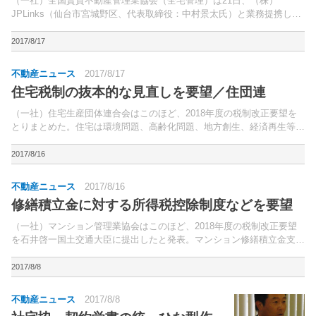
（一社）全国賃貸不動産管理業協会（全宅管理）は21日、（株）
JPLinks（仙台市宮城野区、代表取締役：中村景太氏）と業務提携し、
同社の送金代行サービス「Bankur（バンクル）」を会員向けに提供す
ると発表した。「Bankur」は、各金融機関へ...
2017/8/17
不動産ニュース
2017/8/17
住宅税制の抜本的な見直しを要望／住団連
（一社）住宅生産団体連合会はこのほど、2018年度の税制改正要望を
とりまとめた。住宅は環境問題、高齢化問題、地方創生、経済再生等の
国が直面する課題の解決に際して大きな役割を担っており、民間住宅投
資をこれらの課題に解決に資する良質なストックの整備...
2017/8/16
不動産ニュース
2017/8/16
修繕積立金に対する所得税控除制度などを要望
（一社）マンション管理業協会はこのほど、2018年度の税制改正要望
を石井啓一国土交通大臣に提出したと発表。マンション修繕積立金支払
額に対する所得税額控除制度の創設や、駐車場業などのマンション管理
組合が実施する収益事業の所得に関する課税減免措置、...
2017/8/8
不動産ニュース
2017/8/8