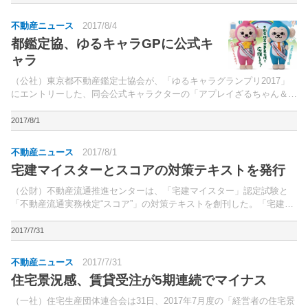
不動産ニュース
2017/8/4
都鑑定協、ゆるキャラGPに公式キ
ャラ
（公社）東京都不動産鑑定士協会が、「ゆるキャラグランプリ2017」
にエントリーした、同会公式キャラクターの「アプレイざるちゃん＆コ
ンさるくん」の人気投票が1日より始まった。同会は、不動産鑑定士の
認知度向上や業務内容の周知を目的に、同キャラクター...
2017/8/1
不動産ニュース
2017/8/1
宅建マイスターとスコアの対策テキストを発行
（公財）不動産流通推進センターは、「宅建マイスター」認定試験と
「不動産流通実務検定“スコア”」の対策テキストを創刊した。「宅建マ
イスター」とは、‟宅地建物取引のエキスパート“として幅広い宅建業務
の...
2017/7/31
不動産ニュース
2017/7/31
住宅景況感、賃貸受注が5期連続でマイナス
（一社）住宅生産団体連合会は31日、2017年7月度の「経営者の住宅景