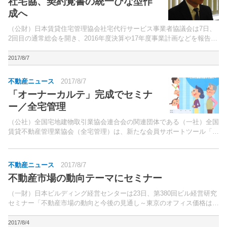
社宅協、契約覚書の統一ひな型作
成へ
（公財）日本賃貸住宅管理協会社宅代行サービス事業者協議会は7日、
2回目の通常総会を開き、2016年度決算や17年度事業計画などを報告し
た。冒頭、同協議会会長の栗山直能氏が挨拶。
2017/8/7
不動産ニュース
2017/8/7
「オーナーカルテ」完成でセミナ
ー／全宅管理
（公社）全国宅地建物取引業協会連合会の関連団体である（一社）全国
賃貸不動産管理業協会（全宅管理）は、新たな会員サポートツール「オ
ーナーカルテ」を完成。会員への有償頒布を開始した。
不動産ニュース
2017/8/7
不動産市場の動向テーマにセミナー
（一財）日本ビルディング経営センターは23日、第380回ビル経営研究
セミナー「不動産市場の動向と今後の見通し～東京のオフィス価格は大
量供給で下落に向かうのか～」を開催する。（株）三井住友トラスト基
礎研究所 投資調査第2部長の坂本雅昭氏と同社同部...
2017/8/4