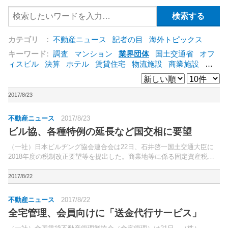
カテゴリ :
不動産ニュース
記者の目
海外トピックス
キーワード:
調査
マンション
業界団体
国土交通省
オフ
ィスビル
決算
ホテル
賃貸住宅
物流施設
商業施設
海
外
オフィス
三井不動産
三菱地所
東急不動産
賃料
ア
ットホーム
既存マンション
野村不動産
ZEH
[+]
2017/8/23
不動産ニュース
2017/8/23
ビル協、各種特例の延長など国交相に要望
（一社）日本ビルヂング協会連合会は22日、石井啓一国土交通大臣に
2018年度の税制改正要望等を提出した。商業地等に係る固定資産税・
都市計画税の特例措置の延長、国家戦略特別区域における特例措置の延
長、土地に係る不動産取得税の特例措置の延長などの延...
2017/8/22
不動産ニュース
2017/8/22
全宅管理、会員向けに「送金代行サービス」