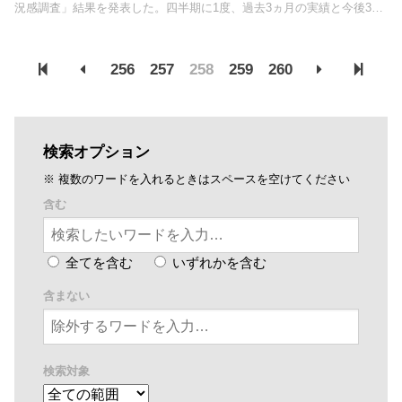
況感調査」結果を発表した。四半期に1度、過去3ヵ月の実績と今後3ヵ
月の見通しを前年同期と比較して結果を指数化しているもので、住団連
および傘下団体の法人会員18社のトップにアン...
256
257
258
259
260
検索オプション
※ 複数のワードを入れるときはスペースを空けてください
含む
全てを含む
いずれかを含む
含まない
検索対象