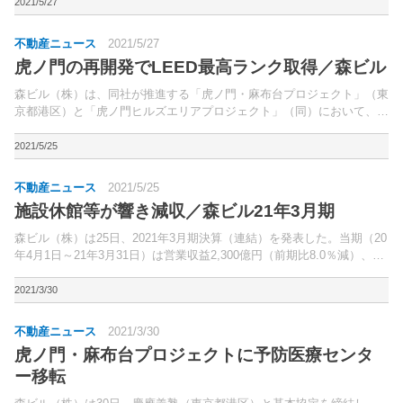
ークヒルズ」（同）内に接種会場を設置。
2021/5/27
不動産ニュース
2021/5/27
虎ノ門の再開発でLEED最高ランク取得／森ビル
森ビル（株）は、同社が推進する「虎ノ門・麻布台プロジェクト」（東
京都港区）と「虎ノ門ヒルズエリアプロジェクト」（同）において、米
国グリーンビルディング協会（USGBC）による国際環境性能認証制度
「LEED（Leadership in Energ...
2021/5/25
不動産ニュース
2021/5/25
施設休館等が響き減収／森ビル21年3月期
森ビル（株）は25日、2021年3月期決算（連結）を発表した。当期（20
年4月1日～21年3月31日）は営業収益2,300億円（前期比8.0％減）、営
業利益509億円（同22.6％減）、経常利益485億円（同20.0％減）、当
期純利益314億円...
2021/3/30
不動産ニュース
2021/3/30
虎ノ門・麻布台プロジェクトに予防医療センタ
ー移転