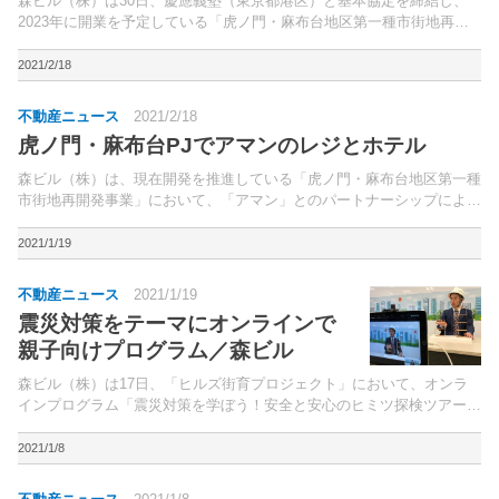
森ビル（株）は30日、慶應義塾（東京都港区）と基本協定を締結し、
2023年に開業を予定している「虎ノ門・麻布台地区第一種市街地再開
発事業」に現在新宿にある「慶應義塾大学病院予防医療センター」（以
下、予防医療センター）を拡張移転すると共に、「ヒル...
2021/2/18
不動産ニュース
2021/2/18
虎ノ門・麻布台PJでアマンのレジとホテル
森ビル（株）は、現在開発を推進している「虎ノ門・麻布台地区第一種
市街地再開発事業」において、「アマン」とのパートナーシップによ
り、レジデンス「アマンレジデンス 東京」（全91戸）と、日本初進出
となるラグジュアリーホテル「ジャヌ東京」（約120室...
2021/1/19
不動産ニュース
2021/1/19
震災対策をテーマにオンラインで
親子向けプログラム／森ビル
森ビル（株）は17日、「ヒルズ街育プロジェクト」において、オンラ
インプログラム「震災対策を学ぼう！安全と安心のヒミツ探検ツアー」
を開催した。「ヒルズ街育プロジェクト」は、まちづくりの豊富なノウ
ハウを子供たちに伝え、楽しく学びながら次世代の都市の...
2021/1/8