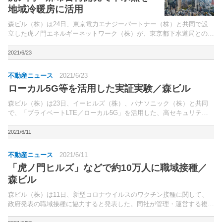
地域冷暖房に活用
森ビル（株）は24日、東京電力エナジーパートナー（株）と共同で設
立した虎ノ門エネルギーネットワーク（株）が、東京都下水道局との間
で、「虎ノ門・麻布台地区第一種市街地再開発事業」（東京都港区）に
おける下水熱利用事業に関する協定を締結したと発表。こ...
2021/6/23
不動産ニュース
2021/6/23
ローカル5G等を活用した実証実験／森ビル
森ビル（株）は23日、イーヒルズ（株）、パナソニック（株）と共同
で、「プライベートLTE／ローカル5G」を活用した、高セキュリティ
かつ高速・大容量通信の実証実験を開始したと発表。プライベートLTE
とは、免許不要の通信方法で、外来ノイズが少ない周...
2021/6/11
不動産ニュース
2021/6/11
「虎ノ門ヒルズ」などで約10万人に職域接種／
森ビル
森ビル（株）は11日、新型コロナウイルスのワクチン接種に関して、
政府発表の職域接種に協力すると発表した。同社が管理・運営する複合
ビル「虎ノ門ヒルズ」（東京都港区）、「六本木ヒルズ」（同）、「ア