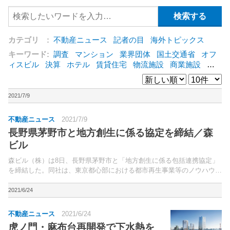
カテゴリ :
不動産ニュース
記者の目
海外トピックス
キーワード:
調査
マンション
業界団体
国土交通省
オフ
ィスビル
決算
ホテル
賃貸住宅
物流施設
商業施設
海
外
オフィス
三井不動産
三菱地所
東急不動産
賃料
ア
ットホーム
既存マンション
野村不動産
ZEH
[+]
2021/7/9
不動産ニュース
2021/7/9
長野県茅野市と地方創生に係る協定を締結／森
ビル
森ビル（株）は8日、長野県茅野市と「地方創生に係る包括連携協定」
を締結した。同社は、東京都心部における都市再生事業等のノウハウを
活用し、これまでも福井県永平寺町や愛媛県松山市等、地方都市のまち
づくりや市街地活性化を支援してきた。
2021/6/24
不動産ニュース
2021/6/24
虎ノ門・麻布台再開発で下水熱を