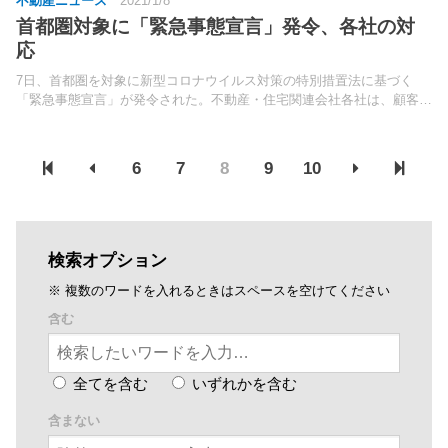
不動産ニュース
2021/1/8
首都圏対象に「緊急事態宣言」発令、各社の対
応
7日、首都圏を対象に新型コロナウイルス対策の特別措置法に基づく
「緊急事態宣言」が発令された。不動産・住宅関連会社各社は、顧客の
安全・安心の確保に向け、さらなる感染予防に向けた対策の徹底や強化
を図っていく方針。
6
7
8
9
10
検索オプション
※ 複数のワードを入れるときはスペースを空けてください
含む
全てを含む
いずれかを含む
含まない