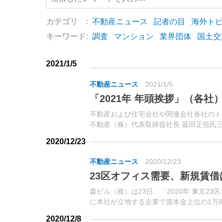
カテゴリ :
不動産ニュース
記者の目
海外ト
キーワード:
調査
マンション
業界団体
国土交
2021/1/5
不動産ニュース
2021/1/5
「2021年 年頭挨拶」（各社
不動産および住宅会社や関連会社各社のト
不動産（株）代表取締役社長 菰田正信氏
表取締役社長 仁島浩順氏東急不動産ホール
2020/12/23
不動産ニュース
2020/12/23
23区オフィス需要、新規賃借
森ビル（株）は23日、「2020年 東京2
に本社が立地する企業で資本金上位の1万
2020/12/8