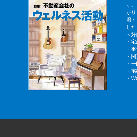
す。
がり
場・
した
＜好
・宅
・事
・関
・一
・宅
・W