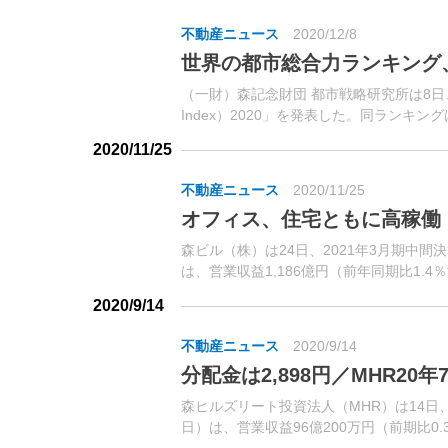
不動産ニュース
2020/12/8
世界の都市総合力ランキング
（一財）森記念財団 都市戦略研究所は8日、「世
Index）2020」を発表した。同ランキ
（「経済」「研究・開発」「文化・交流」..
2020/11/25
不動産ニュース
2020/11/25
オフィス、住宅ともに高稼働・
森ビル（株）は24日、2021年3月期中間
は、営業収益1,186億円（前年同期比1.4
（同8.8％増）、当期純利益191億円...
2020/9/14
不動産ニュース
2020/9/14
分配金は2,898円／MHR20年
森ヒルズリート投資法人（MHR）は14日、
日）は、営業収益96億200万円（前期比0.