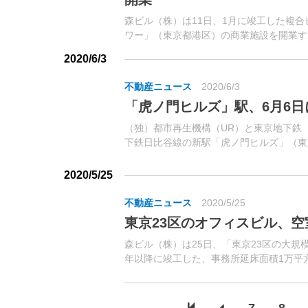
森ビル（株）は11日、1月に竣工した複
ワー」（東京都港区）の商業施設を開業す
比谷線「虎ノ門ヒルズ」駅・銀座線「虎ノ
2020/6/3
不動産ニュース
2020/6/3
「虎ノ門ヒルズ」駅、6月6日
（独）都市再生機構（UR）と東京地下鉄
下鉄日比谷線の新駅「虎ノ門ヒルズ」（東
た。同駅は、同線「神谷町」駅から約50
800m、国道1号線と環状2号線の交差点直下
2020/5/25
不動産ニュース
2020/5/25
東京23区のオフィスビル、空
森ビル（株）は25日、「東京23区の大規模
年以降に竣工した、事務所延床面積1万平