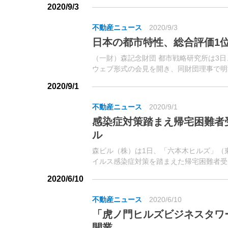
益54億3,400万円（同0.5％...
2020/9/3
不動産ニュース
2020/9/3
日本の都市特性、総合評価1
（一財）森記念財団 都市戦略研究所は3日
ウェブ形式の会見を開き、同財団理事で明
2020/9/1
不動産ニュース
2020/9/1
感染症対策踏まえ帰宅困難者
ル
森ビル（株）は1日、「六本木ヒルズ」（
イルス感染症対策を踏まえた帰宅困難者受
防止の観点から今回の訓練では対象者を大
2020/6/10
参加した。
不動産ニュース
2020/6/10
「虎ノ門ヒルズビジネスタワ
開業