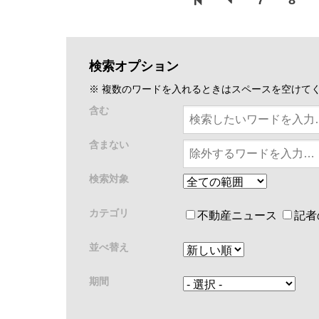
7
8
検索オプション
※ 複数のワードを入れるときはスペースを空けて
含む
含まない
検索対象
カテゴリ
不動産ニュース
記者
並べ替え
期間