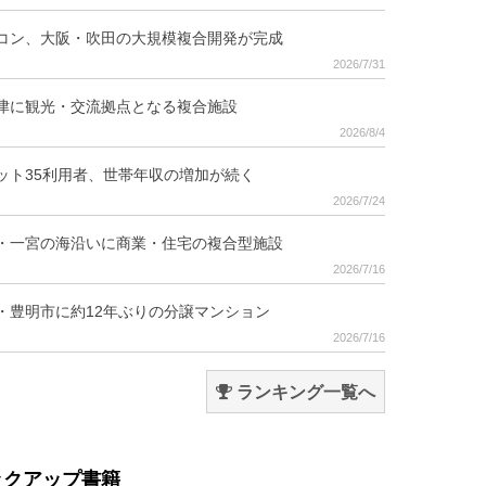
コン、大阪・吹田の大規模複合開発が完成
2026/7/31
津に観光・交流拠点となる複合施設
2026/8/4
ット35利用者、世帯年収の増加が続く
2026/7/24
・一宮の海沿いに商業・住宅の複合型施設
2026/7/16
・豊明市に約12年ぶりの分譲マンション
2026/7/16
ランキング一覧へ
ックアップ書籍