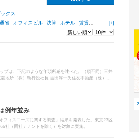
ピックス
通省
オフィスビル
決算
ホテル
賃貸住宅
物流施設
[+]
商業
）
ップは、下記のような年頭所感を述べた。（順不同）三井
三菱地所（株）執行役社長 吉田淳一氏住友不動産（株）代
ディングス（株）代表取...
は例年並み
3区オフィスニーズに関する調査」結果を発表した。東京23区
865社（同社テナントを除く）を対象に実施。