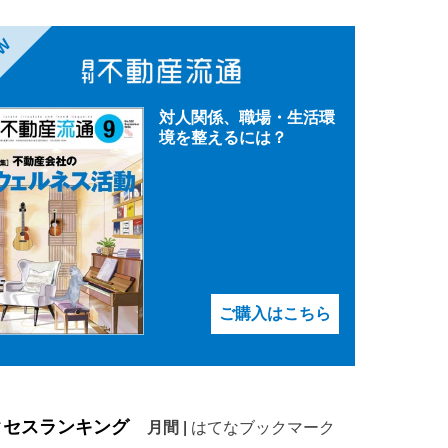
EW
対人関係、職場・生活環
境を整えるには？
ご購入はこちら
クセスランキング
月間
|
はてなブックマーク