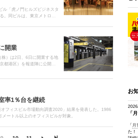
合ビル「虎ノ門ヒルズビジネスタ
る。同ビルは、東京メトロ日
門」駅と地下通路で連結。
に開業
（株）は2日、6日に開業する地
京都港区）を報道陣に公開し
0m、「霞ヶ関」駅から約
に整備...
お
室率1％台を継続
2026
オフィスビル市場動向調査2020」結果を発表した。1986
「月
方メートル以上のオフィスビルが対象。
「
月
た！
詳細