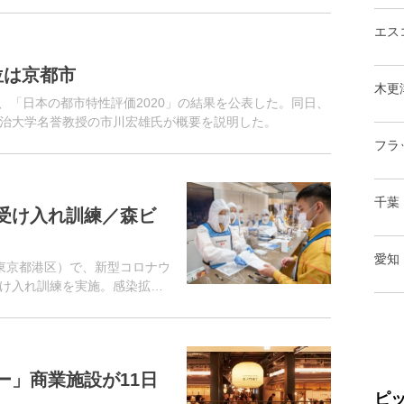
エス
位は京都市
木更
、「日本の都市特性評価2020」の結果を公表した。同日、
治大学名誉教授の市川宏雄氏が概要を説明した。
フラ
千葉
受け入れ訓練／森ビ
愛知
東京都港区）で、新型コロナウ
け入れ訓練を実施。感染拡大
幅に絞り、同社社員約70名が
ー」商業施設が11日
ピ