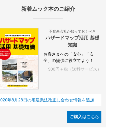
新着ムック本のご紹介
施設
海外
オフィス
三井不動産
三菱地所
東急不動産
賃料
不動産会社が知っておくべき
ハザードマップ活用 基礎
知識
お客さまへの「安心」「安
全」の提供に役立てよう！
900円＋税（送料サービス）
2020年8月28日の宅建業法改正に合わせ情報を追加
ご購入はこちら