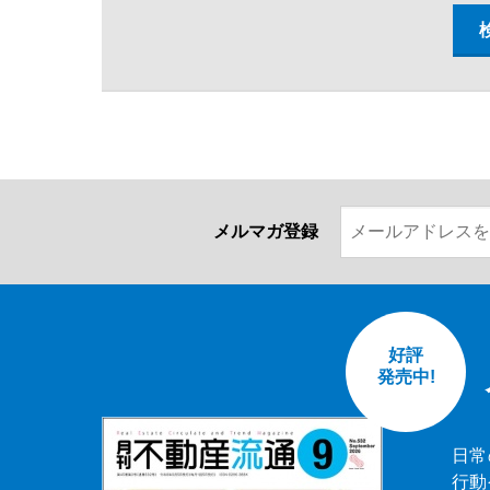
メルマガ登録
好評
発売中!
日常
行動