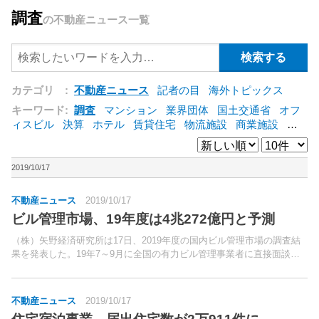
調査
の不動産ニュース一覧
カテゴリ :
不動産ニュース
記者の目
海外トピックス
キーワード:
調査
マンション
業界団体
国土交通省
オフ
ィスビル
決算
ホテル
賃貸住宅
物流施設
商業施設
海
外
オフィス
三井不動産
三菱地所
東急不動産
賃料
ア
ットホーム
既存マンション
野村不動産
ZEH
[+]
2019/10/17
不動産ニュース
2019/10/17
ビル管理市場、19年度は4兆272億円と予測
（株）矢野経済研究所は17日、2019年度の国内ビル管理市場の調査結
果を発表した。19年7～9月に全国の有力ビル管理事業者に直接面談、
電話アンケート等を行ない調査した。
不動産ニュース
2019/10/17