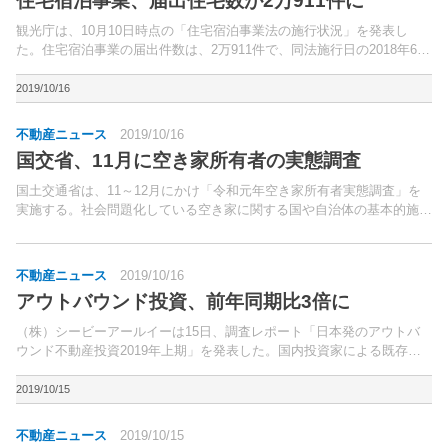
住宅宿泊事業、届出住宅数が2万911件に
観光庁は、10月10日時点の「住宅宿泊事業法の施行状況」を発表し
た。住宅宿泊事業の届出件数は、2万911件で、同法施行日の2018年6月
15日時点の2,210件に比べて約9.5倍に増えた。
2019/10/16
不動産ニュース
2019/10/16
国交省、11月に空き家所有者の実態調査
国土交通省は、11～12月にかけ「令和元年空き家所有者実態調査」を
実施する。社会問題化している空き家に関する国や自治体の基本的施策
の基礎資料を得るため、5年おきに調査しているもの。
不動産ニュース
2019/10/16
アウトバウンド投資、前年同期比3倍に
（株）シービーアールイーは15日、調査レポート「日本発のアウトバ
ウンド不動産投資2019年上期」を発表した。国内投資家による既存物
件への直接投資のほか、国内の機関投資家の動向、不動産開発の動向に
ついてまとめたもの。
2019/10/15
不動産ニュース
2019/10/15