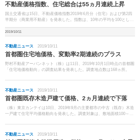
不動産価格指数、住宅総合は55ヵ月連続上昇
国土交通省は15日、不動産価格指数2019年6月分（住宅）および第2四
半期分（商業用不動産）を発表した。指数は、10年の平均を100として
いる。
2019/10/11
不動産ニュース
2019/10/11
首都圏住宅地価格、変動率2期連続のプラス
野村不動産アーバンネット（株）は11日、2019年10月1日時点の首都圏
「住宅地価格動向」の調査結果を発表した。調査地点数は168ヵ所。
不動産ニュース
2019/10/11
首都圏既存木造戸建て価格、2ヵ月連続で下落
（株）東京カンテイは10日、2019年9月の主要都市の中古（既存）木造
一戸建て住宅平均価格動向を発表した。調査対象は、敷地面積100～
300平方メートル、最寄り駅からの所要時間が徒歩30分以内もしくはバ
ス20分以内、木造で土地・建物とも所有権の...
不動産ニュース
2019/10/11