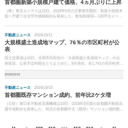
首都圏新築小規模戸建て価格、4ヵ月ぶりに上昇
（株）東京カンテイは10日、2019年9月の主要都市圏別・新築小規模木
造一戸建て住宅平均価格動向を発表した。敷地面積50～100平方メート
ル未満、最寄り駅からの所要時間徒歩30分以内もしくはバス20分以
内、木造で土地・建物ともに所有権の物件が対...
不動産ニュース
2019/10/11
大規模盛土造成地マップ、76％の市区町村が公
表
国土交通省は10日、全国市区町村の「大規模盛土造成地マップ」の公
表状況、公表予定時期をとりまとめた。9月現在、全1,741の市区町村の
うち、1,326の市区町村が大規模盛土造成地マップを公表（公表率
76.2％）。
2019/10/10
不動産ニュース
2019/10/10
首都圏既存マンション成約、前年比2ケタ増
（公財）東日本不動産流通機構は10日、2019年9月度の首都圏不動産流
通市場動向を発表した。同月の首都圏中古（既存）マンション成約数は
3,589件（前年同月比10.6％増）の2ケタ増。