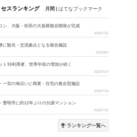
クセスランキング
月間
|
はてなブックマーク
コン、大阪・吹田の大規模複合開発が完成
2026/7/31
津に観光・交流拠点となる複合施設
2026/8/4
ット35利用者、世帯年収の増加が続く
2026/7/24
・一宮の海沿いに商業・住宅の複合型施設
2026/7/16
・豊明市に約12年ぶりの分譲マンション
2026/7/16
ランキング一覧へ