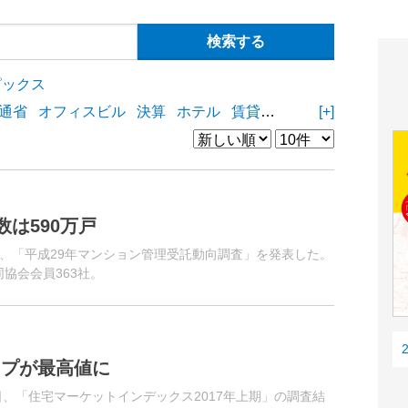
ピックス
通省
オフィスビル
決算
ホテル
賃貸住宅
物流施設
[+]
商業
は590万戸
、「平成29年マンション管理受託動向調査」を発表した。
同協会会員363社。
イプが最高値に
4日、「住宅マーケットインデックス2017年上期」の調査結