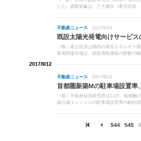
した。調査対象は、三大都市（東京区部・
葉・横浜・京都・神戸・広島・福岡）、地方
不動産ニュース
2017/9/13
既設太陽光発電向けサービス
（株）富士経済は国内の再生エネルギー発
発電関連市場は、固定買取価格の変動で縮
入材活用で市場拡大期にあるバイオマスな
2017/9/12
不動産ニュース
2017/9/12
首都圏新築Mの駐車場設置率
（株）不動産経済研究所は11日、首都圏
築分譲マンションの駐車場設置率の動向調査
置率は、発売戸数1万4,730戸に対し駐車場は6,
544
545