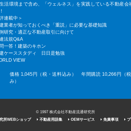
生活環境まで含め、「ウェルネス」を実践している不動産会
！
評連載中＞
建業者が知っておくべき「重説」に必要な基礎知識
例研究・適正な不動産取引に向けて
連法規Q&A
問一答！建築のキホン
建ケーススタディ 日日是勉強
ORLD VIEW
価格 1,045円（税・送料込み） 年間購読 10,266円
み）
© 1997 株式会社不動産流通研究所
究所WEBショップ
不動産用語集
OEMサービス
免責事項
プ