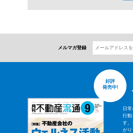
メルマガ登録
好評
発売中!
日常
行動
す。
がり