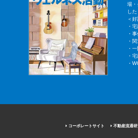
場・
した
＜好
・宅
・事
・関
・一
・宅
・W
コーポレートサイト
不動産流通研