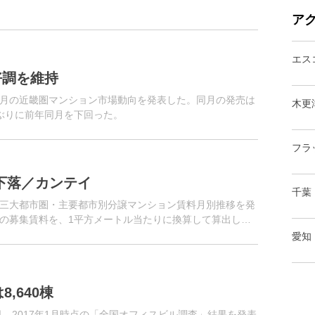
ア
エス
好調を維持
年8月の近畿圏マンション市場動向を発表した。同月の発売は
木更
ヵ月ぶりに前年同月を下回った。
フラ
下落／カンテイ
千葉
月の三大都市圏・主要都市別分譲マンション賃料月別推移を発
の募集賃料を、1平方メートル当たりに換算して算出した
愛知
,640棟
日、2017年1月時点の「全国オフィスビル調査」結果を発表