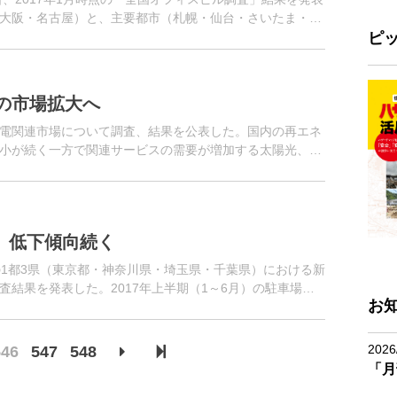
大阪・名古屋）と、主要都市（札幌・仙台・さいたま・千
都市の延床面積...
ピ
の市場拡大へ
電関連市場について調査、結果を公表した。国内の再エネ
小が続く一方で関連サービスの需要が増加する太陽光、輸
ど、大きな変化がみられる。
、低下傾向続く
の1都3県（東京都・神奈川県・埼玉県・千葉県）における新
結果を発表した。2017年上半期（1～6月）の駐車場設
お
218...
2026
546
547
548
「月