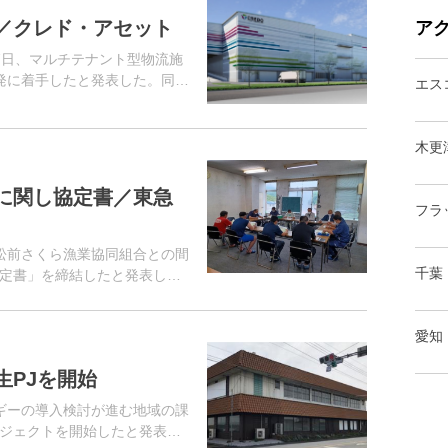
／クレド・アセット
ア
7日、マルチテナント型物流施
開発に着手したと発表した。同施
エス
圏央道「白岡菖蒲IC」から約
木更
に関し協定書／東急
フラ
松前さくら漁業協同組合との間
千葉
定書」を締結したと発表し
用している。
愛知
生PJを開始
ギーの導入検討が進む地域の課
ジェクトを開始したと発表。