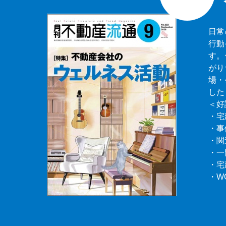
日常
行動
す。
がり
場・
した
＜好
・宅
・事
・関
・一
・宅
・W