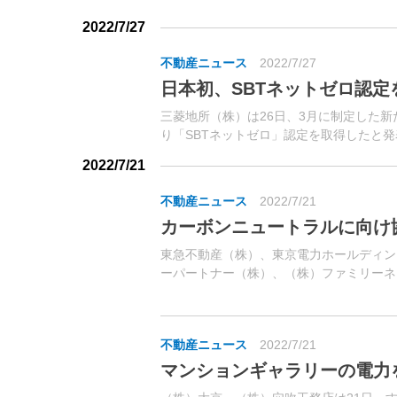
埼玉県東松山市、秋田県能代市、同県男鹿市
ブランド名で施設を展開する。
2022/7/27
不動産ニュース
2022/7/27
日本初、SBTネットゼロ認定
三菱地所（株）は26日、3月に制定した新
り「SBTネットゼロ」認定を取得したと
う。
2022/7/21
不動産ニュース
2022/7/21
カーボンニュートラルに向け
東急不動産（株）、東京電力ホールディン
ーパートナー（株）、（株）ファミリーネ
ボンニュートラルに向けた基本協定を締結
太陽光発電および蓄電池等を採用する分譲マ
不動産ニュース
2022/7/21
マンションギャラリーの電力