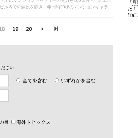
すべてのマンションギャラリーの電力を100％再生可能エネ
「
月
ビル内での開設を除き、年間約20棟のマンションギャラリ
た！
詳細
18
19
20
ください
全てを含む
いずれかを含む
の目
海外トピックス