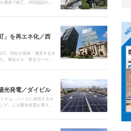
）を満床で竣工。ZEB認証の取
た環境配慮型「グリーンエネル
同...
N
町」を再エネ化／西
1日、同社が保有・運営する大
た。複合ビル「東京ガーデン
、10月より施設内で使用する
の電力に...
陽光発電／ダイビル
ベトナム・ハノイに保有するオ
ング」に太陽光発電を導入し
ルにCO2フリー電力を導入する