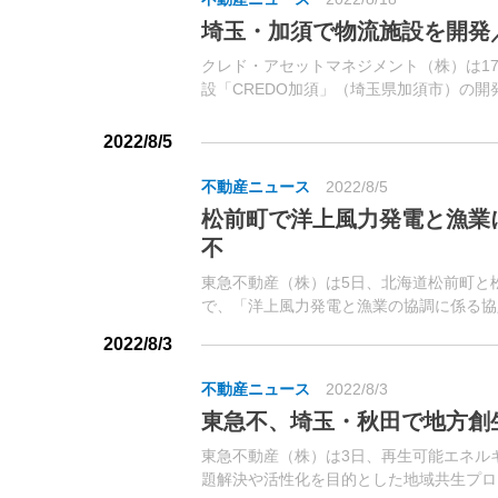
埼玉・加須で物流施設を開発
クレド・アセットマネジメント（株）は1
設「CREDO加須」（埼玉県加須市）の
設は、東北道「加須IC」より約8.5km、
9.5kmに位置。
2022/8/5
不動産ニュース
2022/8/5
松前町で洋上風力発電と漁業
不
東急不動産（株）は5日、北海道松前町と
で、「洋上風力発電と漁業の協調に係る協
た。同社は松前町で風力発電所を開発・運
2022/8/3
不動産ニュース
2022/8/3
東急不、埼玉・秋田で地方創
東急不動産（株）は3日、再生可能エネル
題解決や活性化を目的とした地域共生プロ