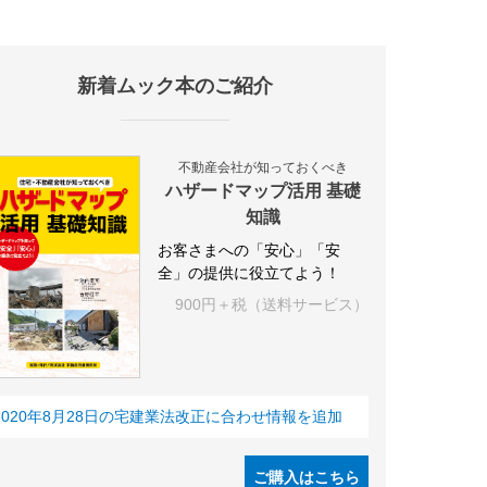
新着ムック本のご紹介
施設
海外
オフィス
三井不動産
三菱地所
東急不動産
賃料
不動産会社が知っておくべき
ハザードマップ活用 基礎
知識
お客さまへの「安心」「安
全」の提供に役立てよう！
900円＋税（送料サービス）
2020年8月28日の宅建業法改正に合わせ情報を追加
ご購入はこちら