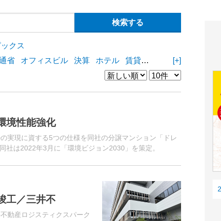
ピックス
通省
オフィスビル
決算
ホテル
賃貸住宅
物流施設
[+]
商業
環境性能強化
ルの実現に資する5つの仕様を同社の分譲マンション「ドレ
社は2022年3月に「環境ビジョン2030」を策定。
竣工／三井不
井不動産ロジスティクスパーク