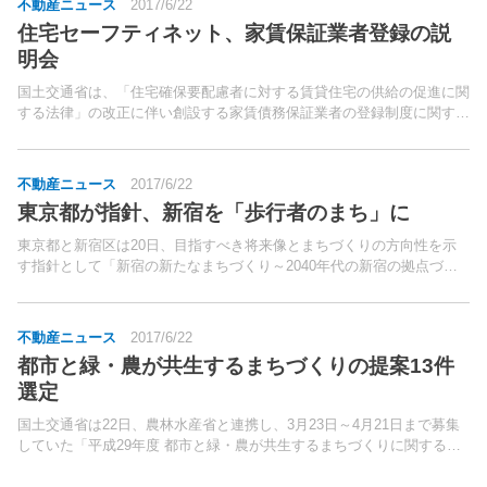
不動産ニュース
2017/6/22
住宅セーフティネット、家賃保証業者登録の説
明会
国土交通省は、「住宅確保要配慮者に対する賃貸住宅の供給の促進に関
する法律」の改正に伴い創設する家賃債務保証業者の登録制度に関する
説明会を開催する。家賃債務保証業者や賃貸住宅管理業者を対象に、家
賃債務保証業者の登録制度や新たな住宅セーフティネット...
不動産ニュース
2017/6/22
東京都が指針、新宿を「歩行者のまち」に
東京都と新宿区は20日、目指すべき将来像とまちづくりの方向性を示
す指針として「新宿の新たなまちづくり～2040年代の新宿の拠点づく
り～」を策定した。歩行者空間の少なさや鉄道や道路による歩行者動線
の分断などといった現状の課題を踏まえ、2040年代...
不動産ニュース
2017/6/22
都市と緑・農が共生するまちづくりの提案13件
選定
国土交通省は22日、農林水産省と連携し、3月23日～4月21日まで募集
していた「平成29年度 都市と緑・農が共生するまちづくりに関する調
査」に関する提案について、選定した13件を発表した。同調査は、緑
地・農地と調和した都市環境の形成、都市農業の...