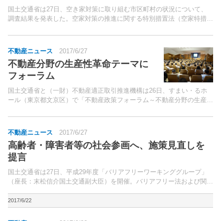
国土交通省は27日、空き家対策に取り組む市区町村の状況について、
調査結果を発表した。空家対策の推進に関する特別措置法（空家特措
法）第6条に基づく空家等対策計画の策定状況は、2016年度末現在、全
市区町村の約21％となる357団体が策定。
不動産ニュース
2017/6/27
不動産分野の生産性革命テーマに
フォーラム
国土交通省と（一財）不動産適正取引推進機構は26日、すまい・るホ
ール（東京都文京区）で「不動産政策フォーラム～不動産分野の生産性
革命」を開催した。開会の挨拶に立った、同省国土交通審議官の花岡洋
文氏は、「国土交通省では、生産性革命をキーワードとし...
不動産ニュース
2017/6/27
高齢者・障害者等の社会参画へ、施策見直しを
提言
国土交通省は27日、平成29年度「バリアフリーワーキンググループ」
（座長：末松信介国土交通副大臣）を開催。バリアフリー法および関連
施策の見直しの方向性についてとりまとめ、発表した。
2017/6/22