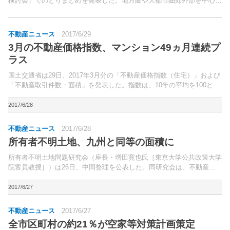
検討会」でのとりまとめを発表した。地方圏や大都市圏郊外部を中心に
空き地が増加している現状などを踏まえ、所有者だけでなく、民間や行
政、地域コミュニティによる適正な管理や利用を促す方策...
不動産ニュース
2017/6/29
3月の不動産価格指数、マンション49ヵ月連続プ
ラス
国土交通省は29日、2017年3月分の「不動産価格指数（住宅）」および
「不動産取引件数・面積」を発表した。指数は、10年の平均を100とし
ている。
2017/6/28
不動産ニュース
2017/6/28
所有者不明土地、九州と同等の面積に
所有者不明土地問題研究会（座長・増田寛也氏［東京大学公共政策大学
院客員教授］）は26日、中間整理を公表した。同研究会は、不動産登
記簿により所有者が直ちに判明しない・判明しても所有者に連絡がつか
ない土地を「所有者不明土地」として、その問題点等を研...
2017/6/27
不動産ニュース
2017/6/27
全市区町村の約21％が空家等対策計画策定