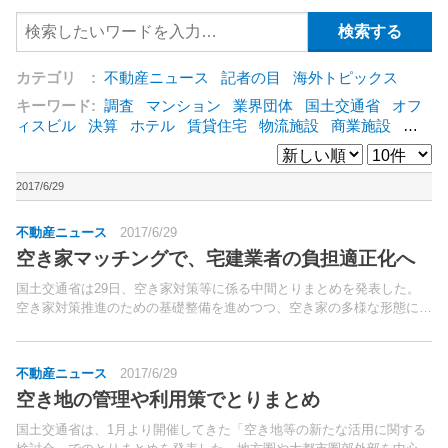
カテゴリ :
不動産ニュース
記者の目
海外トピックス
キーワード:
調査
マンション
業界団体
国土交通省
オフ
ィスビル
決算
ホテル
賃貸住宅
物流施設
商業施設
海
外
オフィス
三井不動産
三菱地所
東急不動産
賃料
ア
ットホーム
既存マンション
野村不動産
ZEH
[+]
2017/6/29
不動産ニュース
2017/6/29
空き家マッチングで、宅建業者の負担適正化へ
国土交通省は29日、空き家対策等に係る中間とりまとめを発表した。
空き家対策推進のための基礎整備を進めつつ、空き家の多様な形態に合
わせた除却や発生予防、適正な管理などの対策を講じるべきとした上
で、その中でも「再生・流通」の活性化に向けた環境整備を...
不動産ニュース
2017/6/29
空き地の管理や利用策でとりまとめ
国土交通省は、1月より開催してきた「空き地等の新たな活用に関する