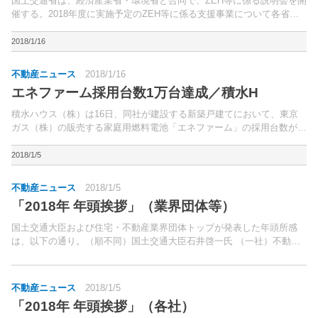
国土交通省は、経済産業省・環境省と合同で、ZEH等に係る説明会を開
催する。2018年度に実施予定のZEH等に係る支援事業について各省の
事業内容について説明する。
2018/1/16
不動産ニュース
2018/1/16
エネファーム採用台数1万台達成／積水H
積水ハウス（株）は16日、同社が建設する新築戸建てにおいて、東京
ガス（株）の販売する家庭用燃料電池「エネファーム」の採用台数が1
万台に達したと発表した。「エネファーム」は、省エネ・省CO2といっ
た地球環境への配慮に加え、電力ピークカットへの貢献...
2018/1/5
不動産ニュース
2018/1/5
「2018年 年頭挨拶」（業界団体等）
国土交通大臣および住宅・不動産業界団体トップが発表した年頭所感
は、以下の通り。（順不同）国土交通大臣石井啓一氏 （一社）不動産
協会理事長菰田正信氏 （公社）全国宅地建物取引業協会連合会会長伊
藤 博氏 （公社）全日本不動産協会理事長原嶋和利氏 （...
不動産ニュース
2018/1/5
「2018年 年頭挨拶」（各社）