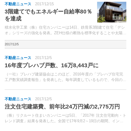
不動産ニュース
2017/12/15
3階建てでもエネルギー自給率80％
を達成
積水化学工業（株）住宅カンパニーは14日、鉄骨系3階建て住宅「デシ
オ」シリーズの強化を発表。ZEH仕様の断熱を標準化することや太陽光
発電システム（PV）の強化を通じて、理論上ではエネルギー自給率
80％を達成可能とする。
2017/12/5
不動産ニュース
2017/12/5
16年度プレハブ戸数、16万8,443戸に
（一社）プレハブ建築協会はこのほど、2016年度の「プレハブ住宅完
工戸数実績調査報告」を発表した。毎年調査しているもので、今回の調
査時期は16年4月～17年3月、会員32社が対象。
不動産ニュース
2017/12/5
注文住宅建築費、前年比24万円減の2,775万円
（株）リクルート住まいカンパニーは5日、「2017年 注文住宅動向・ト
レンド調査」結果を発表した。全国で17年9月2～19日の期間、インタ
ーネットでアンケートを実施。