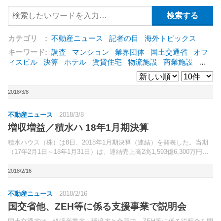
カテゴリ :
不動産ニュース
記者の目
海外トピックス
キーワード:
調査
マンション
業界団体
国土交通省
オフ
ィスビル
決算
ホテル
賃貸住宅
物流施設
商業施設
海
外
オフィス
三井不動産
三菱地所
東急不動産
賃料
ア
ットホーム
既存マンション
野村不動産
ZEH
[+]
2018/3/8
不動産ニュース
2018/3/8
増収増益／積水ハ 18年1月期決算
積水ハウス（株）は8日、2018年1月期決算（連結）を発表した。当期
（17年2月1日～18年1月31日）は、連結売上高2兆1,593億6,300万円
（前期比6.5％増）、営業利益1,955億4,000万円（同6.2％増）、経常利
益2,036億7...
2018/2/16
不動産ニュース
2018/2/16
国交省他、ZEH等に係る支援事業で説明会