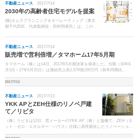
不動産ニュース
2017/7/14
2030年の高齢者住宅モデルを提案
(株)タムラプランニング＆オペレーティング（東京
都千代田区、代表取締役：田村明孝氏）は、このほ
ど「スマートエルダーリビング・モデルプロジェク
トvision2030」報告書を発行した。同プロジェクト
は、同社がコーディネーターとなって活動する組織
不動産ニュース
2017/7/14
「...
販売増で営利倍増／タマホーム17年5月期
タマホーム（株）は14日、2017年5月期決算を発表した。当期（16年6
月1日～17年5月31日）は連結売上高1,570億100万円（前年同期比
13.5％増）、営業利益39億100万円（同116.3％増）、経常利益34億
7,500万円（同242...
2017/7/13
不動産ニュース
2017/7/13
YKK APとZEH仕様のリノベ戸建
て／リビタ
（株）リビタは12日、窓メーカーのYKK AP（株）と協働で、ZEH（ネ
ット・ゼロ・エネルギー・ハウス）仕様に高性能化したリノベーション
戸建住宅「代沢の家」（東京都世田谷区）を公開した。2014年より戸