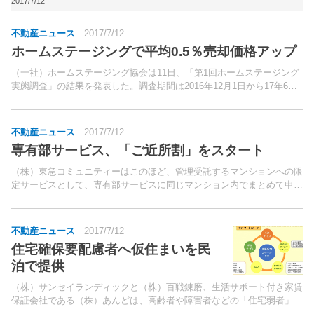
建てリノベーション事業「HOWS Reno...
2017/7/12
不動産ニュース
2017/7/12
ホームステージングで平均0.5％売却価格アップ
（一社）ホームステージング協会は11日、「第1回ホームステージング
実態調査」の結果を発表した。調査期間は2016年12月1日から17年6月
30日で、全国のホームステージャーを対象に、ホームステージングを
実施した物件に関するメールによる個別調査を...
不動産ニュース
2017/7/12
専有部サービス、「ご近所割」をスタート
（株）東急コミュニティーはこのほど、管理受託するマンションへの限
定サービスとして、専有部サービスに同じマンション内でまとめて申し
込みをすると割引される「ご近所割」サービスを開始した。ハウスクリ
ーニングなどの専有部サービスに対し、サービス実施日を...
不動産ニュース
2017/7/12
住宅確保要配慮者へ仮住まいを民
泊で提供
（株）サンセイランディックと（株）百戦錬磨、生活サポート付き家賃
保証会社である（株）あんどは、高齢者や障害者などの「住宅弱者」と
呼ばれる人に一時的な住まいとして民泊物件を提供する取り組みを開始