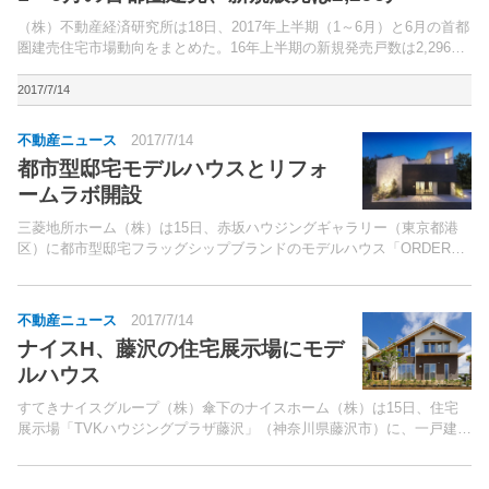
（株）不動産経済研究所は18日、2017年上半期（1～6月）と6月の首都
圏建売住宅市場動向をまとめた。16年上半期の新規発売戸数は2,296戸
（前年同月比14.6％増）。
2017/7/14
不動産ニュース
2017/7/14
都市型邸宅モデルハウスとリフォ
ームラボ開設
三菱地所ホーム（株）は15日、赤坂ハウジングギャラリー（東京都港
区）に都市型邸宅フラッグシップブランドのモデルハウス「ORDER
GRAN AKASAKA」と、リフォームを提案する施設「リフォームラボ赤
坂」をオープンする。「ORDER GRAN...
不動産ニュース
2017/7/14
ナイスH、藤沢の住宅展示場にモデ
ルハウス
すてきナイスグループ（株）傘下のナイスホーム（株）は15日、住宅
展示場「TVKハウジングプラザ藤沢」（神奈川県藤沢市）に、一戸建て
住宅「パワーホーム」のモデルハウスをオープンする。同社の住宅展示
場モデルハウスは、2015年11月オープンした「T...