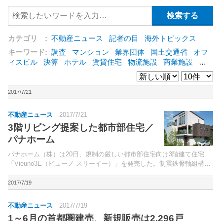
カテゴリ :
不動産ニュース
記者の目
海外トピックス
キーワード:
調査
マンション
業界団体
国土交通省
オフ
ィスビル
決算
ホテル
賃貸住宅
物流施設
商業施設
海
外
オフィス
三井不動産
三菱地所
東急不動産
賃料
ア
ットホーム
既存マンション
野村不動産
ZEH
[+]
2017/7/21
不動産ニュース
2017/7/21
3階リビング提案した都市部住宅／
パナホーム
パナホーム（株）は20日、規制の厳しい都市部住宅向け3階建て住宅
「Vieuno3E（ビューノ スリーイー）」を発売した。制震鉄骨軸組構造
の同商品は、多彩な勾配屋根採用により、最大天井高3.1mの広い空間
と、眺望や日当たりの良い「3階リビング」を...
2017/7/19
不動産ニュース
2017/7/19
1～6月の首都圏建売、新規販売は2,296戸