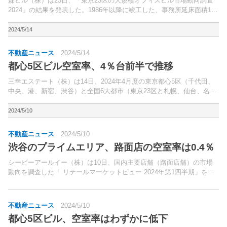
森ビル（株）は23日、「東京23区の大規模オフィスビル市場動向調査
2024」の結果を発表した。1986年以降に竣工した、事務所延床面積1万
平方メートル以上のオフィスビルが対象。
2024/5/14
不動産ニュース
2024/5/14
都心5区ビル空室率、4％台前半で推移
三幸エステート（株）は14日、2024年4月度の東京都心5区（千代田、
中央、港、新宿、渋谷）と全国6大都市（東京23区と札幌、仙台、名古
屋、大阪、福岡の5市）の大規模ビル（1フロア当たりの面積200坪以上
の賃貸オフィスビル）のマーケットデータを...
2024/5/10
不動産ニュース
2024/5/10
渋谷のプライムエリア、路面店の空室率は0.4％
シービーアールイー（株）は10日、国内主要店舗（路面店舗）の市場
動向を調査した「 リテールマーケットビュー 2024年第1四半期」を公
表した。都心の目抜き通りで路面店が集積するハイストリートの空室率
（プライムエリア）と賃料について調査した。
不動産ニュース
2024/5/10
都心5区ビル、空室率はわずかに低下