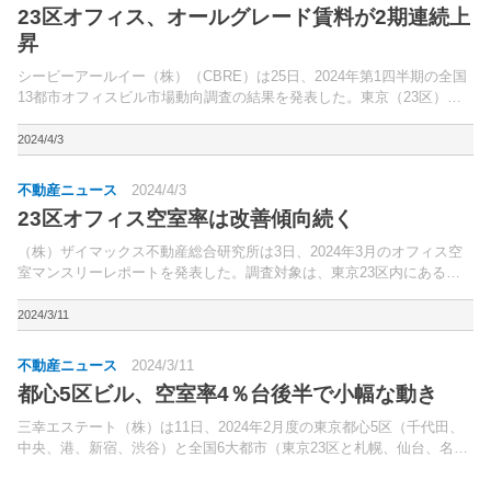
23区オフィス、オールグレード賃料が2期連続上
昇
シービーアールイー（株）（CBRE）は25日、2024年第1四半期の全国
13都市オフィスビル市場動向調査の結果を発表した。東京（23区）の
オールグレード空室率は4.3％（前期比0.4ポイント低下）。
2024/4/3
不動産ニュース
2024/4/3
23区オフィス空室率は改善傾向続く
（株）ザイマックス不動産総合研究所は3日、2024年3月のオフィス空
室マンスリーレポートを発表した。調査対象は、東京23区内にある延
床面積300坪以上のオフィスビル。
2024/3/11
不動産ニュース
2024/3/11
都心5区ビル、空室率4％台後半で小幅な動き
三幸エステート（株）は11日、2024年2月度の東京都心5区（千代田、
中央、港、新宿、渋谷）と全国6大都市（東京23区と札幌、仙台、名古
屋、大阪、福岡の5市）の大規模ビル（1フロア当たりの面積200坪以上
の賃貸オフィスビル）のマーケットデータを...