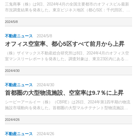
三鬼商事（株）は9日、2024年4月の全国主要都市のオフィスビル最新
市況調査結果を発表した。東京ビジネス地区（都心5区：千代田区、中
央区、港区、新宿区、渋谷区）の平均空室率は5.38％（前月比0.09ポイ
ント低下）となった。
2024/5/8
不動産ニュース
2024/5/8
オフィス空室率、都心5区すべて前月から上昇
（株）ザイマックス不動産総合研究所は8日、2024年4月のオフィス空
室マンスリーレポートを発表した。調査対象は、東京23区内にある延
床面積300坪以上のオフィスビル。
2024/4/30
不動産ニュース
2024/4/30
首都圏の大型物流施設、空室率は9.7％に上昇
シービーアールイー（株）（CBRE）は26日、2024年第1四半期の物流
施設市場動向を発表した。首都圏の大型マルチテナント型物流施設
（LMT施設）の空室率は9.7％（前期比0.4ポイント上昇）。
2024/4/26
不動産ニュース
2024/4/26