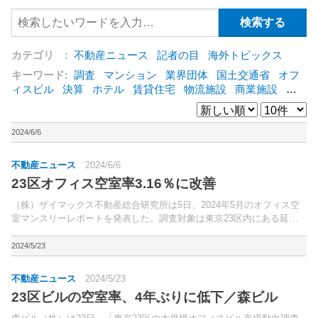
カテゴリ :
不動産ニュース
記者の目
海外トピックス
キーワード:
調査
マンション
業界団体
国土交通省
オフ
ィスビル
決算
ホテル
賃貸住宅
物流施設
商業施設
海
外
オフィス
三井不動産
三菱地所
東急不動産
賃料
ア
ットホーム
既存マンション
野村不動産
ZEH
[+]
2024/6/6
不動産ニュース
2024/6/6
23区オフィス空室率3.16％に改善
（株）ザイマックス不動産総合研究所は5日、2024年5月のオフィス空
室マンスリーレポートを発表した。調査対象は東京23区内にある延床
面積300坪以上のオフィスビル。
2024/5/23
不動産ニュース
2024/5/23
23区ビルの空室率、4年ぶりに低下／森ビル