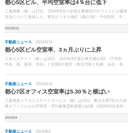
都心5区ビル、平均空室率は4％台に低下
三鬼商事（株）は12日、2024年8月の全国主要都市のオフィスビル最新
市況について発表した。東京ビジネス地区（都心5区：千代田区、中央
区、港区、新宿区、渋谷区）の平均空室率は4.76％（前月比0.24ポイン
ト低下）となり、21年1月以来の4％台...
2024/9/10
不動産ニュース
2024/9/10
都心5区ビル空室率、3ヵ月ぶりに上昇
三幸エステート（株）は10日、2024年8月度の東京都心5区（千代田、
中央、港、新宿、渋谷）と全国6大都市（東京23区と札幌、仙台、名古
屋、大阪、福岡の5市）の大規模ビル（1フロア当たりの面積200坪以上
の賃貸オフィスビル）のマーケットデータを...
不動産ニュース
2024/9/10
都心7区オフィス空室率は5.30％と横ばい
三菱地所リアルエステートサービス（株）は10日、東京主要7区の大規
模オフィスビルの空室率・平均募集賃料調査の結果（2024年8月末時
点）を公表した。千代田区、中央区、港区、新宿区、渋谷区、品川区、
江東区に位置し、調査時点で竣工している延床面積3...
2024/9/4
不動産ニュース
2024/9/4