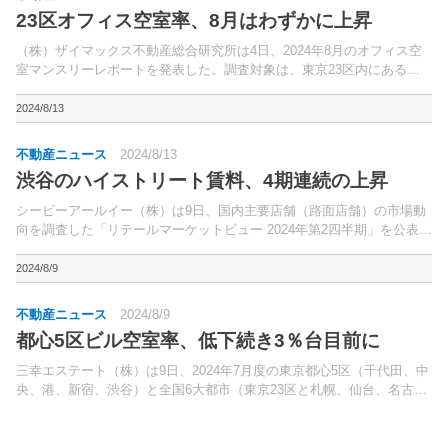
23区オフィス空室率、8月はわずかに上昇
（株）ザイマックス不動産総合研究所は4日、2024年8月のオフィス空
室マンスリーレポートを発表した。調査対象は、東京23区内にある延
床面積300坪以上のオフィスビル。
2024/8/13
不動産ニュース
2024/8/13
渋谷のハイストリート賃料、4期連続の上昇
シービーアールイー（株）は9日、国内主要店舗（路面店舗）の市場動
向を調査した「リテールマーケットビュー 2024年第2四半期」を公表し
た。都心の目抜き通りで路面店が集積するハイストリートの空室率（プ
ライムエリア）と賃料について調査した。
2024/8/9
不動産ニュース
2024/8/9
都心5区ビル空室率、低下続き3％台目前に
三幸エステート（株）は9日、2024年7月度の東京都心5区（千代田、中
央、港、新宿、渋谷）と全国6大都市（東京23区と札幌、仙台、名古
屋、大阪、福岡の5市）の大規模ビル（1フロア当たりの面積200坪以上
の賃貸オフィスビル）のマーケットデータを公...