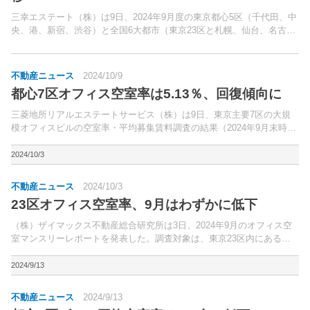
三幸エステート（株）は9日、2024年9月度の東京都心5区（千代田、中
央、港、新宿、渋谷）と全国6大都市（東京23区と札幌、仙台、名古
屋、大阪、福岡の5市）の大規模ビル（1フロア当たりの面積200坪以上
の賃貸オフィスビル）のマーケットデータを公...
不動産ニュース
2024/10/9
都心7区オフィス空室率は5.13％、回復傾向に
三菱地所リアルエステートサービス（株）は9日、東京主要7区の大規
模オフィスビルの空室率・平均募集賃料調査の結果（2024年9月末時
点）を公表した。千代田区、中央区、港区、新宿区、渋谷区、品川区、
江東区に位置し、調査時点で竣工している延床面積3,...
2024/10/3
不動産ニュース
2024/10/3
23区オフィス空室率、9月はわずかに低下
（株）ザイマックス不動産総合研究所は3日、2024年9月のオフィス空
室マンスリーレポートを発表した。調査対象は、東京23区内にある延
床面積300坪以上のオフィスビル。
2024/9/13
不動産ニュース
2024/9/13