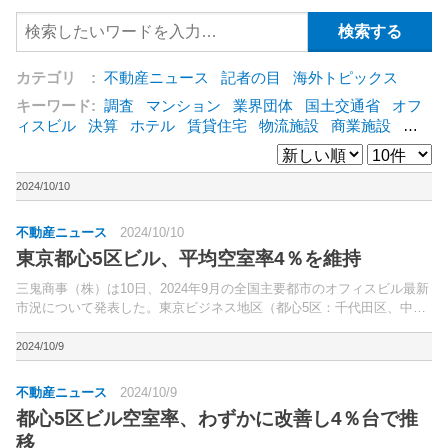
カテゴリ :
不動産ニュース
記者の目
海外トピックス
キーワード:
調査
マンション
業界団体
国土交通省
オフ
ィスビル
決算
ホテル
賃貸住宅
物流施設
商業施設
海
外
オフィス
三井不動産
三菱地所
東急不動産
賃料
ア
ットホーム
既存マンション
野村不動産
ZEH
[+]
2024/10/10
不動産ニュース
2024/10/10
東京都心5区ビル、平均空室率4％を維持
三鬼商事（株）は10日、2024年9月の全国主要都市のオフィスビル最新
市況について発表した。東京ビジネス地区（都心5区：千代田区、中央
区、港区、新宿区、渋谷区）の平均空室率は4.61％（前月比0.15ポイン
ト低下）。
2024/10/9
不動産ニュース
2024/10/9
都心5区ビル空室率、わずかに改善し4％台で推
移