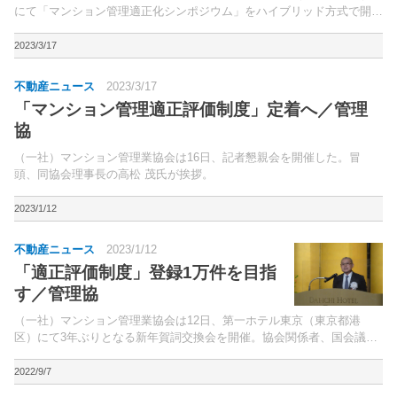
にて「マンション管理適正化シンポジウム」をハイブリッド方式で開
催。約700名が参加した。
2023/3/17
不動産ニュース
2023/3/17
「マンション管理適正評価制度」定着へ／管理
協
（一社）マンション管理業協会は16日、記者懇親会を開催した。冒
頭、同協会理事長の高松 茂氏が挨拶。
2023/1/12
不動産ニュース
2023/1/12
「適正評価制度」登録1万件を目指
す／管理協
（一社）マンション管理業協会は12日、第一ホテル東京（東京都港
区）にて3年ぶりとなる新年賀詞交換会を開催。協会関係者、国会議員
など多数の来賓が参加した。
2022/9/7