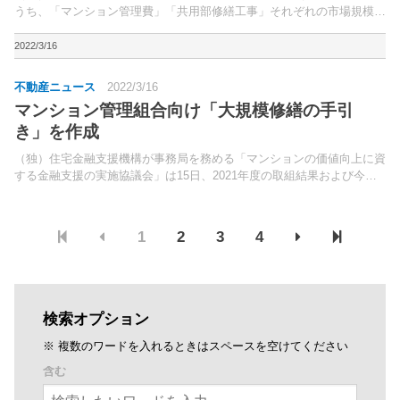
うち、「マンション管理費」「共用部修繕工事」それぞれの市場規模推
移と予測を発表した。2022年1～3月の期間、マンション管理会社等を
対象に調査した。
2022/3/16
不動産ニュース
2022/3/16
マンション管理組合向け「大規模修繕の手引
き」を作成
（独）住宅金融支援機構が事務局を務める「マンションの価値向上に資
する金融支援の実施協議会」は15日、2021年度の取組結果および今後
の方向性について報告書を公表した。社会問題化しつつある高経年マン
ションの課題に対し、マンション管理等関係団体、民...
1
2
3
4
検索オプション
※ 複数のワードを入れるときはスペースを空けてください
含む