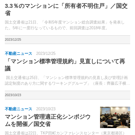
3.3％のマンションに「所有者不明住戸」／国交
省
国土交通省は21日、「令和5年度マンション総合調査結果」を発表し
た。5年に一度行なっているもので、前回調査は2018年度。
2023/12/25
不動産ニュース
2023/12/25
「マンション標準管理規約」見直しについて再
議
国土交通省は25日、「マンション標準管理規約の見直し及び管理計画
認定制度のあり方に関するワーキンググループ」（座長：齊藤広子横浜
市立大学国際教養学部教授）の3回目の会合を開催。2回目の議論を踏
まえ、内容を修正・コメントを追加した「マ...
2023/10/23
不動産ニュース
2023/10/23
マンション管理適正化シンポジウ
ムを開催／国交省
国土交通省は22日、TKP田町カンファレンスセンター（東京都港区）