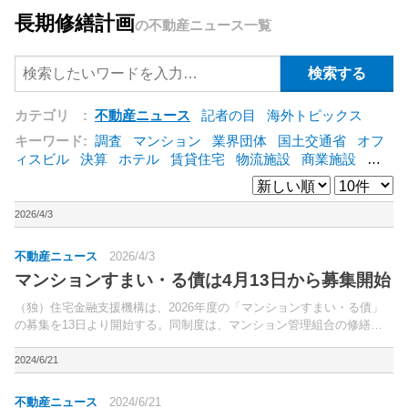
長期修繕計画
の不動産ニュース一覧
カテゴリ :
不動産ニュース
記者の目
海外トピックス
キーワード:
調査
マンション
業界団体
国土交通省
オフ
ィスビル
決算
ホテル
賃貸住宅
物流施設
商業施設
海
外
オフィス
三井不動産
三菱地所
東急不動産
賃料
ア
ットホーム
既存マンション
野村不動産
ZEH
[+]
2026/4/3
不動産ニュース
2026/4/3
マンションすまい・る債は4月13日から募集開始
（独）住宅金融支援機構は、2026年度の「マンションすまい・る債」
の募集を13日より開始する。同制度は、マンション管理組合の修繕積
立金の計画的な積み立てと適切な管理をサポートすることを目的に同機
構が発行する債券。
2024/6/21
不動産ニュース
2024/6/21