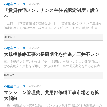
不動産ニュース
2022/9/7
「賃貸住宅メンテナンス主任者認定制度」設立
へ
（公財）日本賃貸住宅管理協会は6日、「賃貸住宅メンテナンス主任者
認定制度」を2023年度に設立することを明らかにした。賃貸住宅管理
業法で「建物の維持・保全」が管理業務として定義されるなど、建物管
理の重要性が増している。
2022/5/10
不動産ニュース
2022/5/10
大規模修繕工事の長周期化を推進／三井不レジ
三井不動産レジデンシャル（株）は10日、分譲マンション建築時にお
ける高耐久部資材を採用し、大規模修繕工事の長周期化を図ると発表し
た。外壁タイル張りに有機系接着剤を採用。
2022/4/7
不動産ニュース
2022/4/7
マンション管理費、共用部修繕工事市場とも拡
大傾向
（株）矢野経済研究所は6日、マンション管理市場に関する調査結果の