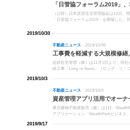
「日管協フォーラム2019」、3
（公財）日本賃貸住宅管理協会は12日、
「日管協フォーラム2019」を開催した。
それぞれの活動や成果を一堂に発表する毎
2019/10/30
不動産ニュース
2019/10/30
工事費を軽減する大規模修繕
近鉄住宅管理（株）は11月1日より、同
繕工事「Long re-News」（ロング
し、同社責任施工によって工事品質を向上さ
2019/10/3
不動産ニュース
2019/10/3
資産管理アプリ活用でオーナ
東京建物不動産販売（株）は1日、Wealt
アプリケーション「WealthParkビジネス
不動産管理会社向けに業務効率化・管理...
2019/9/17