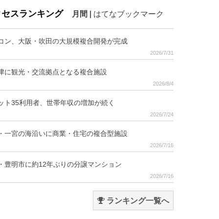
クセスランキング
月間
|
はてなブックマーク
コン、大阪・吹田の大規模複合開発が完成
2026/7/31
津に観光・交流拠点となる複合施設
2026/8/4
ット35利用者、世帯年収の増加が続く
2026/7/24
・一宮の海沿いに商業・住宅の複合型施設
2026/7/16
・豊明市に約12年ぶりの分譲マンション
2026/7/16
ランキング一覧へ