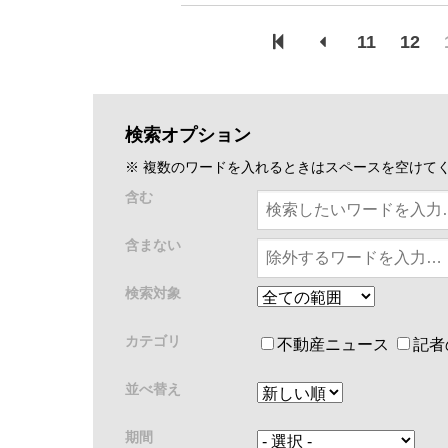
11
12
検索オプション
※ 複数のワードを入れるときはスペースを空けて
含む
含まない
検索対象
カテゴリ
不動産ニュース
記者
並べ替え
期間