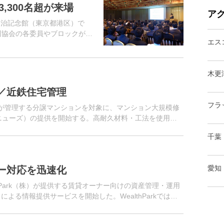
,300名超が来場
ア
明治記念館（東京都港区）で
同協会の各委員やブロックが、
エス
年恒例のイベント。
木更
／近鉄住宅管理
フラ
社が管理する分譲マンションを対象に、マンション大規模修
・リ・ニューズ）の提供を開始する。高耐久材料・工法を使用
せることで施工...
千葉
愛知
ー対応を迅速化
hPark（株）が提供する賃貸オーナー向けの資産管理・運用
」による情報提供サービスを開始した。WealthParkでは、