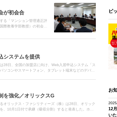
ピ
会が初会合
する「マンション管理適正評
国際教養学部教授）の初会合
課題の一つである「マンション
り」の一環...
込システムを提供
は28日、全国の加盟店に向け、Web入居申込システム「ス
パソコンやスマートフォン、タブレット端末などのデバイ
るだけで、入居申し込...
お
制を強化／オリックスG
2025
るオリックス・ファシリティーズ（株）は28日、オリック
12
を、10月1日付で承継（吸収分割）すると発表した。ホテ
器・備品）の設計、...
いた