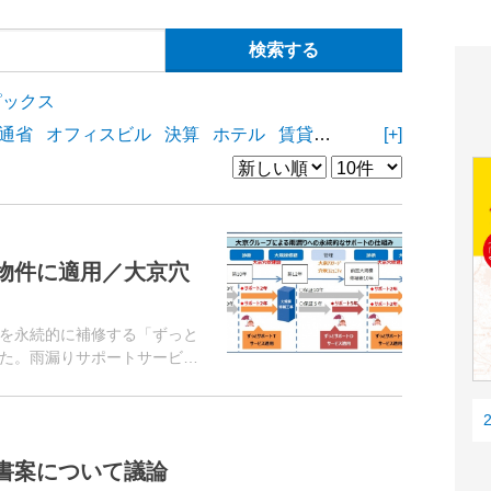
ピックス
通省
オフィスビル
決算
ホテル
賃貸住宅
物流施設
[+]
商業
物件に適用／大京穴
を永続的に補修する「ずっと
た。雨漏りサポートサービス
書案について議論