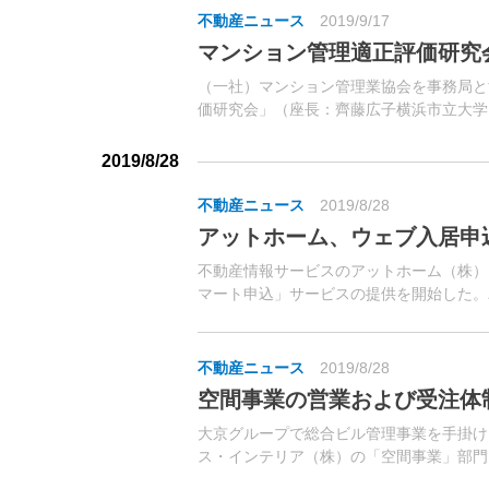
不動産ニュース
2019/9/17
マンション管理適正評価研究
（一社）マンション管理業協会を事務局と
価研究会」（座長：齊藤広子横浜市立大学
が、17日開催された。現下の大きな政策
管理の適切性が市場で評価される仕組みづく
2019/8/28
不動産ニュース
2019/8/28
アットホーム、ウェブ入居申
不動産情報サービスのアットホーム（株）
マート申込」サービスの提供を開始した。
スを用い、専用フォームに必要情報を入力す
不動産ニュース
2019/8/28
空間事業の営業および受注体
大京グループで総合ビル管理事業を手掛け
ス・インテリア（株）の「空間事業」部門
ル・商業施設等の内装およびFFE（家具・什