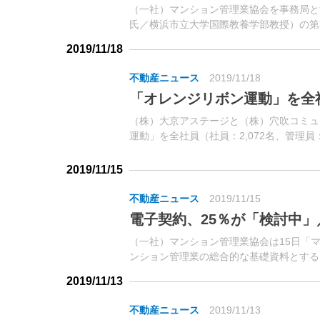
（一社）マンション管理業協会を事務局と
氏／横浜市立大学国際教養学部教授）の第
目についての見直しと、同研究会報告書案の
2019/11/18
不動産ニュース
2019/11/18
「オレンジリボン運動」を全
（株）大京アステージと（株）穴吹コミュ
運動」を全社員（社員：2,072名、管理員：
表。18日、第1回目の「子ども虐待防止オ
の役員・社員に対し実施した。
2019/11/15
不動産ニュース
2019/11/15
電子契約、25％が「検討中」
（一社）マンション管理業協会は15日「マ
ンション管理業の総合的な基礎資料とする
2019/11/13
不動産ニュース
2019/11/13