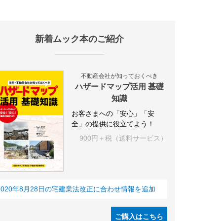
新着ムック本のご紹介
施設
海外
オフィス
三井不動産
三菱地所
東急不動産
賃料
不動産会社が知っておくべき
ハザードマップ活用 基礎
知識
お客さまへの「安心」「安
全」の提供に役立てよう！
900円＋税（送料サービス）
2020年8月28日の宅建業法改正に合わせ情報を追加
ご購入はこちら