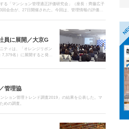
する「マンション管理適正評価研究会」（座長：齊藤広子
3回会合が、27日開催された。今回は、管理情報の評価項
骨子について方向性を示...
N
社員に展開／大京G
ニティは、「オレンジリボン
7,379名）に展開すると発
レンジリボン講習」を、94名
／管理協
ンション管理トレンド調査2019」の結果を公表した。マ
ための調査。