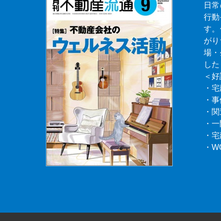
日常
行動
す。
がり
場・
した
＜好
・宅
・事
・関
・一
・宅
・W